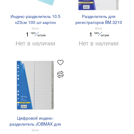
Индекс-разделитель 10.5
Разделитель для
х23см 100 шт.картон
регистраторов BM.3210
BM.3220 Buromax
Цена
Цена
1
1
грн
грн
штука
штука
Нет в наличии
Нет в наличии
Цифровой индекс-
разделитель JOBMAX для
регистратора 31 поз
Цена