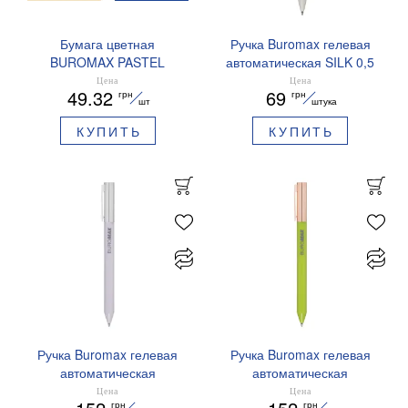
Бумага цветная
Ручка Buromax гелевая
BUROMAX PASTEL
автоматическая SILK 0,5
EUROMAX 20 арк А4 80 г/
мм синие чернила
Цена
Цена
49.32
69
грн
грн
мс BM.2721220E-08
BM.83100
шт
штука
КУПИТЬ
КУПИТЬ
Ручка Buromax гелевая
Ручка Buromax гелевая
автоматическая
автоматическая
PRESTIGE SILVER 0,5 мм
PRESTIGE GOLD 0,5 мм
Цена
Цена
грн
грн