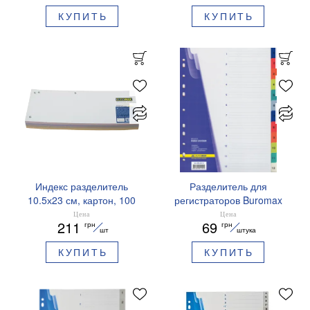
КУПИТЬ
КУПИТЬ
Индекс разделитель
Разделитель для
10.5х23 см, картон, 100
регистраторов Buromax
штук, ассорти BUROMAX
А4, 1-12 цифр, цветные,
Цена
Цена
211
69
грн
грн
BM.3220-99
BM.3212
шт
штука
КУПИТЬ
КУПИТЬ