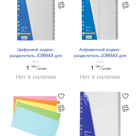
Цифровой индекс-
Алфавитный индекс-
разделитель JOBMAX для
разделитель JOBMAX для
реестр.12 поз серый
регистратора А-Я 28
Цена
Цена
1
1
грн
грн
BM.3212-09 Buromax
позиций серый BM.3214-
штука
штука
09 Buromax
Нет в наличии
Нет в наличии