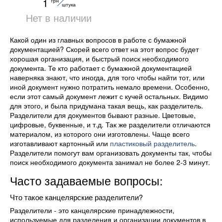
1
грн
серый BM.3216-09
штука
Buromax
Нет в наличии
Какой один из главных вопросов в работе с бумажной
документацией? Скорей всего ответ на этот вопрос будет
хорошая организация, и быстрый поиск необходимого
документа. Те кто работает с бумажной документацией
наверняка знают, что иногда, для того чтобы найти тот, или
иной документ нужно потратить немало времени. Особенно,
если этот самый документ лежит с кучей остальных. Видимо
для этого, и была придумана такая вещь, как разделитель.
Разделители для документов бывают разные. Цветовые,
цифровые, буквенные, и т.д. Так же разделители отличаются
материалом, из которого они изготовлены. Чаще всего
изготавливают картонный или
пластиковый разделитель
.
Разделители помогут вам организовать документы так, чтобы
поиск необходимого документа занимал не более 2-3 минут.
Часто задаваемые вопросы:
Что такое канцелярские разделители?
Разделители - это канцелярские принадлежности,
используемые для разделения и организации документов в