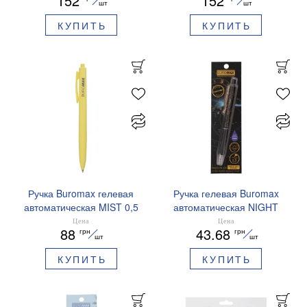
152
152
синие чернила BM.83102
синие чернила BM.83101
шт
шт
КУПИТЬ
КУПИТЬ
Ручка Buromax гелевая
Ручка гелевая Buromax
автоматическая MIST 0,5
автоматическая NIGHT
мм синие чернила
SKY ZODIAC 0.5 мм
Цена
Цена
88
43.68
грн
грн
BM.83103
ароматизированный грипп
шт
шт
синие чернила BM.8379-
КУПИТЬ
КУПИТЬ
01