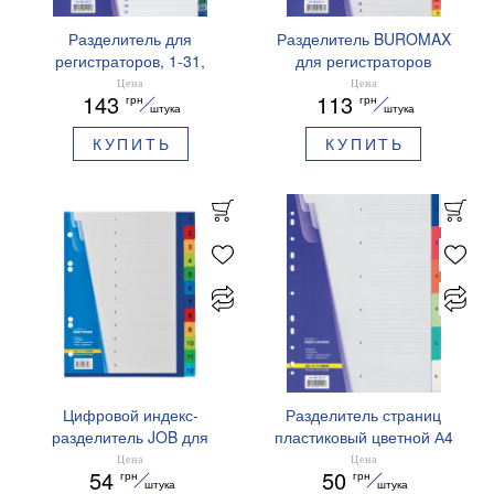
Разделитель для
Разделитель BUROMAX
регистраторов, 1-31,
для регистраторов
цифровой, цветной,
BM.3214
Цена
Цена
143
113
грн
грн
Buromax BM.3216
штука
штука
КУПИТЬ
КУПИТЬ
Цифровой индекс-
Разделитель страниц
разделитель JOB для
пластиковый цветной А4
регистратора А5 12 поз
Buromax BM.3210
Цена
Цена
54
50
грн
грн
Buromax BM.3213
штука
штука