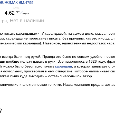
BUROMAX BM.4755
Цена
4.62
грн
штука
2
, Нет в наличии
грн
ыло писать карандашами. У карандашей, на самом деле, масса пре
м, карандаш не перестанет писать, без причины, как это иногда сл
 механический карандаш). Наверное, единственный недостаток кара
 всегда были под рукой. Правда это было не совсем удобно, поско
щи вообще нельзя давать в руки. Все изменилось в 1828 году, фра
ой можно было безопасно точить
карандаш
, и которая занимает сто
рямоугольник, просверлил в нем отверстие, которое напоминает с
илкам было куда выходить – оставил небольшой зазор.
еханические и электрические точилки. Наша компания предлагает а
?