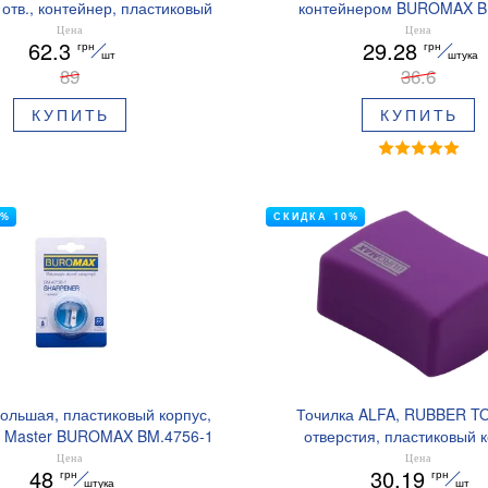
отв., контейнер, пластиковый
контейнером BUROMAX B
 1 шт. в блистере BUROMAX
Цена
Цена
62.3
29.28
грн
грн
BM.4771-1
шт
штука
89
36.6
КУПИТЬ
КУПИТЬ
0%
СКИДКА 10%
ольшая, пластиковый корпус,
Точилка ALFA, RUBBER T
р Master BUROMAX BM.4756-1
отверстия, пластиковый к
контейнер, BUROMAX BM
Цена
Цена
48
30.19
грн
грн
штука
шт