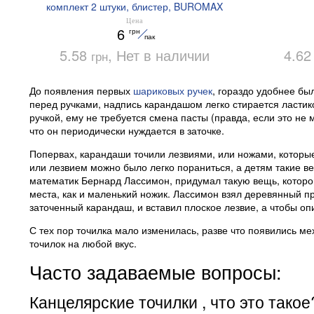
комплект 2 штуки, блистер, BUROMAX
BM.4700-99
Цена
6
грн
пак
5.58
, Нет в наличии
4.6
грн
До появления первых
шариковых ручек
, гораздо удобнее б
перед ручками, надпись карандашом легко стирается ластико
ручкой, ему не требуется смена пасты (правда, если это не
что он периодически нуждается в заточке.
Попервах, карандаши точили лезвиями, или ножами, которые
или лезвием можно было легко пораниться, а детям такие ве
математик Бернард Лассимон, придумал такую вещь, котор
места, как и маленький ножик. Лассимон взял деревянный п
заточенный карандаш, и вставил плоское лезвие, а чтобы оп
С тех пор точилка мало изменилась, разве что появились м
точилок на любой вкус.
Часто задаваемые вопросы:
Канцелярские точилки , что это такое