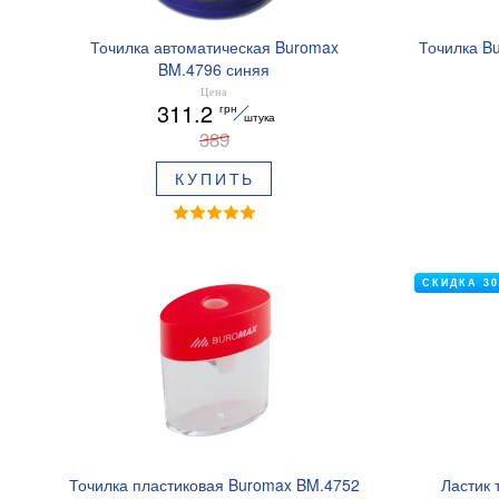
Точилка автоматическая Buromax
Точилка B
BM.4796 синяя
Цена
311.2
грн
штука
389
КУПИТЬ
СКИДКА 3
Точилка пластиковая Buromax BM.4752
Ластик