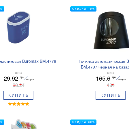
0%
СКИДКА 10%
пластиковая Buromax BM.4776
Точилка автоматическая 
BM.4797 черная на бата
Цена
Цена
29.92
165.6
грн
грн
штука
штука
33.24
184
КУПИТЬ
КУПИТЬ
0%
СКИДКА 30%