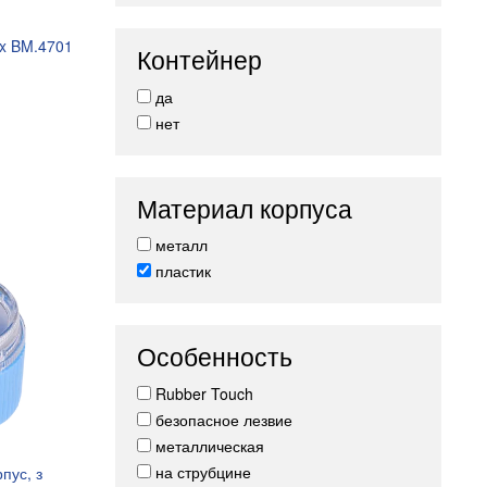
x BM.4701
Контейнер
да
нет
Материал корпуса
металл
пластик
Особенность
Rubber Touch
безопасное лезвие
металлическая
на струбцине
пус, з