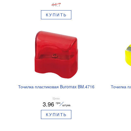
44.7
КУПИТЬ
Точилка пластиковая Buromax BM.4716
Точилка п
Цена
3.96
грн
штука
КУПИТЬ