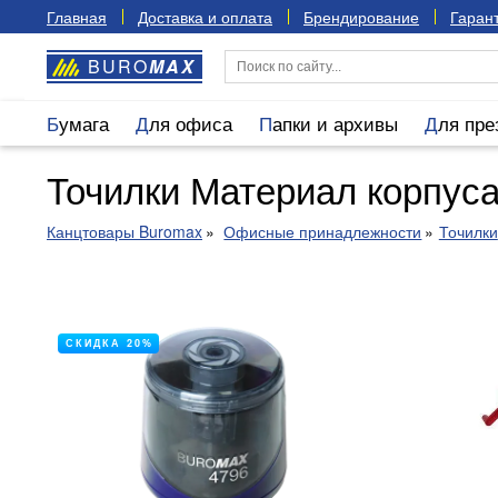
Главная
Доставка и оплата
Брендирование
Гарант
BURO
MAX
Бумага
Для офиса
Папки и архивы
Для пр
Точилки Материал корпуса
Канцтовары Buromax
Офисные принадлежности
Точилки
СКИДКА 20%