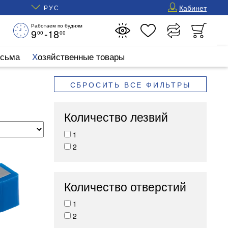
Кабинет
РУС
Работаем по будням
9
-18
00
00
исьма
Хозяйственные товары
СБРОСИТЬ ВСЕ ФИЛЬТРЫ
Количество лезвий
1
2
Количество отверстий
1
2