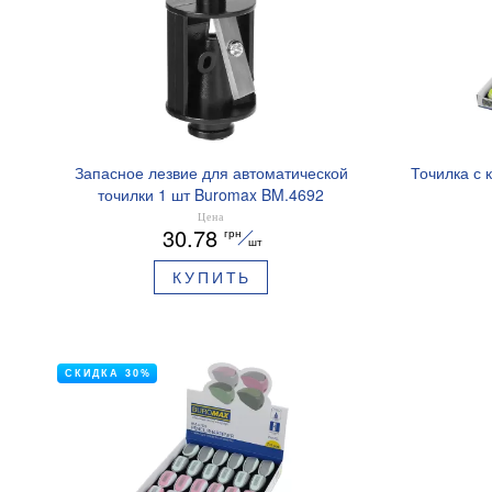
Запасное лезвие для автоматической
Точилка с
точилки 1 шт Buromax BM.4692
Цена
30.78
грн
шт
КУПИТЬ
СКИДКА 30%