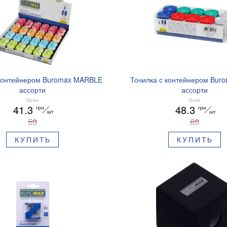
 контейнером Buromax MARBLE
Точилка с контейнером Bur
ассорти
ассорти
Цена
Цена
41.3
48.3
грн
грн
шт
шт
59
69
КУПИТЬ
КУПИТЬ