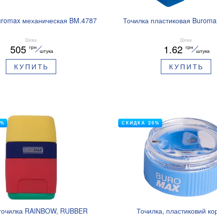
uromax механическая BM.4787
Точилка пластиковая Buroma
Цена
Цена
505
1.62
грн
грн
штука
штука
КУПИТЬ
КУПИТЬ
0%
СКИДКА 20%
 точилка RAINBOW, RUBBER
Точилка, пластиковий кор