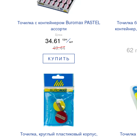
Точилка с контейнером Buromax PASTEL
Точилка б
ассорти
контейнер,
Цена
34.61
грн
шт
49.44
62
КУПИТЬ
Точилка, круглый пластиковый корпус,
Точилка