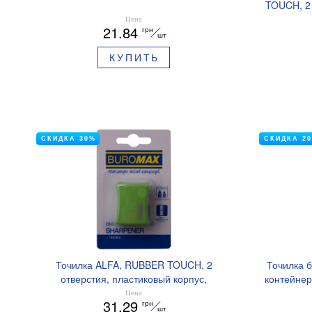
TOUCH, 2 
корпус,
Цена
21.84
грн
шт
КУПИТЬ
СКИДКА 30%
СКИДКА 2
Точилка ALFA, RUBBER TOUCH, 2
Точилка б
отверстия, пластиковый корпус,
контейне
контейнер, 1 штука (блистер), BUROMAX
Цена
31.29
грн
BM.4778-1
шт