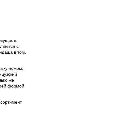
имуществ
учается с
ндаша в том,
льку ножом,
нцузский
лько же
воей формой
ссортимент