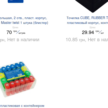
ольшая, 2 отв., пласт. корпус,
Точилка CUBE, RUBBER 
 Master twist 1 штука (блистер)
пластиковый корпус, конт
BUROMAX BM.4777-1
BUROMAX BM.475
Цена
Цена
70
29.94
грн
грн
штука
шт
, Нет в наличии
10.85
, Нет в н
грн
грн
 пластиковая с контейнером