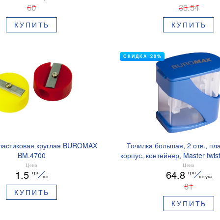
60
33.54
КУПИТЬ
КУПИТЬ
СКИДКА 20%
ластиковая круглая BUROMAX
Точилка большая, 2 отв., пл
BM.4700
корпус, контейнер, Master tw
BM.4777
Цена
Цена
1.5
64.8
грн
грн
шт
штука
81
КУПИТЬ
КУПИТЬ