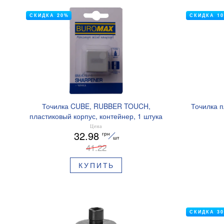
СКИДКА 20%
СКИДКА 1
Точилка CUBE, RUBBER TOUCH,
Точилка 
пластиковый корпус, контейнер, 1 штука
(блистер), BUROMAX BM.4757-1
Цена
32.98
грн
шт
41.22
КУПИТЬ
СКИДКА 3