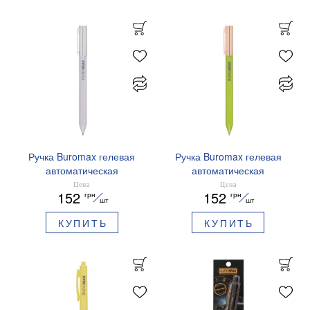
Ручка Buromax гелевая
Ручка Buromax гелевая
автоматическая
автоматическая
PRESTIGE SILVER 0,5 мм
PRESTIGE GOLD 0,5 мм
Цена
Цена
152
152
грн
грн
синие чернила BM.83102
синие чернила BM.83101
шт
шт
КУПИТЬ
КУПИТЬ