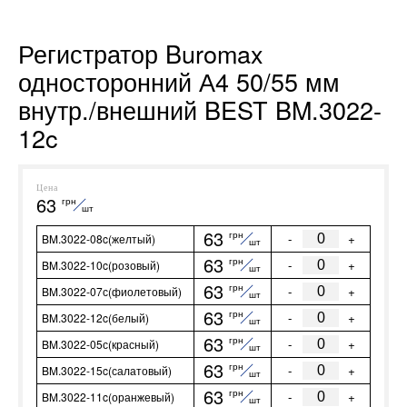
Регистратор Buromax
односторонний А4 50/55 мм
внутр./внешний BEST BM.3022-
12c
Цена
63
грн
шт
63
грн
-
+
BM.3022-08c(желтый)
шт
63
грн
-
+
BM.3022-10c(розовый)
шт
63
грн
-
+
BM.3022-07с(фиолетовый)
шт
63
грн
-
+
BM.3022-12c(белый)
шт
63
грн
-
+
BM.3022-05с(красный)
шт
63
грн
-
+
BM.3022-15c(салатовый)
шт
63
грн
-
+
BM.3022-11c(оранжевый)
шт