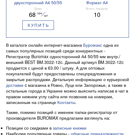
двухсторонний А4 50/55
Формат А4
мм IDEAL BM.3020
Цена
Всего товаров
68
10
грн
шт
КУПИТЬ
В каталоге онлайн интернет-магазина
Буромакс
одна из
самых популярных позиций среди конкурентных -
Регистратор Buromax односторонний А4 50/55 мм внутр./
внешний BEST BM.3022-12c. Данный артикул BM.3022-12c
продается с ценой в 63.00 / штуку. А для оптовых
покупателей будут предоставлены спецпредложения и
закрытые распродажи. Детальную информацию о курьерской
доставке
c магазина в Ровно, Луцк или Запорожье, а также в
остальные города в Украине можно выяснить написав в чат в
правом нижнем углу сайта или позвонив на номерам,
записанным на странице
Контакты
.
Также, помимо позиций с именем папка-регистратор от
производителя BUROMAX предлагаем взглянуть на:
Позиции со скидками в
записные книжки
Наиболее популярные товары -
офисные принадлежности