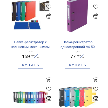
Папка-регистратор с
Папка-регистратор
кольцевым механизмом
односторонний А4 50
Buromax А4 4D 40 мм
мм Buromax BM.3012-c
Цена
Цена
159
77
грн
грн
BM.3106
шт
шт
КУПИТЬ
КУПИТЬ