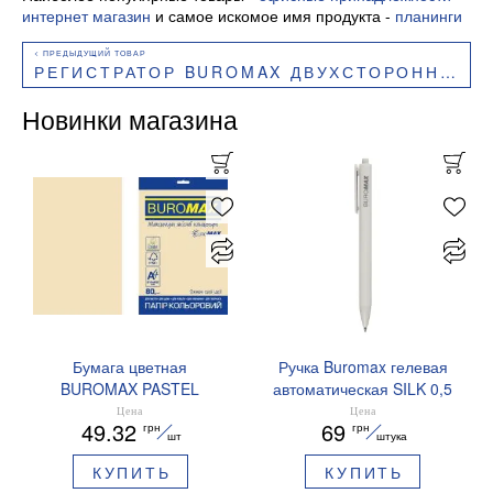
интернет магазин
и самое искомое имя продукта -
планинги
РЕГИСТРАТОР BUROMAX ДВУХСТОРОННИЙ А4 70/75 ММ ВНУТРИ/НАРУЖНО IDEAL BM.3019-12С
Новинки магазина
Бумага цветная
Ручка Buromax гелевая
BUROMAX PASTEL
автоматическая SILK 0,5
EUROMAX 20 арк А4 80 г/
мм синие чернила
Цена
Цена
49.32
69
грн
грн
мс BM.2721220E-08
BM.83100
шт
штука
КУПИТЬ
КУПИТЬ