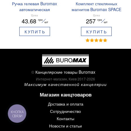
Ручка гелевая Buromax
Комплект стеклянных
автоматическая
магнитов Buromax SPACE
ARABESKI 0.5 мм
12 шт 30 мм BM.0048
Цена
Цена
43.68
257
грн
грн
ароматизированный грипп
шт
шт
синие чернила в блистере
КУПИТЬ
КУПИТЬ
BM.8379-02
©
Канцелярские товары Buromax
Интернет-магазин, Киев 2017-2026
Максимум качественной канцелярии
Магазин канцтоваров
Доставка и оплата
Сотрудничество
КНОПКА
СВЯЗИ
Контакты
Новости и статьи