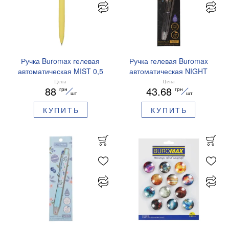
Ручка Buromax гелевая
Ручка гелевая Buromax
автоматическая MIST 0,5
автоматическая NIGHT
мм синие чернила
SKY ZODIAC 0.5 мм
Цена
Цена
88
43.68
грн
грн
BM.83103
ароматизированный грипп
шт
шт
синие чернила BM.8379-
КУПИТЬ
КУПИТЬ
01