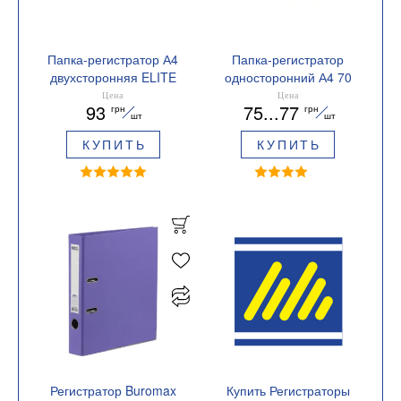
Папка-регистратор А4
Папка-регистратор
двухсторонняя ELITE
односторонний А4 70
70 мм Buromax
мм Buromax BM.3011c
Цена
Цена
93
75...77
грн
грн
BM.3001c
шт
шт
КУПИТЬ
КУПИТЬ
Регистратор Buromax
Купить Регистраторы