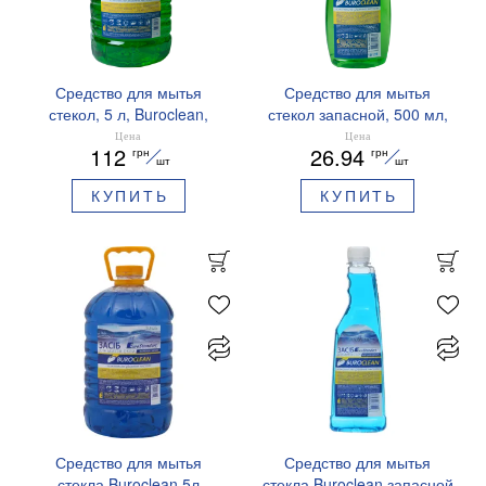
Средство для мытья
Средство для мытья
стекол, 5 л, Buroclean,
стекол запасной, 500 мл,
1070060
Buroclean, 1070060
Цена
Цена
112
26.94
грн
грн
шт
шт
КУПИТЬ
КУПИТЬ
Средство для мытья
Средство для мытья
стекла Buroclean 5л
стекла Buroclean запасной