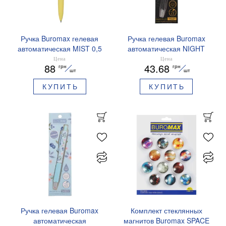
Ручка Buromax гелевая
Ручка гелевая Buromax
автоматическая MIST 0,5
автоматическая NIGHT
мм синие чернила
SKY ZODIAC 0.5 мм
Цена
Цена
88
43.68
грн
грн
BM.83103
ароматизированный грипп
шт
шт
синие чернила BM.8379-
КУПИТЬ
КУПИТЬ
01
Ручка гелевая Buromax
Комплект стеклянных
автоматическая
магнитов Buromax SPACE