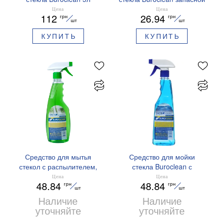
морская свежесть
500мл морская свежесть
Цена
Цена
112
26.94
грн
грн
10700605
10700603
шт
шт
КУПИТЬ
КУПИТЬ
Средство для мытья
Средство для мойки
стекол с распылителем,
стекла Buroclean с
500 мл, Buroclean,
распылителем 500мл
Цена
Цена
48.84
48.84
грн
грн
1070060
морская свежесть
шт
шт
10700601
Наличие
Наличие
уточняйте
уточняйте