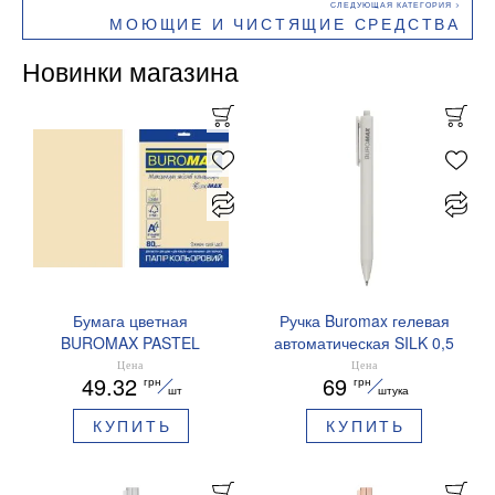
МОЮЩИЕ И ЧИСТЯЩИЕ СРЕДСТВА
Новинки магазина
Бумага цветная
Ручка Buromax гелевая
BUROMAX PASTEL
автоматическая SILK 0,5
EUROMAX 20 арк А4 80 г/
мм синие чернила
Цена
Цена
49.32
69
грн
грн
мс BM.2721220E-08
BM.83100
шт
штука
КУПИТЬ
КУПИТЬ