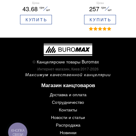
ARABESKI 0.5 мм
12 шт 30 мм BM.0048
Цена
Цена
43.68
257
грн
грн
ароматизированный грипп
шт
шт
синие чернила в блистере
КУПИТЬ
КУПИТЬ
BM.8379-02
©
Канцелярские товары Buromax
Интернет-магазин, Киев 2017-2026
Максимум качественной канцелярии
Магазин канцтоваров
Доставка и оплата
Сотрудничество
Контакты
Новости и статьи
Распродажа
КНОПКА
Новинки
СВЯЗИ