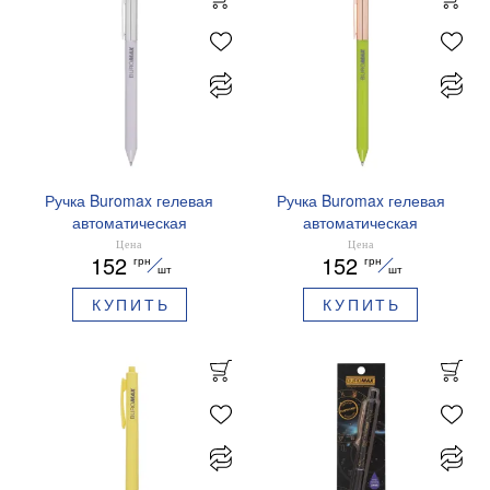
Ручка Buromax гелевая
Ручка Buromax гелевая
автоматическая
автоматическая
PRESTIGE SILVER 0,5 мм
PRESTIGE GOLD 0,5 мм
Цена
Цена
152
152
грн
грн
синие чернила BM.83102
синие чернила BM.83101
шт
шт
КУПИТЬ
КУПИТЬ