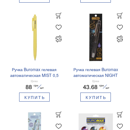
Ручка Buromax гелевая
Ручка гелевая Buromax
автоматическая MIST 0,5
автоматическая NIGHT
мм синие чернила
SKY ZODIAC 0.5 мм
Цена
Цена
88
43.68
грн
грн
BM.83103
ароматизированный грипп
шт
шт
синие чернила BM.8379-
КУПИТЬ
КУПИТЬ
01