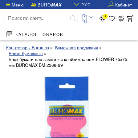
Меню
BURO
MAX
Кабинет
РУС
1
КАТАЛОГ ТОВАРОВ
Канцтовары Buromax
Бумажная продукция
Блоки бумажные
Блок бумаги для заметок с клейким слоем FLOWER 75х75
мм BUROMAX BM.2368-99