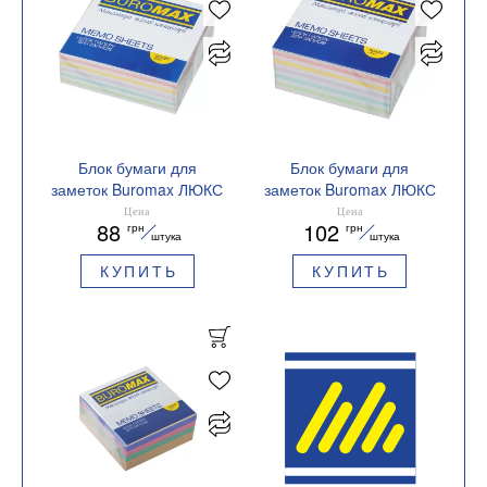
Блок бумаги для
Блок бумаги для
заметок Buromax ЛЮКС
заметок Buromax ЛЮКС
Зебра 90х90х30мм
ЗЕБРА 90х90х40мм не
Цена
Цена
88
102
грн
грн
склеенный BM.2260
склеен BM.2263
штука
штука
КУПИТЬ
КУПИТЬ