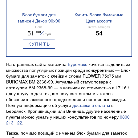
Блок бумаги для
Купить Блоки бумажные
записей Декор 90х90
Цвет ассорти
несклеенный Buromax
Цена
Всего товаров
51
54
грн
BM.2285
штука
КУПИТЬ
На страницах сайта магазина
Буромакс
хочется выделить из
множества популярных позиций среди конкурентных — Блок
бумаги для заметок с клейким слоем FLOWER 75х75 мм
BUROMAX BM.2368-99. Актуальный статус товара с
артикулом BM.2368-99 — в наличии со стоимостью в 17.16 /
одну штуку, а для тех, кто покупает оптом мы готовы
обеспечить акционные предложения и постоянные скидки.
Полную информацию об услуге
доставки и оплаты
в
Бердянск, Кропивницкий или Винница, другие населенные
пункты можно узнать у наших консультантов по номеру
0800
213 122
.
Также, помимо позиций с именем блок бумаги для заметок