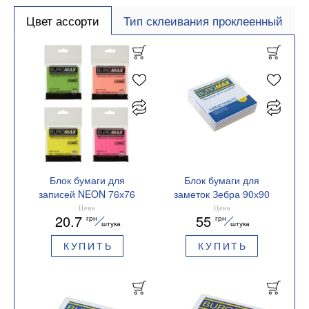
Цвет ассорти
Тип склеивания проклеенный
Блок бумаги для
Блок бумаги для
записей NEON 76х76
заметок Зебра 90х90
мм ассорти Buromax
склеенный BM.2264
Цена
Цена
20.7
55
грн
грн
BM.2316-98
Buromax
штука
штука
КУПИТЬ
КУПИТЬ