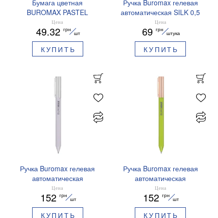
Бумага цветная
Ручка Buromax гелевая
BUROMAX PASTEL
автоматическая SILK 0,5
EUROMAX 20 арк А4 80 г/
мм синие чернила
Цена
Цена
49.32
69
грн
грн
мс BM.2721220E-08
BM.83100
шт
штука
КУПИТЬ
КУПИТЬ
Ручка Buromax гелевая
Ручка Buromax гелевая
автоматическая
автоматическая
PRESTIGE SILVER 0,5 мм
PRESTIGE GOLD 0,5 мм
Цена
Цена
152
152
грн
грн
синие чернила BM.83102
синие чернила BM.83101
шт
шт
КУПИТЬ
КУПИТЬ