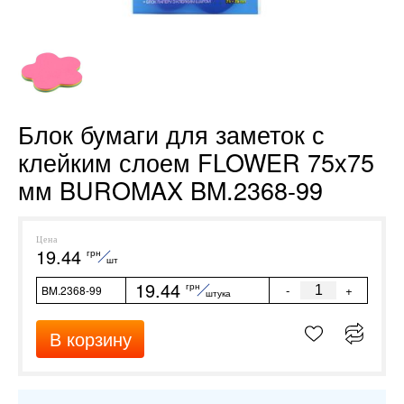
Блок бумаги для заметок с
клейким слоем FLOWER 75х75
мм BUROMAX BM.2368-99
Цена
19.44
грн
шт
19.44
грн
-
+
BM.2368-99
штука
В корзину