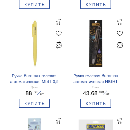
КУПИТЬ
КУПИТЬ
Ручка Buromax гелевая
Ручка гелевая Buromax
автоматическая MIST 0,5
автоматическая NIGHT
мм синие чернила
SKY ZODIAC 0.5 мм
Цена
Цена
88
43.68
грн
грн
BM.83103
ароматизированный грипп
шт
шт
синие чернила BM.8379-
КУПИТЬ
КУПИТЬ
01