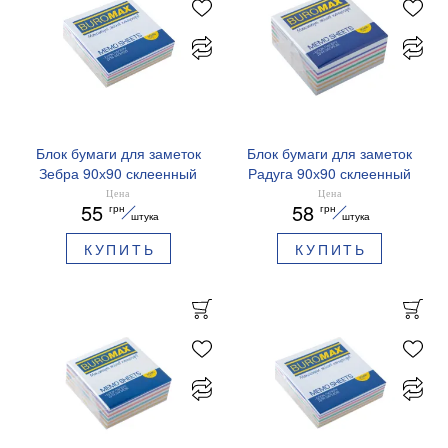
Блок бумаги для заметок
Блок бумаги для заметок
Зебра 90х90 склеенный
Радуга 90х90 склеенный
BM.2264 Buromax
BM.2244 Buromax
Цена
Цена
55
58
грн
грн
штука
штука
КУПИТЬ
КУПИТЬ