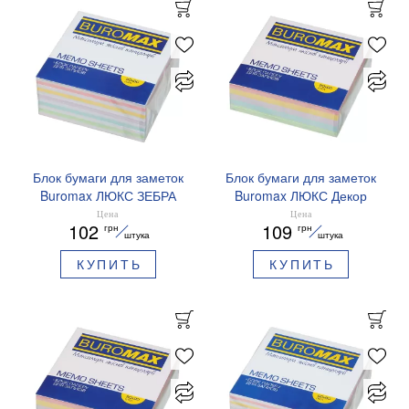
Блок бумаги для заметок
Блок бумаги для заметок
Buromax ЛЮКС ЗЕБРА
Buromax ЛЮКС Декор
90х90х40мм не склеен
90х90х30мм не склеен
Цена
Цена
102
109
грн
грн
BM.2263
BM.2283
штука
штука
КУПИТЬ
КУПИТЬ