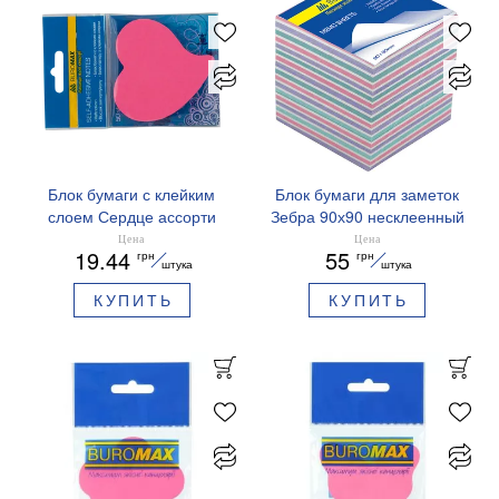
Блок бумаги с клейким
Блок бумаги для заметок
слоем Сердце ассорти
Зебра 90х90 несклеенный
неон Buromax BM.2362-99
BM.2265 Buromax
Цена
Цена
19.44
55
грн
грн
штука
штука
КУПИТЬ
КУПИТЬ