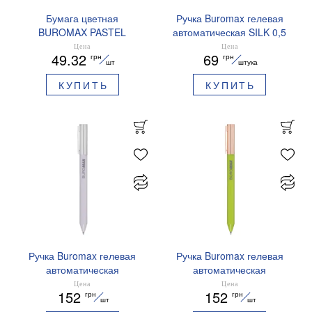
Бумага цветная
Ручка Buromax гелевая
BUROMAX PASTEL
автоматическая SILK 0,5
EUROMAX 20 арк А4 80 г/
мм синие чернила
Цена
Цена
49.32
69
грн
грн
мс BM.2721220E-08
BM.83100
шт
штука
КУПИТЬ
КУПИТЬ
Ручка Buromax гелевая
Ручка Buromax гелевая
автоматическая
автоматическая
PRESTIGE SILVER 0,5 мм
PRESTIGE GOLD 0,5 мм
Цена
Цена
152
152
грн
грн
синие чернила BM.83102
синие чернила BM.83101
шт
шт