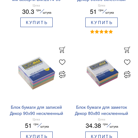
Buromax
BM.2284 Buromax
Цена
Цена
30.3
51
грн
грн
штука
штука
КУПИТЬ
КУПИТЬ
Блок бумаги для записей
Блок бумаги для заметок
Декор 90х90 несклеенный
Декор 80х80 несклеенный
Buromax BM.2285
BM.2273 Buromax
Цена
Цена
51
34.38
грн
грн
штука
штука
КУПИТЬ
КУПИТЬ