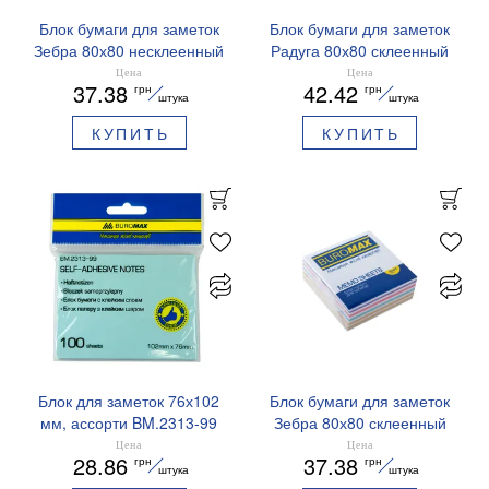
Блок бумаги для заметок
Блок бумаги для заметок
Зебра 80х80 несклеенный
Радуга 80х80 склеенный
BM.2253 Buromax
BM.2232 Buromax
Цена
Цена
37.38
42.42
грн
грн
штука
штука
КУПИТЬ
КУПИТЬ
Блок для заметок 76х102
Блок бумаги для заметок
мм, ассорти BM.2313-99
Зебра 80х80 склеенный
Buromax
BM.2252 Buromax
Цена
Цена
28.86
37.38
грн
грн
штука
штука