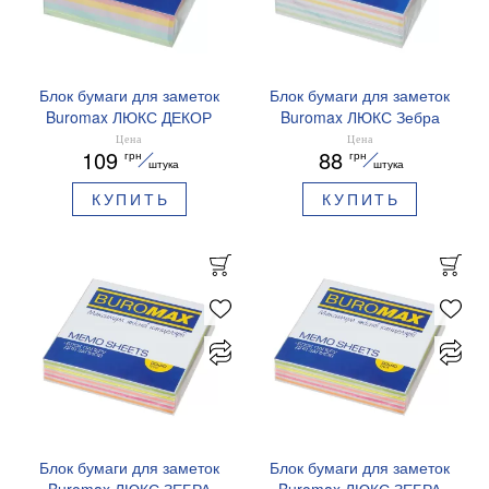
Блок бумаги для заметок
Блок бумаги для заметок
Buromax ЛЮКС ДЕКОР
Buromax ЛЮКС Зебра
90х90х30мм склеенный
90х90х30мм склеенный
Цена
Цена
109
88
грн
грн
BM.2282
BM.2260
штука
штука
КУПИТЬ
КУПИТЬ
Блок бумаги для заметок
Блок бумаги для заметок
Buromax ЛЮКС ЗЕБРА
Buromax ЛЮКС ЗЕБРА