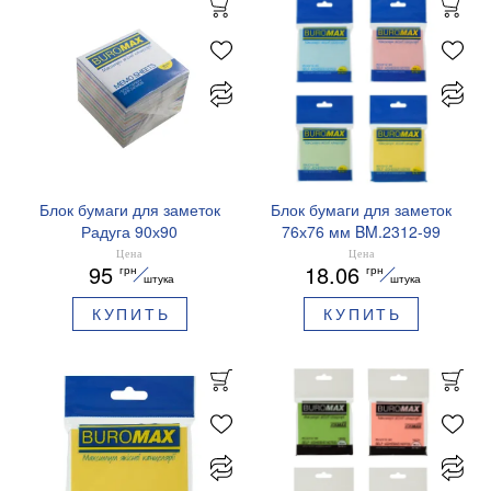
Блок бумаги для заметок
Блок бумаги для заметок
Радуга 90х90
76х76 мм BM.2312-99
несклеенный BM.2249
Buromax ассорти
Цена
Цена
95
18.06
грн
грн
Buromax
штука
штука
КУПИТЬ
КУПИТЬ