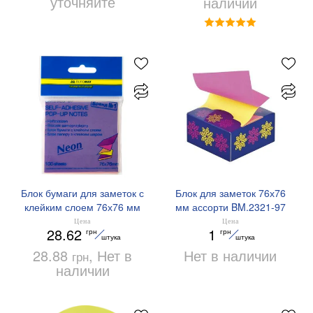
уточняйте
наличии
Блок бумаги для заметок с
Блок для заметок 76х76
клейким слоем 76х76 мм
мм ассорти BM.2321-97
Buromax BM.2323-97
Buromax
Цена
Цена
28.62
1
грн
грн
штука
штука
28.88
, Нет в
Нет в наличии
грн
наличии