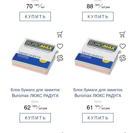
70
88
грн
грн
BM.2261
шт
штука
КУПИТЬ
КУПИТЬ
Блок бумаги для заметок
Блок бумаги для заметок
Buromax ЛЮКС РАДУГА
Buromax ЛЮКС РАДУГА
90х90х20мм не
90х90х20мм склеенный
Цена
Цена
62
61
грн
грн
склеенный BM.2241
BM.2240
штука
штука
КУПИТЬ
КУПИТЬ