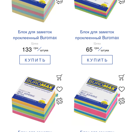
Блок для заметок
Блок для заметок
проклеенный Buromax
проклеенный Buromax
75x75 мм 450 листов
75x75 мм 250 листов
Цена
Цена
133
65
грн
грн
BM.2317-99
BM.2315-98
штука
штука
КУПИТЬ
КУПИТЬ