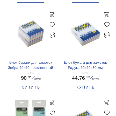
Блок бумаги для заметок
Блок бумаги для заметок
Зебра 90х90 несклеенный
Радуга 90х90х30 мм
BM.2269 Buromax
несклеенный Buromax
Цена
Цена
90
44.76
грн
грн
BM.2257
штука
штука
КУПИТЬ
КУПИТЬ