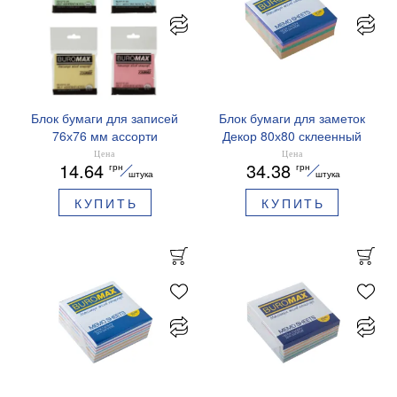
Блок бумаги для записей
Блок бумаги для заметок
76х76 мм ассорти
Декор 80х80 склеенный
Buromax BM.2316-99
BM.2272 Buromax
Цена
Цена
14.64
34.38
грн
грн
штука
штука
КУПИТЬ
КУПИТЬ