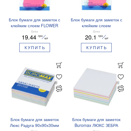
Блок бумаги для заметок с
Блок бумаги для заметок с
клейким слоем FLOWER
клейким слоем
75х75 мм BUROMAX
BUTTERFLY 75х75 мм
Цена
Цена
19.44
20.1
грн
грн
BM.2368-99
BUROMAX BM.2364-99
шт
шт
КУПИТЬ
КУПИТЬ
Блок бумаги для заметок
Блок бумаги для заметок
Люкс Радуга 90х90х30мм
Buromax ЛЮКС ЗЕБРА
склееный BM.2242
90х90х30мм не склеен
Цена
Цена