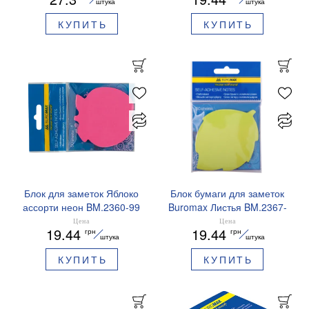
штука
штука
КУПИТЬ
КУПИТЬ
Блок для заметок Яблоко
Блок бумаги для заметок
ассорти неон BM.2360-99
Buromax Листья BM.2367-
Buromax
99
Цена
Цена
19.44
19.44
грн
грн
штука
штука
КУПИТЬ
КУПИТЬ