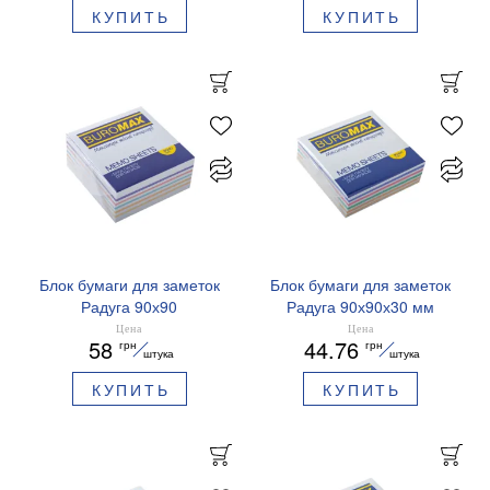
КУПИТЬ
КУПИТЬ
Блок бумаги для заметок
Блок бумаги для заметок
Радуга 90х90
Радуга 90х90х30 мм
несклеенный BM.2245
склеенный Buromax
Цена
Цена
58
44.76
грн
грн
Buromax
BM.2256
штука
штука
КУПИТЬ
КУПИТЬ