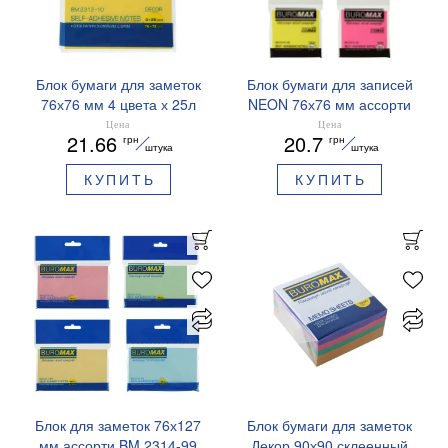
Блок бумаги для заметок
Блок бумаги для записей
76х76 мм 4 цвета х 25л
NEON 76х76 мм ассорти
BM.2312-10 Buromax
Buromax BM.2316-98
Цена
Цена
21.66
20.7
грн
грн
пастель
штука
штука
КУПИТЬ
КУПИТЬ
Блок для заметок 76х127
Блок бумаги для заметок
мм ассорти BM.2314-99
Декор 90х90 склеенный