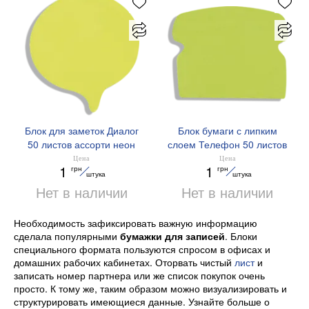
Блок для заметок Диалог
Блок бумаги с липким
50 листов ассорти неон
слоем Телефон 50 листов
BM.2365-99 Buromax
ассорти неон Buromax
Цена
Цена
1
1
грн
грн
BM.2363-99
штука
штука
Нет в наличии
Нет в наличии
Необходимость зафиксировать важную информацию
сделала популярными
бумажки для записей
. Блоки
специального формата пользуются спросом в офисах и
домашних рабочих кабинетах. Оторвать чистый
лист
и
записать номер партнера или же список покупок очень
просто. К тому же, таким образом можно визуализировать и
структурировать имеющиеся данные. Узнайте больше о