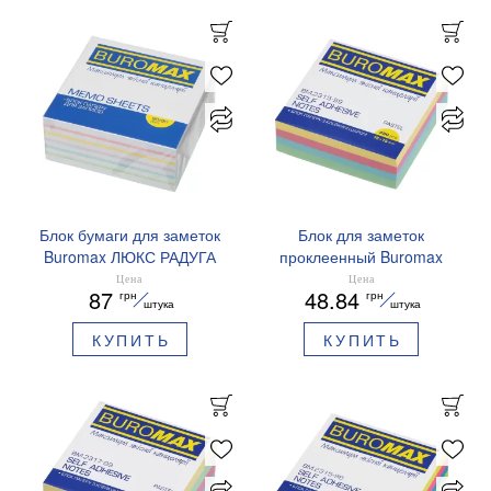
Блок бумаги для заметок
Блок для заметок
Buromax ЛЮКС РАДУГА
проклеенный Buromax
90х90х40мм не склеен
75x75 мм 250 листов
Цена
Цена
87
48.84
грн
грн
BM.2247
BM.2315-99
штука
штука
КУПИТЬ
КУПИТЬ