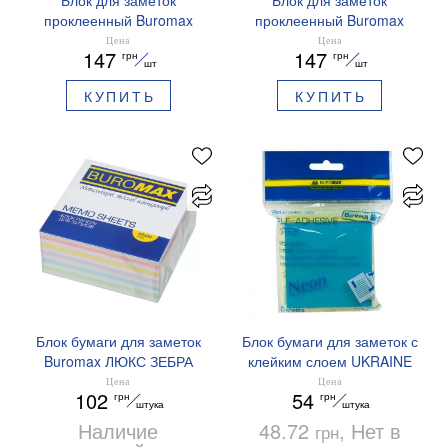
Блок для заметок
Блок для заметок
проклеенный Buromax
проклеенный Buromax
NEON 75x75 мм 450
NEON 75x75 мм 450
Цена
Цена
147
147
грн
грн
листов BM.2317-98
листов BM.2317-97
шт
шт
КУПИТЬ
КУПИТЬ
Блок бумаги для заметок
Блок бумаги для заметок с
Buromax ЛЮКС ЗЕБРА
клейким слоем UKRAINE
90х90х40мм склеенный
76х76 мм Buromax
Цена
Цена
102
54
грн
грн
BM.2262
BM.2340-98
штука
штука
Наличие
48.72
, Нет в
грн