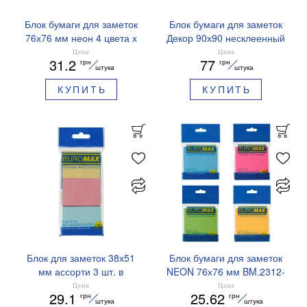
Блок бумаги для заметок
Блок бумаги для заметок
76х76 мм неон 4 цвета х
Декор 90х90 несклеенный
25л BM.2312-97 Buromax
BM.2289 Buromax
Цена
Цена
31.2
77
грн
грн
штука
штука
КУПИТЬ
КУПИТЬ
Блок для заметок 38х51
Блок бумаги для заметок
мм ассорти 3 шт. в
NEON 76х76 мм BM.2312-
блистере BM.2319-99
98 Buromax ассорти
Цена
Цена
29.1
25.62
грн
грн
Buromax
штука
штука