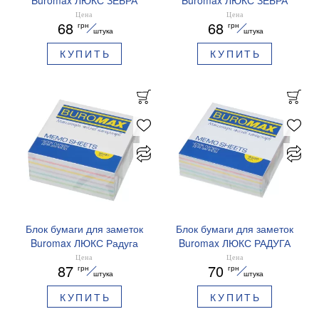
90х90х20мм не склеен
90х90х20 склеенный
Цена
Цена
68
68
грн
грн
BM.2259
BM.2258
штука
штука
КУПИТЬ
КУПИТЬ
Блок бумаги для заметок
Блок бумаги для заметок
Buromax ЛЮКС Радуга
Buromax ЛЮКС РАДУГА
90х90х40мм склеенный
90х90х30мм не склеен
Цена
Цена
87
70
грн
грн
BM.2246
BM.2243
штука
штука
КУПИТЬ
КУПИТЬ