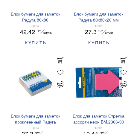
Блок бумаги для заметок
Блок бумаги для заметок
Радуга 80х80
Радуга 80х80х20 мм
несклеенный BM.2233
несклеенный Buromax
Цена
Цена
42.42
27.3
грн
грн
Buromax
BM.2255
штука
штука
КУПИТЬ
КУПИТЬ
Блок бумаги для заметок
Блок для заметок Стрелка
проклеенный Радуга
ассорти неон BM.2366-99
Buromax BM.2254
Buromax
Цена
Цена
27.3
19.44
грн
грн