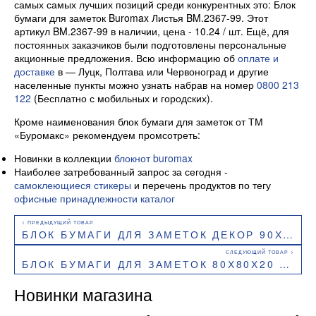
самых самых лучших позиций среди конкурентных это: Блок
бумаги для заметок Buromax Листья BM.2367-99. Этот
артикул BM.2367-99 в наличии, цена - 10.24 / шт. Ещё, для
постоянных заказчиков были подготовлены персональные
акционные предложения. Всю информацию об
оплате и
доставке
в — Луцк, Полтава или Червоноград и другие
населенные пункты можно узнать набрав на номер
0800 213
122
(Бесплатно с мобильных и городских).
Кроме наименования блок бумаги для заметок от ТМ
«Буромакс» рекомендуем промсотреть:
Новинки в коллекции
блокнот buromax
Наиболее затребованный запрос за сегодня -
самоклеющиеся стикеры
и перечень продуктов по тегу
офисные принадлежности каталог
БЛОК БУМАГИ ДЛЯ ЗАМЕТОК ДЕКОР 90Х90 НЕСКЛЕЕННЫЙ BM.2289 BUROMAX
БЛОК БУМАГИ ДЛЯ ЗАМЕТОК 80Х80Х20 ММ СКЛЕЕННЫЙ BUROMAX BM.2206
Новинки магазина