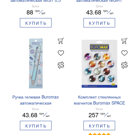
автоматическая MIST 0,5
автоматическая NIGHT
мм синие чернила
SKY ZODIAC 0.5 мм
Цена
Цена
88
43.68
грн
грн
BM.83103
ароматизированный грипп
шт
шт
синие чернила BM.8379-
КУПИТЬ
КУПИТЬ
01
Ручка гелевая Buromax
Комплект стеклянных
автоматическая
магнитов Buromax SPACE
ARABESKI 0.5 мм
12 шт 30 мм BM.0048
Цена
Цена
43.68
257
грн
грн
ароматизированный грипп
шт
шт
синие чернила в блистере
КУПИТЬ
КУПИТЬ
BM.8379-02