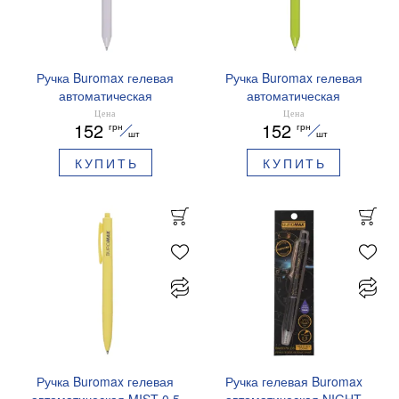
Ручка Buromax гелевая
Ручка Buromax гелевая
автоматическая
автоматическая
PRESTIGE SILVER 0,5 мм
PRESTIGE GOLD 0,5 мм
Цена
Цена
152
152
грн
грн
синие чернила BM.83102
синие чернила BM.83101
шт
шт
КУПИТЬ
КУПИТЬ
Ручка Buromax гелевая
Ручка гелевая Buromax