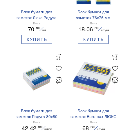
Блок бумаги для
Блок бумаги для
заметок Люкс Радуга
заметок 76х76 мм
90х90х30мм склееный
BM.2312-99 Buromax
Цена
Цена
70
18.06
грн
грн
BM.2242
ассорти
шт
штука
КУПИТЬ
КУПИТЬ
Блок бумаги для
Блок бумаги для
заметок Радуга 80х80
заметок Buromax ЛЮКС
несклеенный BM.2233
ЗЕБРА 90х90х20
Цена
Цена
42.42
68
грн
грн
Buromax
склеенный BM.2258
штука
штука