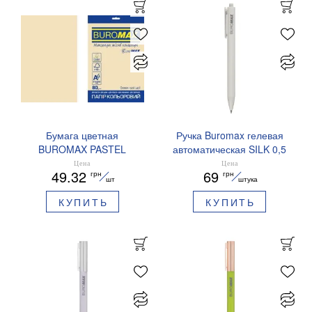
Бумага цветная
Ручка Buromax гелевая
BUROMAX PASTEL
автоматическая SILK 0,5
EUROMAX 20 арк А4 80 г/
мм синие чернила
Цена
Цена
49.32
69
грн
грн
мс BM.2721220E-08
BM.83100
шт
штука
КУПИТЬ
КУПИТЬ