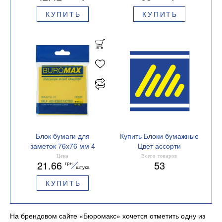
КУПИТЬ
КУПИТЬ
Блок бумаги для
Купить Блоки бумажные
заметок 76х76 мм 4
Цвет ассорти
цвета х 25л BM.2312-10
Цена
Всего товаров
21.66
53
грн
Buromax пастель
штука
КУПИТЬ
На брендовом сайте «Бюромакс» хочется отметить одну из