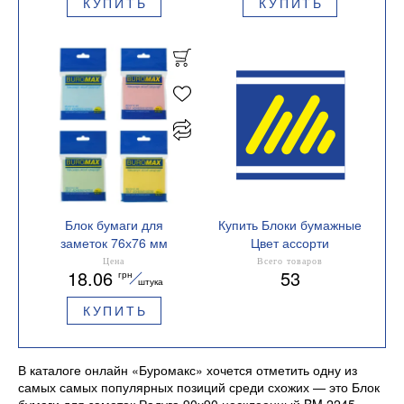
КУПИТЬ
КУПИТЬ
Блок бумаги для
Купить Блоки бумажные
заметок 76х76 мм
Цвет ассорти
BM.2312-99 Buromax
Цена
Всего товаров
18.06
53
грн
ассорти
штука
КУПИТЬ
В каталоге онлайн «Буромакс» хочется отметить одну из
самых самых популярных позиций среди схожих — это Блок
бумаги для заметок Радуга 90х90 несклеенный BM.2245