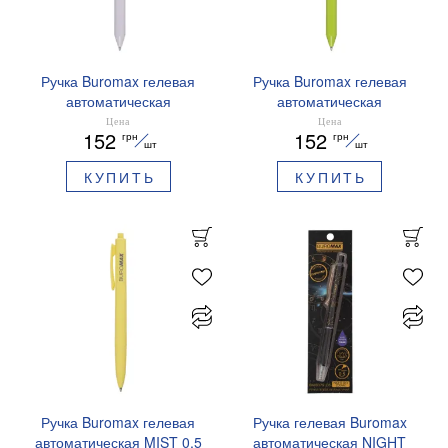
Ручка Buromax гелевая
Ручка Buromax гелевая
автоматическая
автоматическая
PRESTIGE SILVER 0,5 мм
PRESTIGE GOLD 0,5 мм
Цена
Цена
152
152
грн
грн
синие чернила BM.83102
синие чернила BM.83101
шт
шт
КУПИТЬ
КУПИТЬ
Ручка Buromax гелевая
Ручка гелевая Buromax
автоматическая MIST 0,5
автоматическая NIGHT