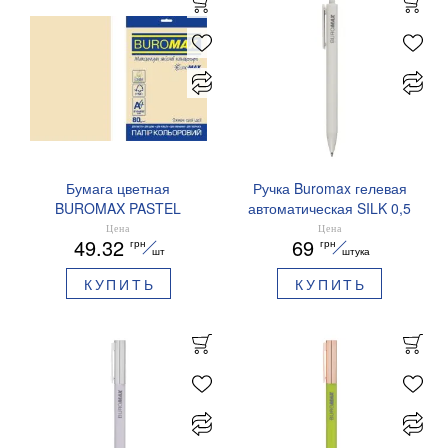
Бумага цветная
Ручка Buromax гелевая
BUROMAX PASTEL
автоматическая SILK 0,5
EUROMAX 20 арк А4 80 г/
мм синие чернила
Цена
Цена
49.32
69
грн
грн
мс BM.2721220E-08
BM.83100
шт
штука
КУПИТЬ
КУПИТЬ