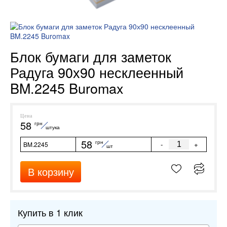
Блок бумаги для заметок
Радуга 90х90 несклеенный
BM.2245 Buromax
Цена
58
грн
штука
58
грн
-
+
BM.2245
шт
В корзину
Купить в 1 клик