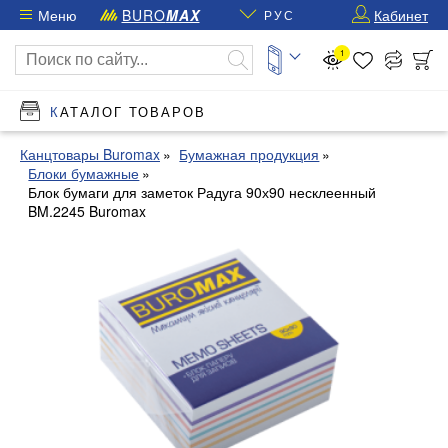
Меню
BURO
MAX
Кабинет
РУС
1
КАТАЛОГ ТОВАРОВ
Канцтовары Buromax
Бумажная продукция
Блоки бумажные
Блок бумаги для заметок Радуга 90х90 несклеенный
BM.2245 Buromax