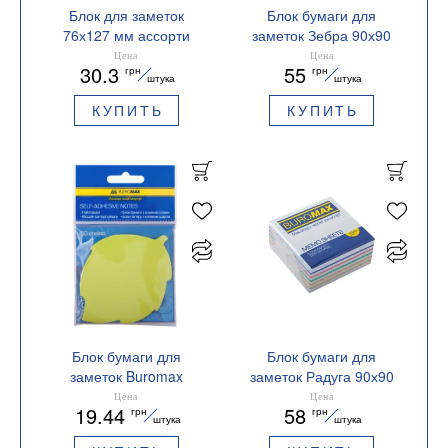
Блок для заметок
Блок бумаги для
76х127 мм ассорти
заметок Зебра 90х90
BM.2314-99 Buromax
несклеенный BM.2265
Цена
Цена
30.3
55
грн
грн
Buromax
штука
штука
КУПИТЬ
КУПИТЬ
Блок бумаги для
Блок бумаги для
заметок Buromax
заметок Радуга 90х90
Листья BM.2367-99
склеенный BM.2244
Цена
Цена
19.44
58
грн
грн
Buromax
штука
штука