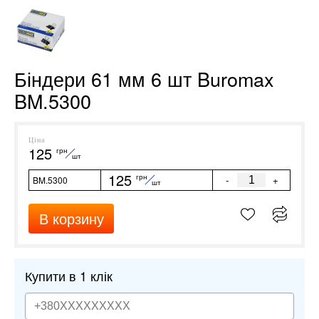
Біндери 61 мм 6 шт Buromax
BM.5300
Ціна
125
грн
шт
125
грн
-
+
BM.5300
шт
В корзину
Купити в 1 клік