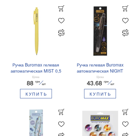
Ручка Buromax гелевая
Ручка гелевая Buromax
автоматическая MIST 0,5
автоматическая NIGHT
мм синие чернила
SKY ZODIAC 0.5 мм
Цена
Цена
88
43.68
грн
грн
BM.83103
ароматизированный грипп
шт
шт
синие чернила BM.8379-
КУПИТЬ
КУПИТЬ
01