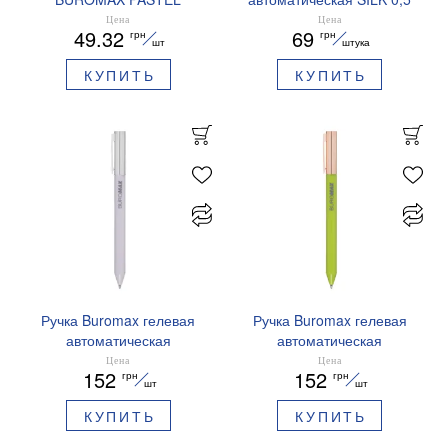
EUROMAX 20 арк А4 80 г/
мм синие чернила
Цена
Цена
49.32
69
грн
грн
мс BM.2721220E-08
BM.83100
шт
штука
КУПИТЬ
КУПИТЬ
Ручка Buromax гелевая
Ручка Buromax гелевая
автоматическая
автоматическая
PRESTIGE SILVER 0,5 мм
PRESTIGE GOLD 0,5 мм
Цена
Цена
152
152
грн
грн
синие чернила BM.83102
синие чернила BM.83101
шт
шт
КУПИТЬ
КУПИТЬ