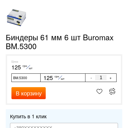
Биндеры 61 мм 6 шт Buromax
BM.5300
Цена
125
грн
шт
125
грн
-
+
BM.5300
шт
В корзину
Купить в 1 клик