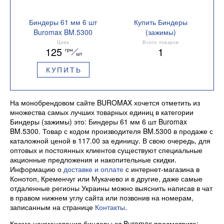
Биндеры 61 мм 6 шт
Купить Биндеры
Buromax BM.5300
(зажимы)
Размер 61 мм
Цена
Всего товаров
125
1
грн
шт
КУПИТЬ
На монобрендовом сайте BUROMAX хочется отметить из
множества самых лучших товарных единиц в категории
Биндеры (зажимы) это: Биндеры 61 мм 6 шт Buromax
BM.5300. Товар с кодом производителя BM.5300 в продаже с
каталожной ценой в 117.00 за единицу. В свою очередь, для
оптовых и постоянных клиентов существуют специальные
акционные предложения и накопительные скидки.
Информацию о
доставке и оплате
с интернет-магазина в
Конотоп, Кременчуг или Мукачево и в другие, даже самые
отдаленные регионы Украины можно выяснить написав в чат
в правом нижнем углу сайта или позвонив на номерам,
записанным на странице
Контакты
.
Кроме наименования биндеры от Buromax просмотрите: