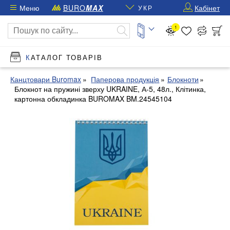
Меню
BURO
MAX
Кабінет
УКР
1
КАТАЛОГ ТОВАРІВ
Канцтовари Buromax
Паперова продукція
Блокноти
Блокнот на пружині зверху UKRAINE, А-5, 48л., Клітинка,
картонна обкладинка BUROMAX BM.24545104