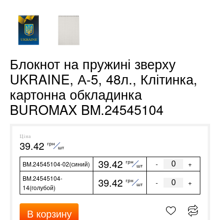
Блокнот на пружині зверху
UKRAINE, А-5, 48л., Клітинка,
картонна обкладинка
BUROMAX BM.24545104
Ціна
39.42
грн
шт
39.42
грн
-
+
BM.24545104-02(синий)
шт
BM.24545104-
39.42
грн
-
+
шт
14(голубой)
В корзину