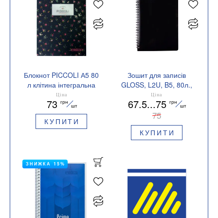
Блокнот PICCOLI А5 80
Зошит для записів
л клітина інтегральна
GLOSS, L2U, B5, 80л.,
обкладинка Buromax
клітина, пластикова
Ціна
Ціна
73
67.5...75
грн
грн
BM.24522101
обкладинка BUROMAX
шт
шт
BM.24552151
75
КУПИТИ
КУПИТИ
ЗНИЖКА 15%