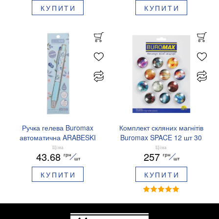
чорнило BM.8379-01
КУПИТИ
КУПИТИ
Ручка гелева Buromax
Комплект скляних магнітів
автоматична ARABESKI
Buromax SPACE 12 шт 30
0.5 мм ароматизований
мм BM.0048
Ціна
Ціна
43.68
257
грн
грн
грип синє чорнило в
шт
шт
блістері BM.8379-02
КУПИТИ
КУПИТИ