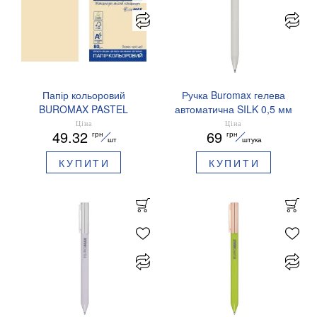
Папір кольоровий
Ручка Buromax гелева
BUROMAX PASTEL
автоматична SILK 0,5 мм
EUROMAX 20 арк А4 80 г/
сині чорнила BM.83100
Ціна
Ціна
49.32
69
грн
грн
мс BM.2721220E-08
шт
штука
КУПИТИ
КУПИТИ