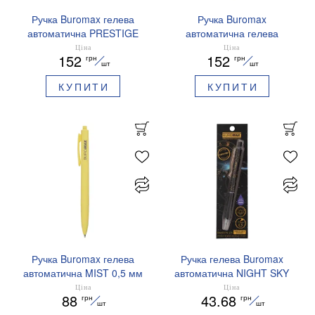
Ручка Buromax гелева
Ручка Buromax
автоматична PRESTIGE
автоматична гелева
SILVER 0,5 мм сині
PRESTIGE GOLD 0,5 мм
Ціна
Ціна
152
152
грн
грн
чорнила BM.83102
сині чорнила BM.83101
шт
шт
КУПИТИ
КУПИТИ
Ручка Buromax гелева
Ручка гелева Buromax
автоматична MIST 0,5 мм
автоматична NIGHT SKY
сині чорнила BM.83103
ZODIAC 0.5 мм
Ціна
Ціна
88
43.68
грн
грн
ароматизований грип синє
шт
шт