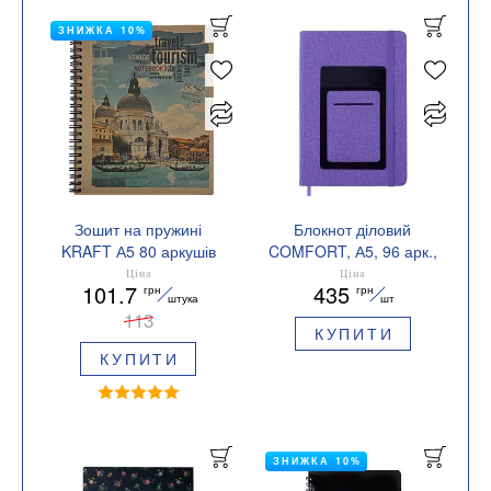
ЗНИЖКА 10%
Зошит на пружині
Блокнот діловий
KRAFT А5 80 аркушів
COMFORT, А5, 96 арк.,
клітинка Buromax
клітинка, штучна шкіра
Ціна
Ціна
101.7
435
грн
грн
BM.2415
BUROMAX BM.295109
штука
шт
113
КУПИТИ
КУПИТИ
ЗНИЖКА 10%