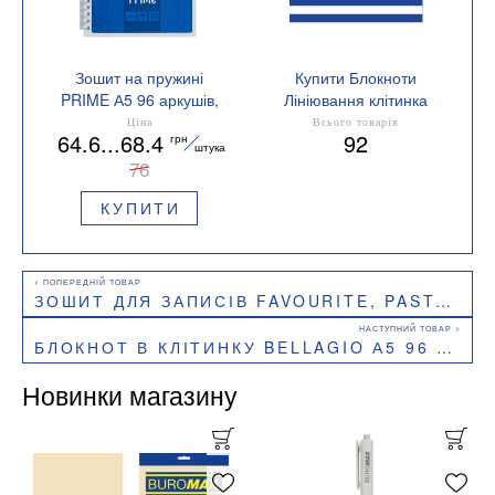
Зошит на пружині
Купити Блокноти
PRIME А5 96 аркушів,
Лініювання клітинка
клітинка, в картонній
Ціна
Всього товарів
64.6...68.4
92
грн
обкладинці Buromax
штука
BM.24551101
76
КУПИТИ
ЗОШИТ ДЛЯ ЗАПИСІВ FAVOURITE, PASTEL, А4, 80 Л., КЛІТИНА BUROMAX BM.24452154
БЛОКНОТ В КЛІТИНКУ BELLAGIO А5 96 АРКУШІВ BUROMAX BM.295118
Новинки магазину