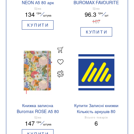
NEON А5 80 арк
BUROMAX FAVOURITE
клітинка BM.24822180
PASTEL BM.24252150
Ціна
Ціна
134
96.3
грн
грн
80 аркушів клітка
штука
шт
107
КУПИТИ
КУПИТИ
Книжка записна
Купити Записні книжки
Buromax ROSE А5 80
Кількість аркушів 80
арк клітинка
Ціна
Всього товарів
147
6
грн
BM.255123-10
штука
КУПИТИ