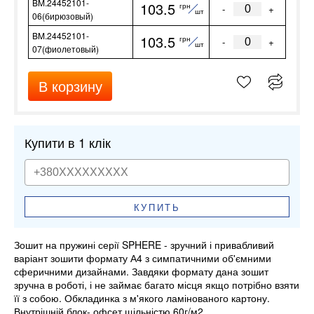
BM.24452101-
103.5
грн
-
+
шт
06(бирюзовый)
BM.24452101-
103.5
грн
-
+
шт
07(фиолетовый)
В корзину
Купити в 1 клік
КУПИТЬ
Зошит на пружині серії SPHERE - зручний і привабливий
варіант зошити формату А4 з симпатичними об'ємними
сферичними дизайнами. Завдяки формату дана зошит
зручна в роботі, і не займає багато місця якщо потрібно взяти
її з собою. Обкладинка з м'якого ламінованого картону.
Внутрішній блок- офсет щільністю 60г/м2.