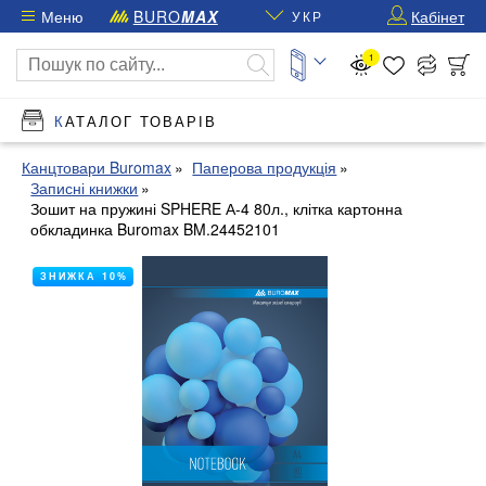
Меню
BURO
MAX
Кабінет
УКР
1
КАТАЛОГ ТОВАРІВ
Канцтовари Buromax
Паперова продукція
Записні книжки
Зошит на пружині SPHERE А-4 80л., клітка картонна
обкладинка Buromax BM.24452101
ЗНИЖКА 10%