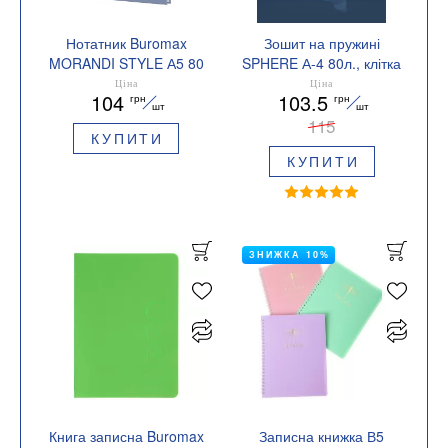
Нотатник Buromax
Зошит на пружині
MORANDI STYLE А5 80
SPHERE А-4 80л., клітка
листів клітинка BM.2411
картонна обкладинка
Ціна
Ціна
104
103.5
грн
грн
Buromax BM.24452101
шт
шт
115
КУПИТИ
КУПИТИ
ЗНИЖКА 10%
Книга записна Buromax
Записна книжка В5