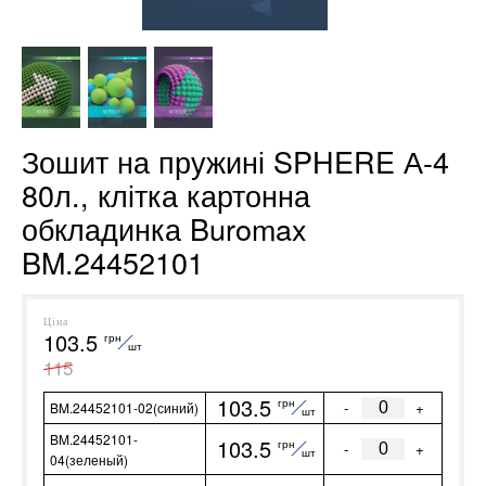
Зошит на пружині SPHERE А-4
80л., клітка картонна
обкладинка Buromax
BM.24452101
Ціна
103.5
грн
шт
115
103.5
грн
-
+
BM.24452101-02(синий)
шт
BM.24452101-
103.5
грн
-
+
шт
04(зеленый)