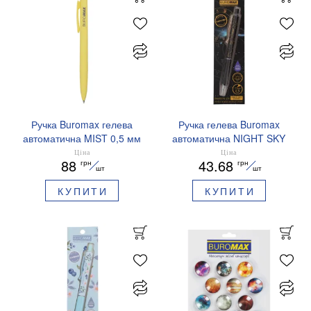
Ручка Buromax гелева
Ручка гелева Buromax
автоматична MIST 0,5 мм
автоматична NIGHT SKY
сині чорнила BM.83103
ZODIAC 0.5 мм
Ціна
Ціна
88
43.68
грн
грн
ароматизований грип синє
шт
шт
чорнило BM.8379-01
КУПИТИ
КУПИТИ