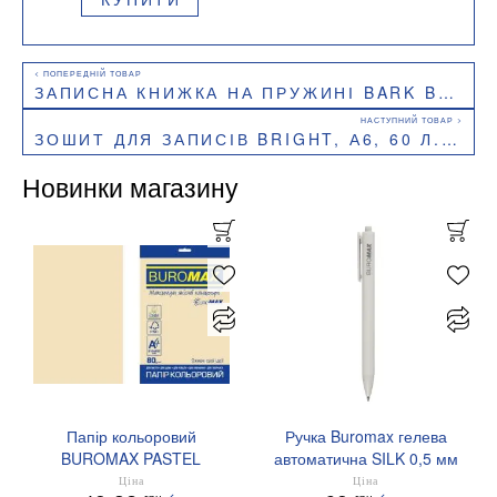
ЗАПИСНА КНИЖКА НА ПРУЖИНІ BARK B5, 60Л.,КЛ., ПЛАСТИК.ОБЛ.,BUROMAX BM.24554154
ЗОШИТ ДЛЯ ЗАПИСІВ BRIGHT, А6, 60 Л., КЛІТИНА, ПЛАСТИКОВА ОБКЛАДИНКА, BUROMAX BM.24654155
Новинки магазину
Папір кольоровий
Ручка Buromax гелева
BUROMAX PASTEL
автоматична SILK 0,5 мм
EUROMAX 20 арк А4 80 г/
сині чорнила BM.83100
Ціна
Ціна