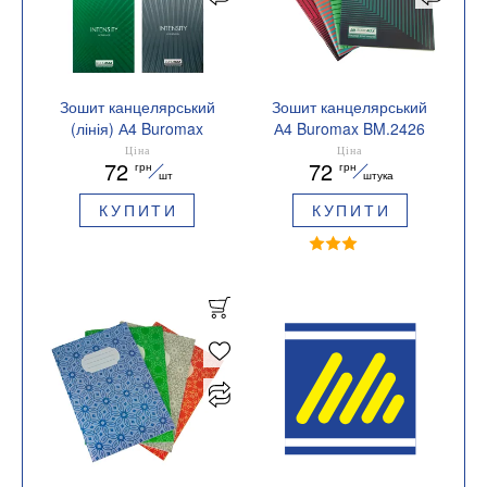
Зошит канцелярський
Зошит канцелярський
(лінія) А4 Buromax
А4 Buromax BM.2426
JOBMAX BM.2427
Ціна
Ціна
72
72
грн
грн
шт
штука
КУПИТИ
КУПИТИ