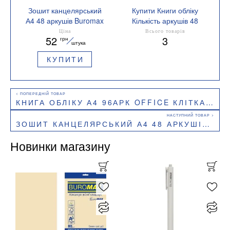
Зошит канцелярський
Купити Книги обліку
А4 48 аркушів Buromax
Кількість аркушів 48
BM.2434
Ціна
Всього товарів
52
3
грн
штука
КУПИТИ
КНИГА ОБЛІКУ А4 96АРК OFFICE КЛІТКА BUROMAX BM.2402
ЗОШИТ КАНЦЕЛЯРСЬКИЙ А4 48 АРКУШІВ BUROMAX BM.2434
Новинки магазину