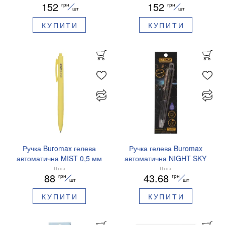
152
152
грн
грн
чорнила BM.83102
сині чорнила BM.83101
шт
шт
КУПИТИ
КУПИТИ
Ручка Buromax гелева
Ручка гелева Buromax
автоматична MIST 0,5 мм
автоматична NIGHT SKY
сині чорнила BM.83103
ZODIAC 0.5 мм
Ціна
Ціна
88
43.68
грн
грн
ароматизований грип синє
шт
шт
чорнило BM.8379-01
КУПИТИ
КУПИТИ