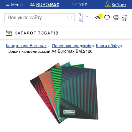
Меню
BURO
MAX
Кабінет
УКР
1
КАТАЛОГ ТОВАРІВ
Канцтовари Buromax
Паперова продукція
Книги обліку
Зошит канцелярський А4 Buromax BM.2426