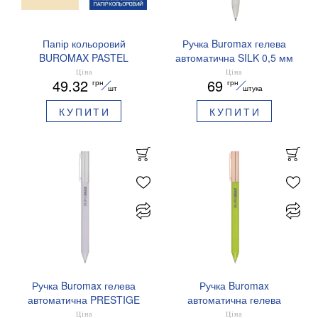
Папір кольоровий
Ручка Buromax гелева
BUROMAX PASTEL
автоматична SILK 0,5 мм
EUROMAX 20 арк А4 80 г/
сині чорнила BM.83100
Ціна
Ціна
49.32
69
грн
грн
мс BM.2721220E-08
шт
штука
КУПИТИ
КУПИТИ
Ручка Buromax гелева
Ручка Buromax
автоматична PRESTIGE
автоматична гелева
SILVER 0,5 мм сині
PRESTIGE GOLD 0,5 мм
Ціна
Ціна