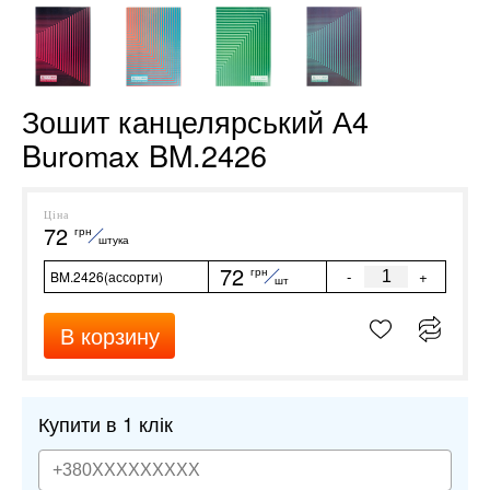
Зошит канцелярський А4
Buromax BM.2426
Ціна
72
грн
штука
72
грн
-
+
BM.2426(ассорти)
шт
В корзину
Купити в 1 клік