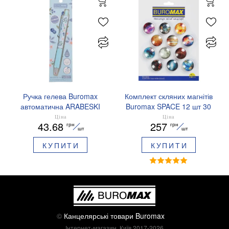
Ручка гелева Buromax
Комплект скляних магнітів
автоматична ARABESKI
Buromax SPACE 12 шт 30
0.5 мм ароматизований
мм BM.0048
Ціна
Ціна
43.68
257
грн
грн
грип синє чорнило в
шт
шт
блістері BM.8379-02
КУПИТИ
КУПИТИ
©
Канцелярські товари Buromax
Інтернет-магазин, Київ 2017-2026