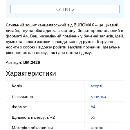
КУПИТЬ
Стильний зошит канцелярський від BUROMAX – це цікавий
дизайн, гнучка обкладинка з картону. Зошит представлений в
форматі А4. Ваш незамінний помічник у баченні записів, ідей,
думок та іншого завжди знаходиться під рукою. Її зручно
носити з собою і відразу робити важливі позначки. Ідеальне
рішення як для офісу, так і для школи і дому.
Артикул:
BM.2426
Характеристики
Колір
асорті
Лініювання
клітинка
Формат
А4
Щільність паперу, г/м2
55
Матеріал обкладинки
картон