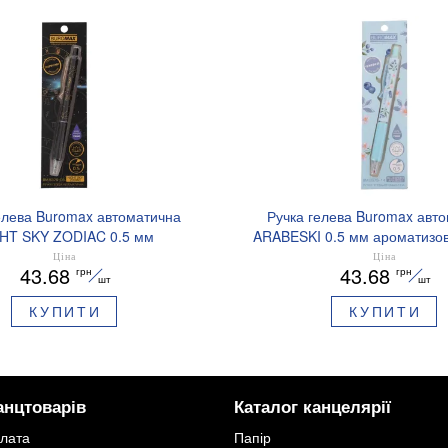
елева Buromax автоматична
Ручка гелева Buromax авт
HT SKY ZODIAC 0.5 мм
ARABESKI 0.5 мм ароматизов
зований грип синє чорнило
синє чорнило в блістері BM
Ціна
Ціна
43.68
43.68
грн
грн
BM.8379-01
шт
шт
КУПИТИ
КУПИТИ
анцтоварів
Каталог канцелярії
плата
Папір