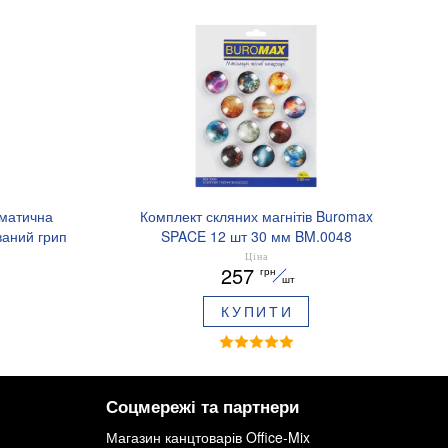
оматична
Комплект скляних магнітів Buromax
аний грип
SPACE 12 шт 30 мм BM.0048
.8379-02
Ціна
257
грн
шт
КУПИТИ
Соцмережі та партнери
Магазин канцтоварів Office-Mix