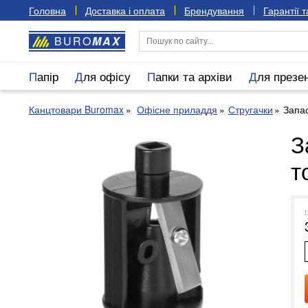
Головна
Доставка і оплата
Брендування
Гарантії 
BURO
MAX
Папір
Для офісу
Папки та архіви
Для презе
Канцтовари Buromax
Офісне приладдя
Стругачки
Запа
З
т