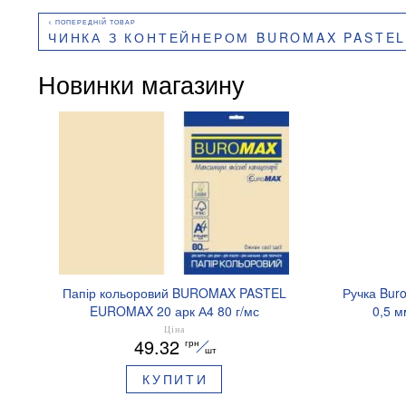
ЧИНКА З КОНТЕЙНЕРОМ BUROMAX PASTEL
Новинки магазину
Папір кольоровий BUROMAX PASTEL
Ручка Bur
EUROMAX 20 арк А4 80 г/мс
0,5 м
BM.2721220E-08
Ціна
49.32
грн
шт
КУПИТИ