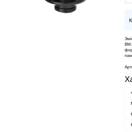
К
Змі
ВМ.
фор
паке
Арт
Х