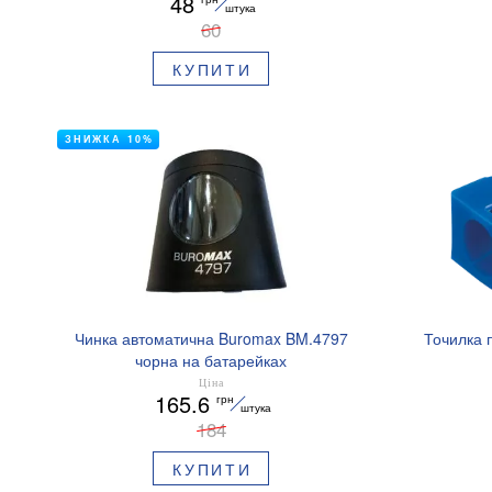
48
штука
60
КУПИТИ
ЗНИЖКА 10%
Чинка автоматична Buromax BM.4797
Точилка 
чорна на батарейках
Ціна
165.6
грн
штука
184
КУПИТИ