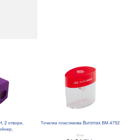
 2 отвори,
Точилка пластикова Buromax ВМ.4752
ейнер,
8
Ціна
грн