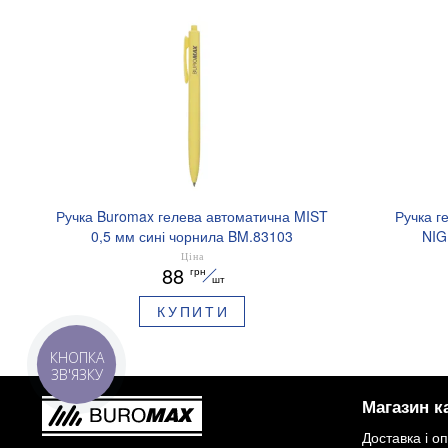
Ручка Buromax гелева автоматична MIST
Ручка г
0,5 мм сині чорнила BM.83103
NIG
аромати
Ціна
88
грн
шт
КУПИТИ
КНОПКА
ЗВ'ЯЗКУ
Магазин к
Доставка і о