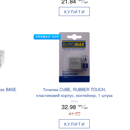
21.84
шт
КУПИТИ
ЗНИЖКА 20%
max BASE
Точилка CUBE, RUBBER TOUCH,
пластиковий корпус, контейнер, 1 штука
(блістер), BUROMAX BM.4757-1
Ціна
32.98
грн
шт
41.22
КУПИТИ