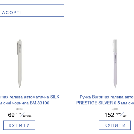
 АСОРТІ
omax гелева автоматична SILK
Ручка Buromax гелева авт
м сині чорнила BM.83100
PRESTIGE SILVER 0,5 мм син
BM.83102
Ціна
Ціна
69
152
грн
грн
штука
шт
КУПИТИ
КУПИТИ