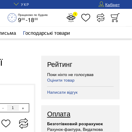
Кабінет
УКР
1
Працюємо по буднях
9
-18
00
00
 письма
Господарські товари
ї
Рейтинг
2
Поки ніхто не голосував
Оцінити товар
Написати відгук
-
+
Оплата
Безготівковий розрахунок
Рахунок-фактура, Видаткова