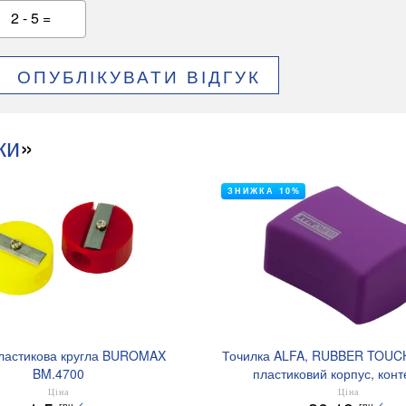
2 - 5 =
ОПУБЛІКУВАТИ ВІДГУК
ки
»
ЗНИЖКА 10%
ластикова кругла BUROMAX
Точилка ALFA, RUBBER TOUCH,
BM.4700
пластиковий корпус, конт
BUROMAX BM.477
Ціна
Ціна
грн
грн