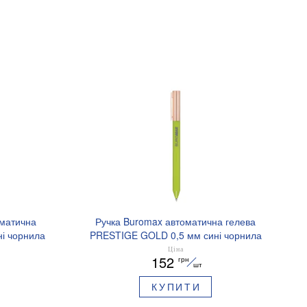
оматична
Ручка Buromax автоматична гелева
і чорнила
PRESTIGE GOLD 0,5 мм сині чорнила
BM.83101
Ціна
152
грн
шт
КУПИТИ