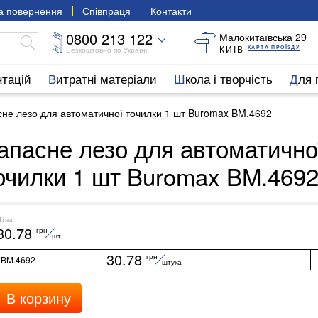
та повернення
Співпраця
Контакти
0800 213 122
Малокитаївська 29
КИЇВ
КАРТА ПРОЇЗДУ
Безкоштовно по Україні
нтацій
Витратні матеріали
Школа і творчість
Для
сне лезо для автоматичної точилки 1 шт Buromax BM.4692
апасне лезо для автоматично
очилки 1 шт Buromax BM.469
Ціна
30.78
грн
шт
30.78
грн
BM.4692
штука
В корзину