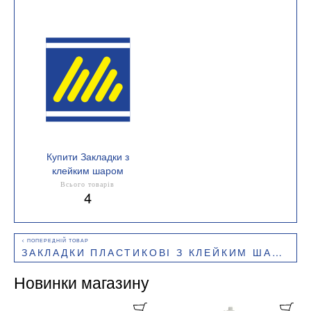
Купити Закладки з
клейким шаром
Кількість в упаковці 100
Всього товарів
4
шт
ЗАКЛАДКИ ПЛАСТИКОВІ З КЛЕЙКИМ ШАРОМ 5 КОЛЬОРІВ PASTEL 45X12 ММ BUROMAX BM.2308-99
Новинки магазину