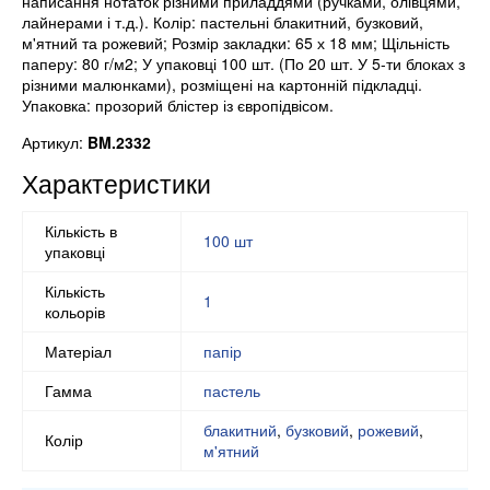
написання нотаток різними приладдями (ручками, олівцями,
лайнерами і т.д.). Колір: пастельні блакитний, бузковий,
м'ятний та рожевий; Розмір закладки: 65 х 18 мм; Щільність
паперу: 80 г/м2; У упаковці 100 шт. (По 20 шт. У 5-ти блоках з
різними малюнками), розміщені на картонній підкладці.
Упаковка: прозорий блістер із європідвісом.
Артикул:
BM.2332
Характеристики
Кількість в
100 шт
упаковці
Кількість
1
кольорів
Матеріал
папір
Гамма
пастель
блакитний
,
бузковий
,
рожевий
,
Колір
м'ятний