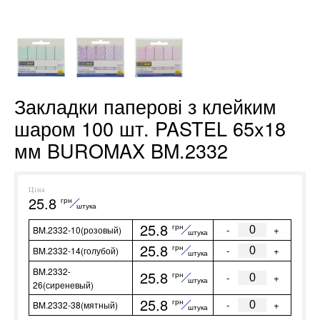
Закладки паперові з клейким
шаром 100 шт. PASTEL 65x18
мм BUROMAX BM.2332
Ціна
25.8
грн
штука
25.8
грн
-
+
BM.2332-10(розовый)
штука
25.8
грн
-
+
BM.2332-14(голубой)
штука
BM.2332-
25.8
грн
-
+
штука
26(сиреневый)
25.8
грн
-
+
BM.2332-38(мятный)
штука