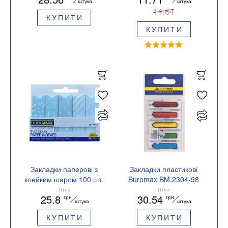
штука
штука
14.64
КУПИТИ
КУПИТИ
Закладки паперові з
Закладки пластикові
клейким шаром 100 шт.
Buromax BM.2304-98
PASTEL 65x18 мм
Ціна
Ціна
25.8
30.54
грн
грн
BUROMAX BM.2332
штука
штука
КУПИТИ
КУПИТИ