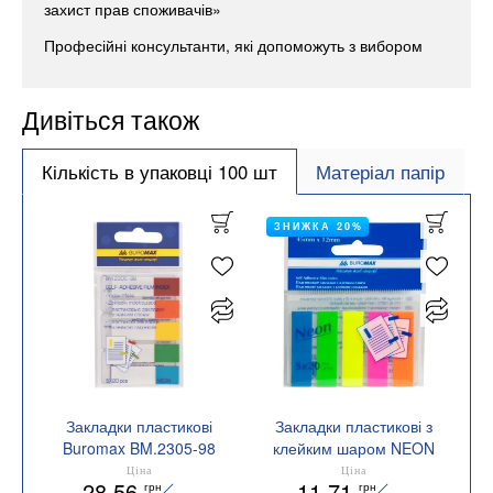
захист прав споживачів»
Професійні консультанти, які допоможуть з вибором
Дивіться також
Кількість в упаковці 100 шт
Матеріал папір
ЗНИЖКА 20%
Закладки пластикові
Закладки пластикові з
Buromax BM.2305-98
клейким шаром NEON
45x12 мм асорті
Ціна
Ціна
28.56
11.71
грн
грн
Buromax BM.2301-98