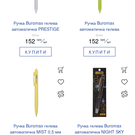
Ручка Buromax гелева
Ручка Buromax
автоматична PRESTIGE
автоматична гелева
SILVER 0,5 мм сині
PRESTIGE GOLD 0,5 мм
Ціна
Ціна
152
152
грн
грн
чорнила BM.83102
сині чорнила BM.83101
шт
шт
КУПИТИ
КУПИТИ
Ручка Buromax гелева
Ручка гелева Buromax
автоматична MIST 0,5 мм
автоматична NIGHT SKY