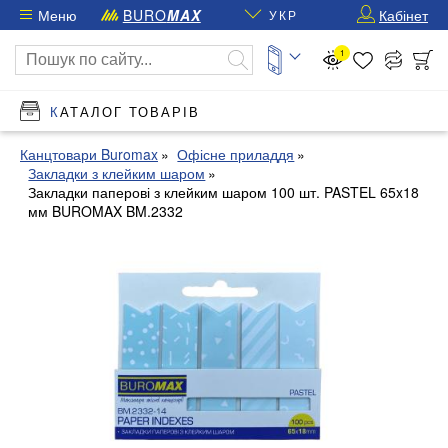
Меню
BURO
MAX
Кабінет
УКР
1
КАТАЛОГ ТОВАРІВ
Канцтовари Buromax
Офісне приладдя
Закладки з клейким шаром
Закладки паперові з клейким шаром 100 шт. PASTEL 65x18
мм BUROMAX BM.2332