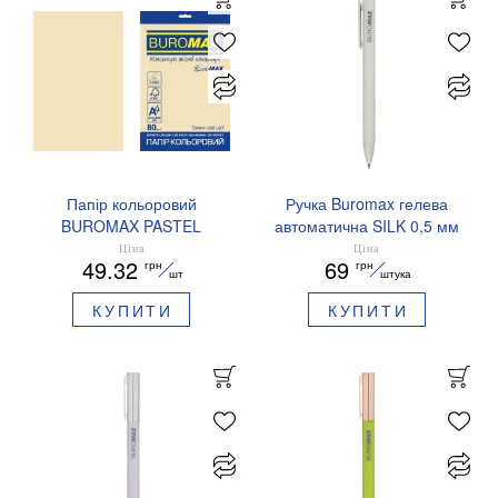
Папір кольоровий
Ручка Buromax гелева
BUROMAX PASTEL
автоматична SILK 0,5 мм
EUROMAX 20 арк А4 80 г/
сині чорнила BM.83100
Ціна
Ціна
49.32
69
грн
грн
мс BM.2721220E-08
шт
штука
КУПИТИ
КУПИТИ