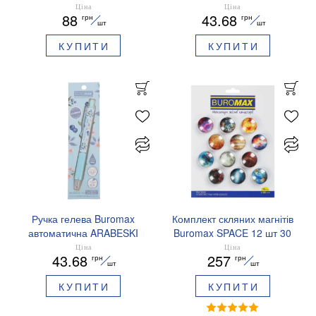
сині чорнила BM.83103
ZODIAC 0.5 мм
Ціна
Ціна
88
43.68
грн
грн
ароматизований грип синє
шт
шт
чорнило BM.8379-01
КУПИТИ
КУПИТИ
Ручка гелева Buromax
Комплект скляних магнітів
автоматична ARABESKI
Buromax SPACE 12 шт 30
0.5 мм ароматизований
мм BM.0048
Ціна
Ціна
43.68
257
грн
грн
грип синє чорнило в
шт
шт
блістері BM.8379-02
КУПИТИ
КУПИТИ