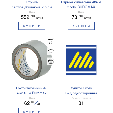
Стрічка
Стрічка сигнальна 48мм
світловідбиваюча 2.5 см
х 50м BUROMAX
100 м срібна BUROMAX
BM.7559 червоно-біла
Ціна
Ціна
552
73
грн
грн
BM.7570
штука
штука
КУПИТИ
КУПИТИ
Скотч технічний 48
Купити Скотч
мм*10 м Buromax
Вид односторонній
BM.7575-24 (срібний)
Ціна
Всього товарів
62
31
грн
шт
КУПИТИ