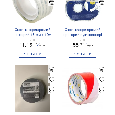
Скотч канцелярський
Скотч канцелярський
прозорий 18 мм х 10м
прозорий в диспенсері
Buromax BM.7151-01
18 мм х 20м Buromax
Ціна
Ціна
11.16
55
грн
грн
BM.7161-01
штука
штука
КУПИТИ
КУПИТИ