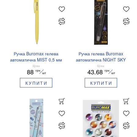
Ручка Buromax гелева
Ручка гелева Buromax
автоматична MIST 0,5 мм
автоматична NIGHT SKY
сині чорнила BM.83103
ZODIAC 0.5 мм
Ціна
Ціна
88
43.68
грн
грн
ароматизований грип синє
шт
шт
чорнило BM.8379-01
КУПИТИ
КУПИТИ