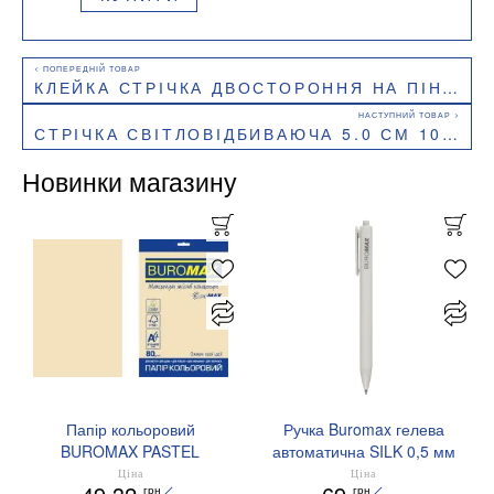
КЛЕЙКА СТРІЧКА ДВОСТОРОННЯ НА ПІННІЙ ОСНОВІ 24ММ Х 2М BUROMAX BM.7514
СТРІЧКА СВІТЛОВІДБИВАЮЧА 5.0 СМ 100 М СРІБНА BUROMAX BM.7571
Новинки магазину
Папір кольоровий
Ручка Buromax гелева
BUROMAX PASTEL
автоматична SILK 0,5 мм
EUROMAX 20 арк А4 80 г/
сині чорнила BM.83100
Ціна
Ціна
грн
грн