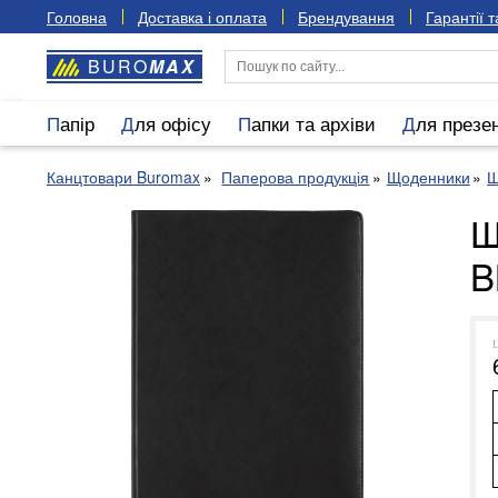
Головна
Доставка і оплата
Брендування
Гарантії 
BURO
MAX
Папір
Для офісу
Папки та архіви
Для презе
Канцтовари Buromax
Паперова продукція
Щоденники
Щ
Щ
B