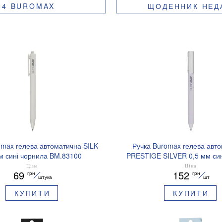
94 BUROMAX
ЩОДЕННИК НЕД
omax гелева автоматична SILK
Ручка Buromax гелева авт
м сині чорнила BM.83100
PRESTIGE SILVER 0,5 мм син
BM.83102
Ціна
Ціна
69
152
грн
грн
штука
шт
КУПИТИ
КУПИТИ