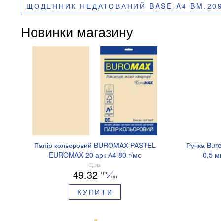
ЩОДЕННИК НЕДАТОВАНИЙ BASE A4 BM.20
Новинки магазину
Папір кольоровий BUROMAX PASTEL
Ручка Bur
EUROMAX 20 арк А4 80 г/мс
0,5 м
BM.2721220E-08
Ціна
49.32
грн
шт
КУПИТИ