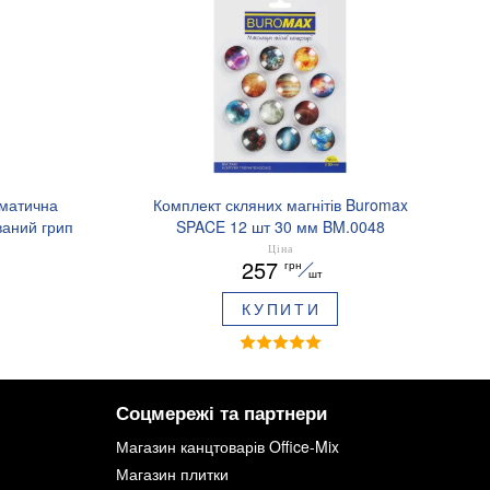
оматична
Комплект скляних магнітів Buromax
аний грип
SPACE 12 шт 30 мм BM.0048
.8379-02
Ціна
257
грн
шт
КУПИТИ
Соцмережі та партнери
Магазин канцтоварів Office-Mix
Магазин плитки