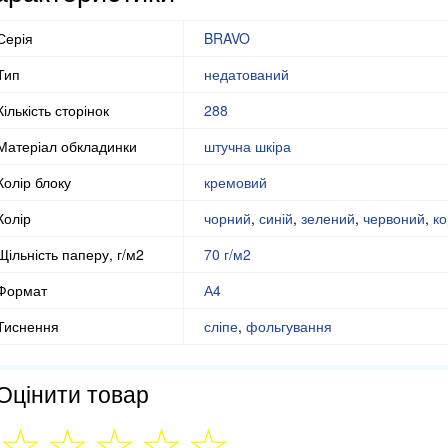
Серія
BRAVO
Тип
недатований
Кількість сторінок
288
Матеріал обкладинки
штучна шкіра
Колір блоку
кремовий
Колір
чорний
,
синій
,
зелений
,
червоний
,
ко
Щільність паперу, г/м2
70 г/м2
Формат
А4
Тиснення
сліпе
,
фольгування
Оцінити товар