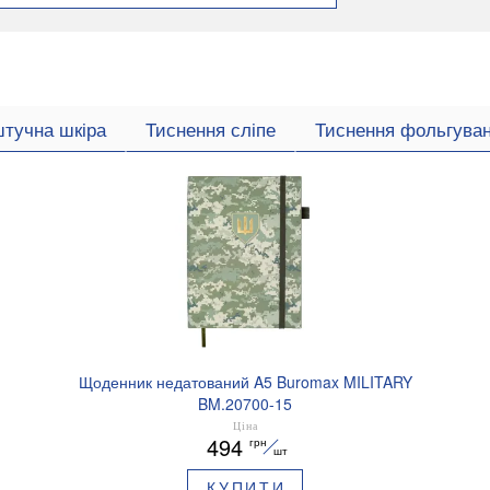
штучна шкіра
Тиснення сліпе
Тиснення фольгува
Щоденник недатований A5 Buromax MILITARY
BM.20700-15
Ціна
494
грн
шт
КУПИТИ