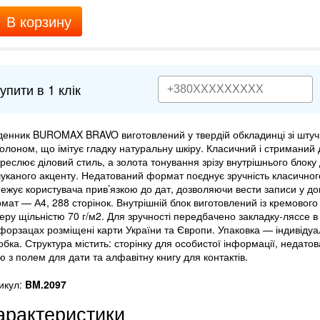
В корзину
упити в 1 клік
енник BUROMAX BRAVO виготовлений у твердій обкладинці зі штучн
олоном, що імітує гладку натуральну шкіру. Класичний і стриманий
креслює діловий стиль, а золота тонування зрізу внутрішнього блоку
уканого акценту. Недатований формат поєднує зручність класичног
ежує користувача прив’язкою до дат, дозволяючи вести записи у до
мат — А4, 288 сторінок. Внутрішній блок виготовлений із кремовог
еру щільністю 70 г/м2. Для зручності передбачено закладку-ляссе в
форзацах розміщені карти України та Європи. Упаковка — індивіду
обка. Структура містить: сторінку для особистої інформації, недатова
ію з полем для дати та алфавітну книгу для контактів.
икул:
BM.2097
арактеристики