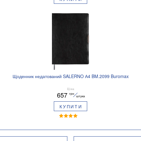
Щоденник недатований SALERNO А4 BM.2099 Buromax
Ціна
657
грн
штука
КУПИТИ