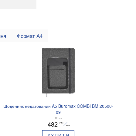
ння
Формат А4
Щоденник недатований A5 Buromax COMBI BM.20500-
09
Ціна
482
грн
шт
КУПИТИ