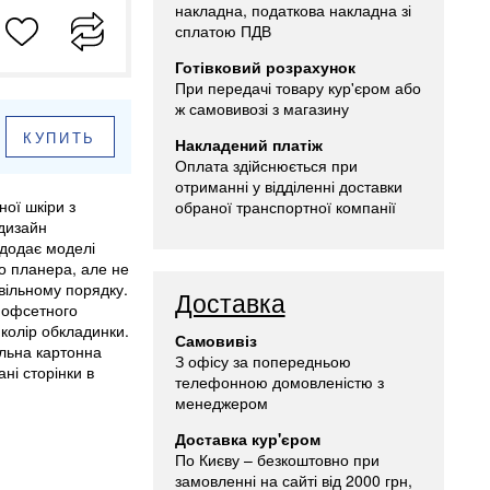
накладна, податкова накладна зі
сплатою ПДВ
Готівковий розрахунок
При передачі товару кур'єром або
ж самовивозі з магазину
КУПИТЬ
Накладений платіж
Оплата здійснюється при
отриманні у відділенні доставки
ої шкіри з
обраної транспортної компанії
 дизайн
 додає моделі
о планера, але не
вільному порядку.
Доставка
о офсетного
 колір обкладинки.
Самовивіз
альна картонна
З офісу за попередньою
ні сторінки в
телефонною домовленістю з
менеджером
Доставка кур'єром
По Києву – безкоштовно при
замовленні на сайті від 2000 грн,