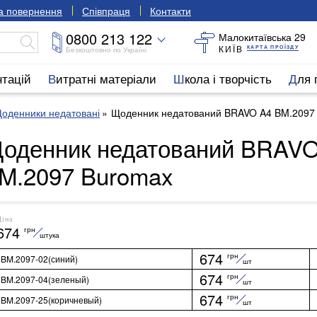
та повернення
Співпраця
Контакти
0800 213 122
Малокитаївська 29
КИЇВ
КАРТА ПРОЇЗДУ
Безкоштовно по Україні
нтацій
Витратні матеріали
Школа і творчість
Для
оденники недатовані
Щоденник недатований BRAVO A4 BM.2097
оденник недатований BRAVO
M.2097 Buromax
Ціна
674
грн
штука
674
грн
BM.2097-02(синий)
шт
674
грн
BM.2097-04(зеленый)
шт
674
грн
BM.2097-25(коричневый)
шт