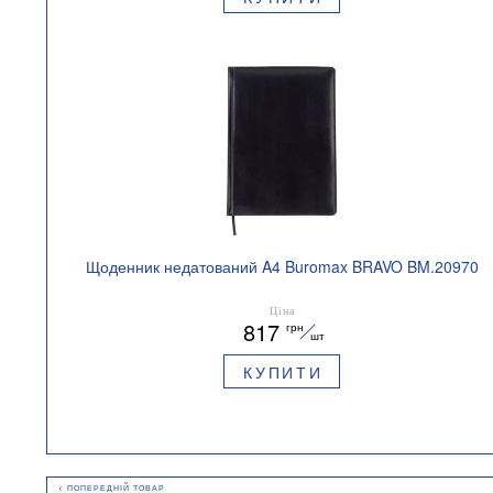
Щоденник недатований A4 Buromax BRAVO BM.20970
Ціна
817
грн
шт
КУПИТИ