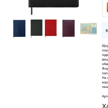
К
Щод
пор
під
виш
обм
Фор
пап
На 
кор
лін
Арт
Х