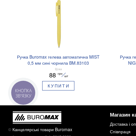
Ручка Buromax гелева автоматична MIST
Ручка г
0,5 мм сині чорнила BM.83103
NIG
аромати
Ціна
88
грн
шт
КУПИТИ
КНОПКА
ЗВ'ЯЗКУ
Магазин к
Доставка і о
©
Канцелярські товари Buromax
Співпраця