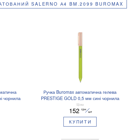
АТОВАНИЙ SALERNO А4 BM.2099 BUROMAX
оматична
Ручка Buromax автоматична гелева
і чорнила
PRESTIGE GOLD 0,5 мм сині чорнила
BM.83101
Ціна
152
грн
шт
КУПИТИ