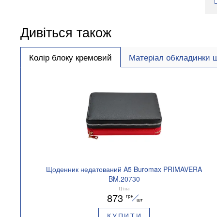
Дивіться також
Колір блоку кремовий
Матеріал обкладинки 
Щоденник недатований A5 Buromax PRIMAVERA
BM.20730
Ціна
873
грн
шт
КУПИТИ