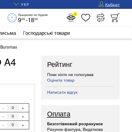
Кабінет
УКР
1
Працюємо по буднях
9
-18
00
00
 письма
Господарські товари
 Buromax
 A4
Рейтинг
Поки ніхто не голосував
Оцінити товар
Написати відгук
-
+
Оплата
-
+
Безготівковий розрахунок
-
+
Рахунок-фактура, Видаткова