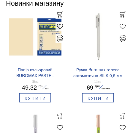
Новинки магазину
Папір кольоровий
Ручка Buromax гелева
BUROMAX PASTEL
автоматична SILK 0,5 мм
EUROMAX 20 арк А4 80 г/
сині чорнила BM.83100
Ціна
Ціна
49.32
69
грн
грн
мс BM.2721220E-08
шт
штука
КУПИТИ
КУПИТИ