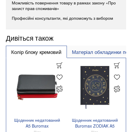
Можливість повернення товару в рамках закону «Про
захист прав споживачів»
Професійні консультанти, які допоможуть з вибором
Дивіться також
Колір блоку кремовий
Матеріал обкладинки пол
Щоденник недатований
Щоденник недатований
A5 Buromax
Buromax ZODIAK A5
PRIMAVERA BM.20730
336 сторінок BM.20670
Ціна
Ціна