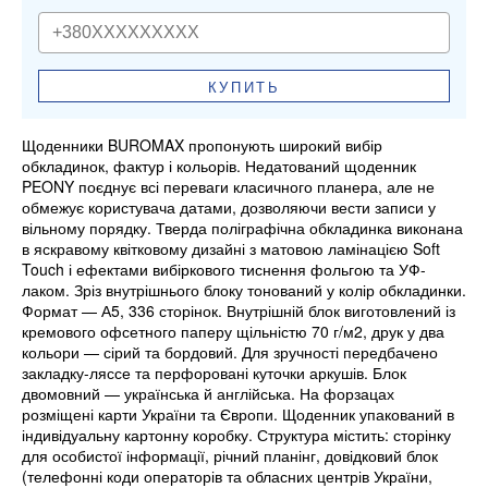
КУПИТЬ
Щоденники BUROMAX пропонують широкий вибір
обкладинок, фактур і кольорів. Недатований щоденник
PEONY поєднує всі переваги класичного планера, але не
обмежує користувача датами, дозволяючи вести записи у
вільному порядку. Тверда поліграфічна обкладинка виконана
в яскравому квітковому дизайні з матовою ламінацією Soft
Touch і ефектами вибіркового тиснення фольгою та УФ-
лаком. Зріз внутрішнього блоку тонований у колір обкладинки.
Формат — А5, 336 сторінок. Внутрішній блок виготовлений із
кремового офсетного паперу щільністю 70 г/м2, друк у два
кольори — сірий та бордовий. Для зручності передбачено
закладку-ляссе та перфоровані куточки аркушів. Блок
двомовний — українська й англійська. На форзацах
розміщені карти України та Європи. Щоденник упакований в
індивідуальну картонну коробку. Структура містить: сторінку
для особистої інформації, річний планінг, довідковий блок
(телефонні коди операторів та обласних центрів України,