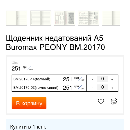
Щоденник недатований A5
Buromax PEONY BM.20170
Ціна
251
грн
шт
251
грн
-
+
BM.20170-14(голубой)
шт
251
грн
-
+
BM.20170-03(темно-синий)
шт
В корзину
Купити в 1 клік