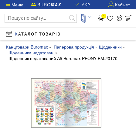
Меню
BURO
MAX
Кабінет
УКР
1
КАТАЛОГ ТОВАРІВ
Канцтовари Buromax
Паперова продукція
Щоденники
Щоденники недатовані
Щоденник недатований A5 Buromax PEONY BM.20170