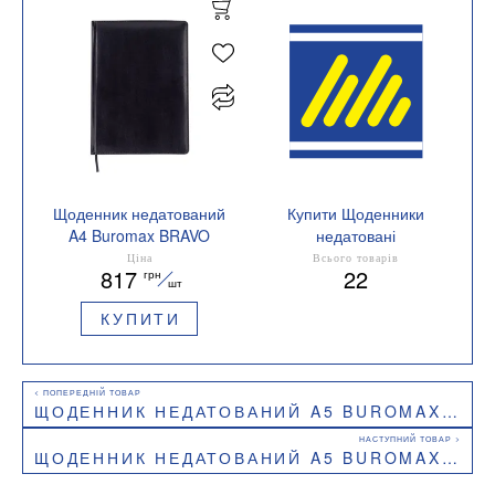
Щоденник недатований
Купити Щоденники
A4 Buromax BRAVO
недатовані
BM.20970
Колір блоку кремовий
Ціна
Всього товарів
817
22
грн
шт
КУПИТИ
ЩОДЕННИК НЕДАТОВАНИЙ A5 BUROMAX ONLY BM.20540
ЩОДЕННИК НЕДАТОВАНИЙ A5 BUROMAX POSH BM.20130