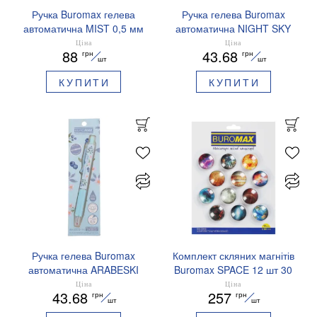
Ручка Buromax гелева
Ручка гелева Buromax
автоматична MIST 0,5 мм
автоматична NIGHT SKY
сині чорнила BM.83103
ZODIAC 0.5 мм
Ціна
Ціна
88
43.68
грн
грн
ароматизований грип синє
шт
шт
чорнило BM.8379-01
КУПИТИ
КУПИТИ
Ручка гелева Buromax
Комплект скляних магнітів
автоматична ARABESKI
Buromax SPACE 12 шт 30
0.5 мм ароматизований
мм BM.0048
Ціна
Ціна
43.68
257
грн
грн
грип синє чорнило в
шт
шт
блістері BM.8379-02