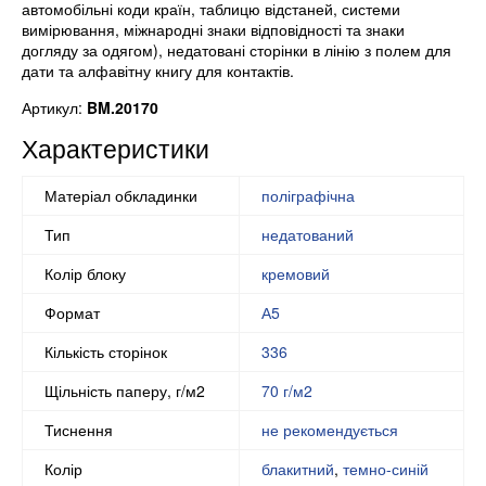
автомобільні коди країн, таблицю відстаней, системи
вимірювання, міжнародні знаки відповідності та знаки
догляду за одягом), недатовані сторінки в лінію з полем для
дати та алфавітну книгу для контактів.
Артикул:
BM.20170
Характеристики
Матеріал обкладинки
поліграфічна
Тип
недатований
Колір блоку
кремовий
Формат
А5
Кількість сторінок
336
Щільність паперу, г/м2
70 г/м2
Тиснення
не рекомендується
Колір
блакитний
,
темно-синій