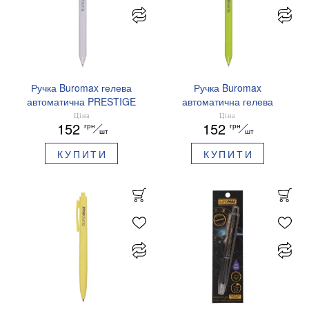
Ручка Buromax гелева
Ручка Buromax
автоматична PRESTIGE
автоматична гелева
SILVER 0,5 мм сині
PRESTIGE GOLD 0,5 мм
Ціна
Ціна
152
152
грн
грн
чорнила BM.83102
сині чорнила BM.83101
шт
шт
КУПИТИ
КУПИТИ