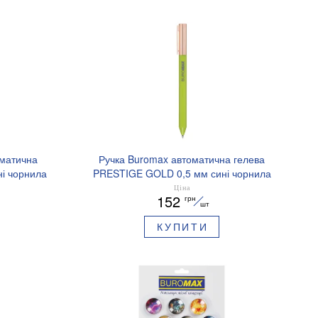
оматична
Ручка Buromax автоматична гелева
і чорнила
PRESTIGE GOLD 0,5 мм сині чорнила
BM.83101
Ціна
152
грн
шт
КУПИТИ