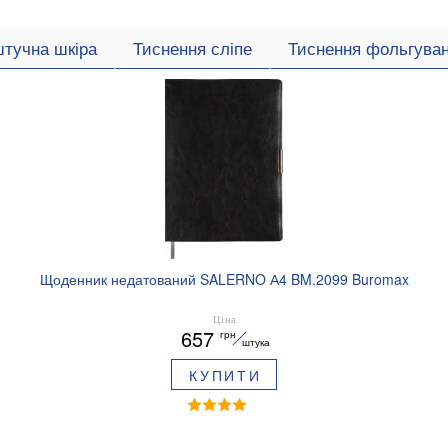
штучна шкіра
Тиснення сліпе
Тиснення фольгува
Щоденник недатований SALERNO А4 BM.2099 Buromax
Ціна
657
грн
штука
КУПИТИ