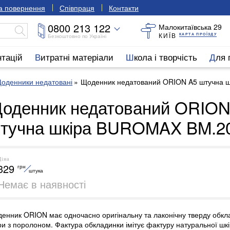
та повернення
Співпраця
Контакти
0800 213 122
Малокитаївська 29
КИЇВ
КАРТА ПРОЇЗДУ
Безкоштовно по Україні
нтацій
Витратні матеріали
Школа і творчість
Для
оденники недатовані
Щоденник недатований ORION A5 штучна 
оденник недатований ORION
тучна шкіра BUROMAX BM.2
Ціна
329
грн
штука
Немає в наявності
енник ORION має одночасно оригінальну та лаконічну тверду обкла
ри з поролоном. Фактура обкладинки імітує фактуру натуральної шк