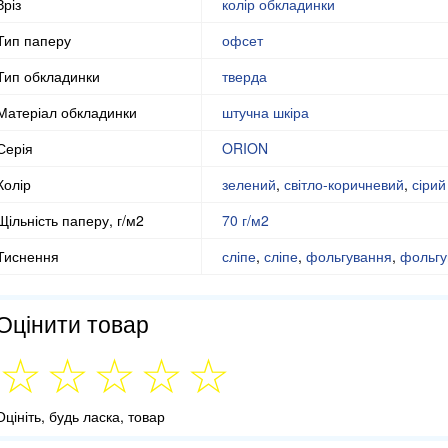
Зріз
колір обкладинки
Тип паперу
офсет
Тип обкладинки
тверда
Матеріал обкладинки
штучна шкіра
Серія
ORION
Колір
зелений
,
світло-коричневий
,
сірий
Щільність паперу, г/м2
70 г/м2
Тиснення
сліпе
,
сліпе
,
фольгування
,
фольгу
Оцінити товар
Оцініть, будь ласка, товар