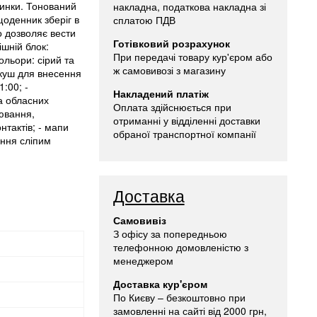
инки. Тонований
накладна, податкова накладна зі
щоденник зберіг в
сплатою ПДВ
о дозволяє вести
Готівковий розрахунок
ішній блок:
При передачі товару кур'єром або
ольори: сірий та
ж самовивозі з магазину
аркуш для внесення
1:00; -
Накладений платіж
а обласних
Оплата здійснюється при
рювання,
отриманні у відділенні доставки
нтактів; - мапи
обраної транспортної компанії
ення сліпим
Доставка
Самовивіз
З офісу за попередньою
телефонною домовленістю з
менеджером
Доставка кур'єром
По Києву – безкоштовно при
замовленні на сайті від 2000 грн,