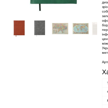
диз
зрі
соб
зап
офс
бор
пер
інф
цен
між
Укр
мет
Арт
Х