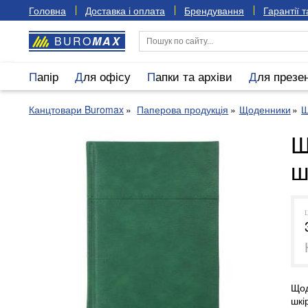
Головна
Доставка і оплата
Брендування
Гарантії 
BURO
MAX
Папір
Для офісу
Папки та архіви
Для презе
Канцтовари Buromax
Паперова продукція
Щоденники
Щ
Щ
ш
Щод
шкі