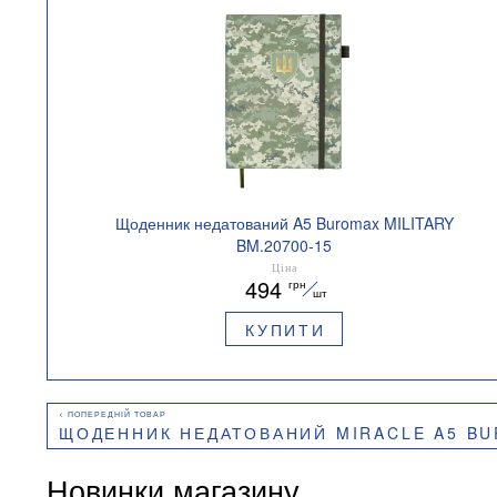
Щоденник недатований A5 Buromax MILITARY
BM.20700-15
Ціна
494
грн
шт
КУПИТИ
ЩОДЕННИК НЕДАТОВАНИЙ MIRACLE A5 BU
Новинки магазину