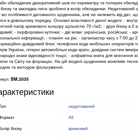
айн обкладинки декоративний шов по периметру та поперек обклад
з блоку та закладка-лясе зроблені в колір обкладинки. Недатований 
і всі особливості датованого щоденника, але не залежить від дат, щ
иси в довільному порядку. Основні властивості даної моделі: - внутр
етний папір кремового кольору щільністю 70 г/м2; - друк блоку в 2 к
довий; - перфоровані куточки; - дві мови: українська, російська; - 
сональної інформації; - планінг на рік; - організатор часу з 7:00 до 2
ормаційно-довідковий блок: телефонні коди мобільних операторів т
трів України, літерні автомобільні коди країн, довідник систем вимі
народні знаки відповідності тощо; - алфавітна книга для внесення ко
аїни та Світу на форзацах. На цій моделі щоденника можливе тисн
одом та методом фольгування.
икул:
BM.2035
арактеристики
Тип
недатований
Формат
А5
Колір блоку
кремовий