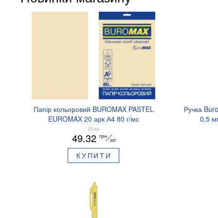
Папір кольоровий BUROMAX PASTEL
Ручка Bur
EUROMAX 20 арк А4 80 г/мс
0,5 м
BM.2721220E-08
Ціна
49.32
грн
шт
КУПИТИ