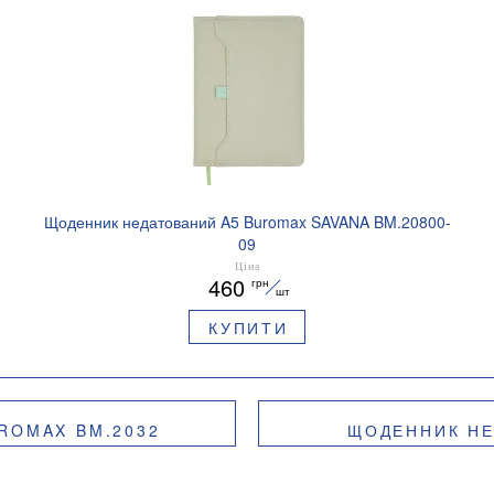
Щоденник недатований A5 Buromax SAVANA BM.20800-
09
Ціна
460
грн
шт
КУПИТИ
ROMAX BM.2032
ЩОДЕННИК НЕ