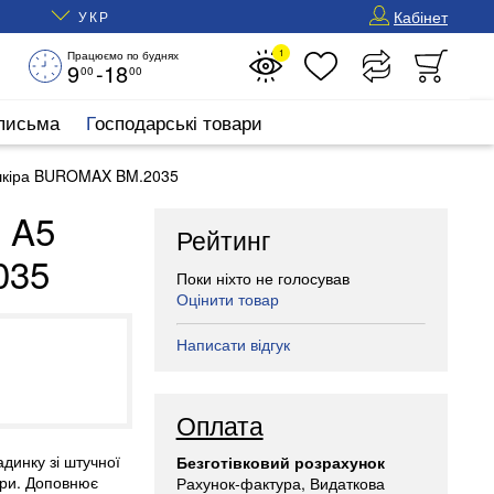
Кабінет
УКР
1
Працюємо по буднях
9
-18
00
00
 письма
Господарські товари
шкіра BUROMAX BM.2035
 A5
Рейтинг
035
Поки ніхто не голосував
Оцінити товар
Написати відгук
Оплата
динку зі штучної
Безготівковий розрахунок
іри. Доповнює
Рахунок-фактура, Видаткова