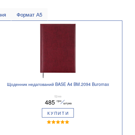
ння
Формат А5
Щоденник недатований BASE A4 BM.2094 Buromax
Ціна
485
грн
штука
КУПИТИ