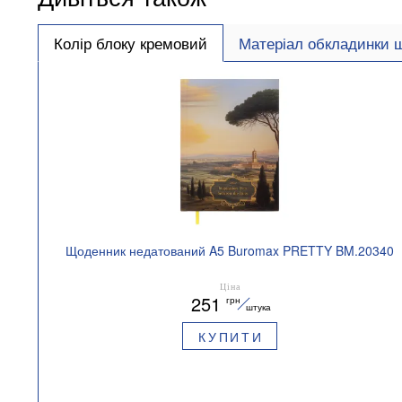
Колір блоку кремовий
Матеріал обкладинки 
Щоденник недатований A5 Buromax PRETTY BM.20340
Ціна
251
грн
штука
КУПИТИ