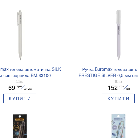
omax гелева автоматична SILK
Ручка Buromax гелева авт
м сині чорнила BM.83100
PRESTIGE SILVER 0,5 мм син
BM.83102
Ціна
Ціна
69
152
грн
грн
штука
шт
КУПИТИ
КУПИТИ