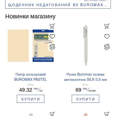
ЩОДЕННИК НЕДАТОВАНИЙ A5 BUROMAX CLASSIC BM.20980
Новинки магазину
Папір кольоровий
Ручка Buromax гелева
BUROMAX PASTEL
автоматична SILK 0,5 мм
EUROMAX 20 арк А4 80 г/
сині чорнила BM.83100
Ціна
Ціна
49.32
69
грн
грн
мс BM.2721220E-08
шт
штука
КУПИТИ
КУПИТИ