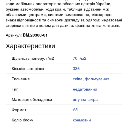
коди мобільних операторів та обласних центрів України,
буквені автомобільні коди країн, таблиця відстаней між
обласними центрами, системи вимірювання, міжнародні
знаки відповідності та символи догляду за одягом; недатовані
сторінки в лінію з полем для дати; алфавітна книга контактів.
Артикул:
BM.20300-01
Характеристики
Щільність паперу, г/м2
70 г/м2
Кількість сторінок
336
Тиснення
сліпе
,
фольгування
Тип
недатований
Матеріал обкладинки
штучна шкіра
Формат
А5
Колір блоку
кремовий