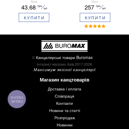
0.5 мм ароматизований
мм BM.0048
Ціна
Ціна
43.68
257
грн
грн
грип синє чорнило в
шт
шт
блістері BM.8379-02
КУПИТИ
КУПИТИ
©
Канцелярські товари Buromax
Інтернет-магазин, Київ 2017-2026
Максимум якісної канцелярії
Магазин канцтоварів
Доставка і оплата
Співпраця
КНОПКА
ЗВ'ЯЗКУ
Контакти
Новини та статті
Розпродаж
Новинки