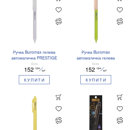
Ручка Buromax гелева
Ручка Buromax
автоматична PRESTIGE
автоматична гелева
SILVER 0,5 мм сині
PRESTIGE GOLD 0,5 мм
Ціна
Ціна
152
152
грн
грн
чорнила BM.83102
сині чорнила BM.83101
шт
шт
КУПИТИ
КУПИТИ