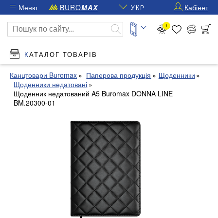
Меню
BURO
MAX
Кабінет
УКР
1
КАТАЛОГ ТОВАРІВ
Канцтовари Buromax
Паперова продукція
Щоденники
Щоденники недатовані
Щоденник недатований A5 Buromax DONNA LINE
BM.20300-01