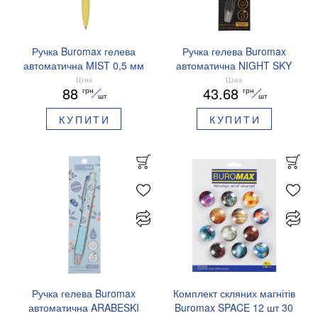
Ручка Buromax гелева
Ручка гелева Buromax
автоматична MIST 0,5 мм
автоматична NIGHT SKY
сині чорнила BM.83103
ZODIAC 0.5 мм
Ціна
Ціна
88
43.68
грн
грн
ароматизований грип синє
шт
шт
чорнило BM.8379-01
КУПИТИ
КУПИТИ
Ручка гелева Buromax
Комплект скляних магнітів
автоматична ARABESKI
Buromax SPACE 12 шт 30