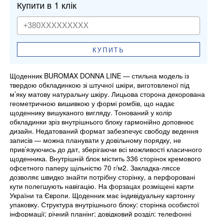
Купити в 1 клік
КУПИТЬ
Щоденник BUROMAX DONNA LINE — стильна модель із
твердою обкладинкою зі штучної шкіри, виготовленої під
м’яку матову натуральну шкіру. Лицьова сторона декорована
геометричною вишивкою у формі ромбів, що надає
щоденнику вишуканого вигляду. Тонований у колір
обкладинки зріз внутрішнього блоку гармонійно доповнює
дизайн. Недатований формат забезпечує свободу ведення
записів — можна планувати у довільному порядку, не
прив’язуючись до дат, зберігаючи всі можливості класичного
щоденника. Внутрішній блок містить 336 сторінок кремового
офсетного паперу щільністю 70 г/м2. Закладка-ляссе
дозволяє швидко знайти потрібну сторінку, а перфоровані
кути полегшують навігацію. На форзацах розміщені карти
України та Європи. Щоденник має індивідуальну картонну
упаковку. Структура внутрішнього блоку: сторінка особистої
інформації; річний планінг; довідковий розділ: телефонні