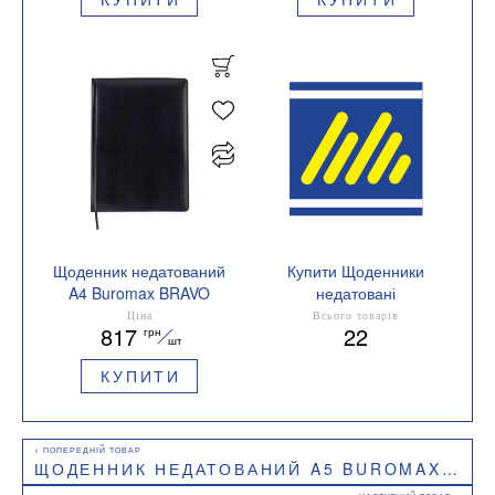
Щоденник недатований
Купити Щоденники
A4 Buromax BRAVO
недатовані
BM.20970
Колір блоку кремовий
Ціна
Всього товарів
817
22
грн
шт
КУПИТИ
ЩОДЕННИК НЕДАТОВАНИЙ A5 BUROMAX COMBI BM.20500-09