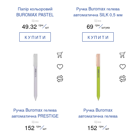
Папір кольоровий
Ручка Buromax гелева
BUROMAX PASTEL
автоматична SILK 0,5 мм
EUROMAX 20 арк А4 80 г/
сині чорнила BM.83100
Ціна
Ціна
49.32
69
грн
грн
мс BM.2721220E-08
шт
штука
КУПИТИ
КУПИТИ
Ручка Buromax гелева
Ручка Buromax
автоматична PRESTIGE
автоматична гелева
SILVER 0,5 мм сині
PRESTIGE GOLD 0,5 мм
Ціна
Ціна
152
152
грн
грн
чорнила BM.83102
сині чорнила BM.83101
шт
шт