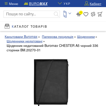
Меню
BURO
MAX
Кабінет
УКР
1
КАТАЛОГ ТОВАРІВ
Канцтовари Buromax
Паперова продукція
Щоденники
Щоденники недатовані
Щоденник недатований Buromax CHESTER A5 чорний 336
сторінки BM.20270-01