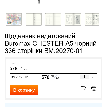
Щоденник недатований
Buromax CHESTER A5 чорний
336 сторінки BM.20270-01
Ціна
578
грн
шт
578
грн
-
+
BM.20270-01
шт
В корзину