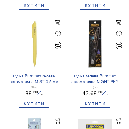
КУПИТИ
КУПИТИ
Ручка Buromax гелева
Ручка гелева Buromax
автоматична MIST 0,5 мм
автоматична NIGHT SKY
сині чорнила BM.83103
ZODIAC 0.5 мм
Ціна
Ціна
88
43.68
грн
грн
ароматизований грип синє
шт
шт
чорнило BM.8379-01
КУПИТИ
КУПИТИ