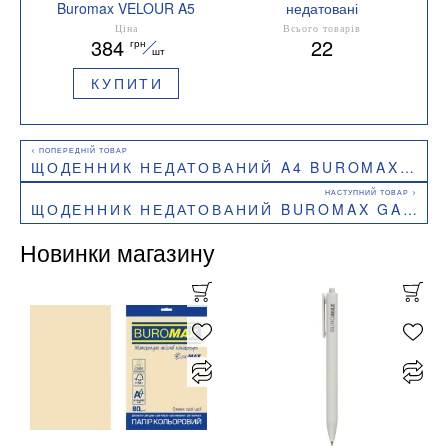
Buromax VELOUR A5
недатовані
336 сторінок BM.20770-
Колір блоку кремовий
Ціна
Всього товарів
384
22
грн
10
шт
КУПИТИ
ЩОДЕННИК НЕДАТОВАНИЙ A4 BUROMAX BRAVO BM.20970
ЩОДЕННИК НЕДАТОВАНИЙ BUROMAX GALAXY A5 СИНІЙ 336 СТОРІНКИ BM.20240-02
Новинки магазину