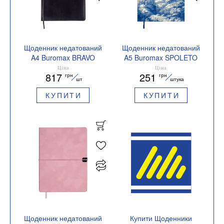
Щоденник недатований
Щоденник недатований
A4 Buromax BRAVO
A5 Buromax SPOLETO
BM.20970
BM.20290
Ціна
Ціна
817
251
грн
грн
шт
штука
КУПИТИ
КУПИТИ
Щоденник недатований
Купити Щоденники