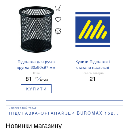
Підставка для ручок
Купити Підставки і
кругла 80х80х97 мм
стакани настільні
металева Buromax
Матеріал метал
Ціна
Всього товарів
81
21
грн
BM.6202
штука
КУПИТИ
ПІДСТАВКА-ОРГАНАЙЗЕР BUROMAX 152X102X103 ММ МЕТАЛЕВА BM.6245-24
Новинки магазину