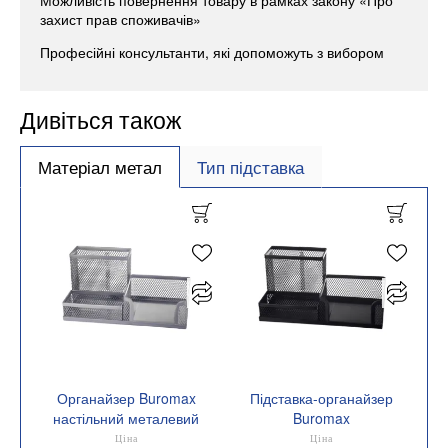
Можливість повернення товару в рамках закону «Про
захист прав споживачів»
Професійні консультанти, які допоможуть з вибором
Дивіться також
Матеріал метал
Тип підставка
Органайзер Buromax
Підставка-органайзер
настільний металевий
Buromax
срібний BM.6247-24
200x100x100мм
Ціна
Ціна