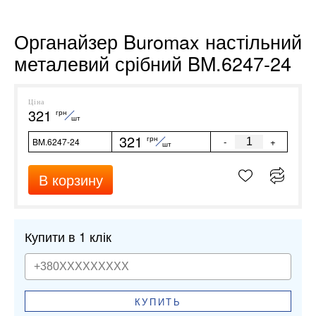
Органайзер Buromax настільний
металевий срібний BM.6247-24
Ціна
321
грн
шт
321
грн
-
+
BM.6247-24
шт
В корзину
Купити в 1 клік
КУПИТЬ