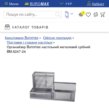
Меню
BURO
MAX
Кабінет
УКР
1
КАТАЛОГ ТОВАРІВ
Канцтовари Buromax
Офісне приладдя
Підставки і стакани настільні
Органайзер Buromax настільний металевий срібний
BM.6247-24