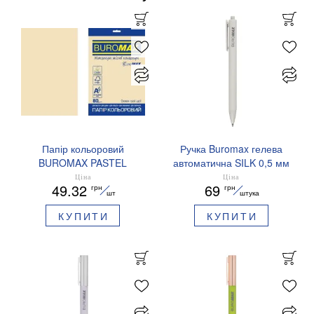
Папір кольоровий
Ручка Buromax гелева
BUROMAX PASTEL
автоматична SILK 0,5 мм
EUROMAX 20 арк А4 80 г/
сині чорнила BM.83100
Ціна
Ціна
49.32
69
грн
грн
мс BM.2721220E-08
шт
штука
КУПИТИ
КУПИТИ