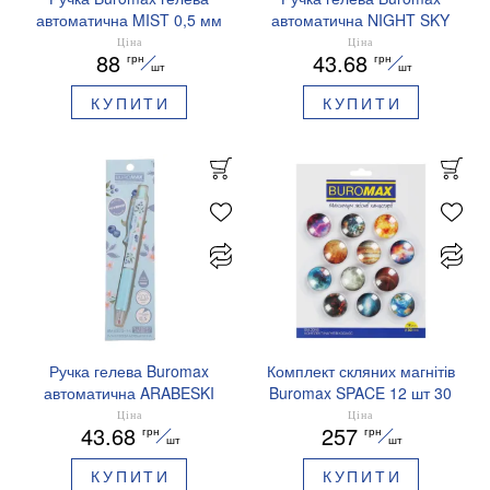
автоматична MIST 0,5 мм
автоматична NIGHT SKY
сині чорнила BM.83103
ZODIAC 0.5 мм
Ціна
Ціна
88
43.68
грн
грн
ароматизований грип синє
шт
шт
чорнило BM.8379-01
КУПИТИ
КУПИТИ
Ручка гелева Buromax
Комплект скляних магнітів
автоматична ARABESKI
Buromax SPACE 12 шт 30
0.5 мм ароматизований
мм BM.0048
Ціна
Ціна
43.68
257
грн
грн
грип синє чорнило в
шт
шт
блістері BM.8379-02
КУПИТИ
КУПИТИ