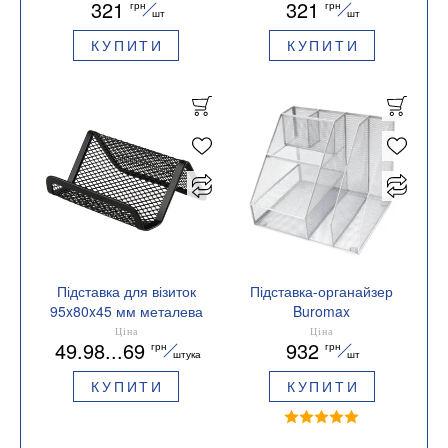
321
321
грн
грн
металевий чорний
шт
шт
BM.6247-01
КУПИТИ
КУПИТИ
Підставка для візиток
Підставка-органайзер
95x80x45 мм металева
Buromax
Buromax BM.6225
310x255x255мм
Ціна
Ціна
49.98...69
932
грн
грн
металева срібна
штука
шт
BM.6244-24
КУПИТИ
КУПИТИ