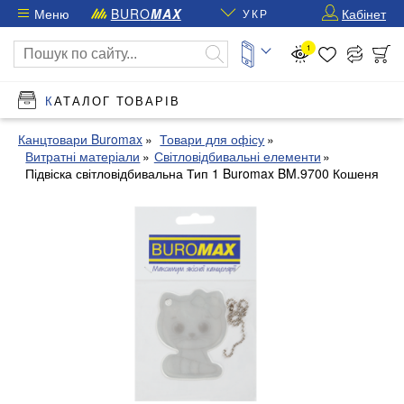
Меню
BURO
MAX
Кабінет
УКР
1
КАТАЛОГ ТОВАРІВ
Канцтовари Buromax
Товари для офісу
Витратні матеріали
Світловідбивальні елементи
Підвіска світловідбивальна Тип 1 Buromax BM.9700 Кошеня