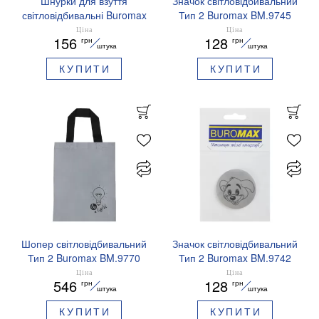
Шнурки для взуття
Значок світловідбивальний
світловідбивальні Buromax
Тип 2 Buromax BM.9745
BM.9790-02 сині
Україна понад усе
Ціна
Ціна
156
128
грн
грн
штука
штука
КУПИТИ
КУПИТИ
Шопер світловідбивальний
Значок світловідбивальний
Тип 2 Buromax BM.9770
Тип 2 Buromax BM.9742
Цуцик
Ціна
Ціна
546
128
грн
грн
штука
штука
КУПИТИ
КУПИТИ