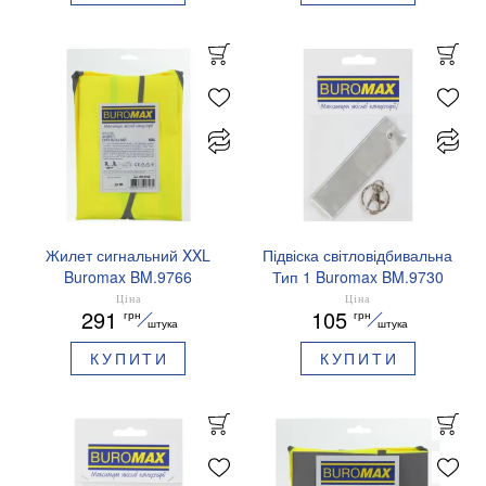
Жилет сигнальний XXL
Підвіска світловідбивальна
Buromax BM.9766
Тип 1 Buromax BM.9730
сіро-синя
Ціна
Ціна
291
105
грн
грн
штука
штука
КУПИТИ
КУПИТИ