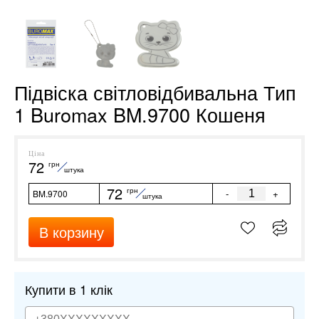
Підвіска світловідбивальна Тип
1 Buromax BM.9700 Кошеня
Ціна
72
грн
штука
72
грн
-
+
BM.9700
штука
В корзину
Купити в 1 клік