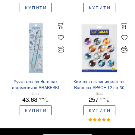
чорнило BM.8379-01
КУПИТИ
КУПИТИ
Ручка гелева Buromax
Комплект скляних магнітів
автоматична ARABESKI
Buromax SPACE 12 шт 30
0.5 мм ароматизований
мм BM.0048
Ціна
Ціна
43.68
257
грн
грн
грип синє чорнило в
шт
шт
блістері BM.8379-02
КУПИТИ
КУПИТИ