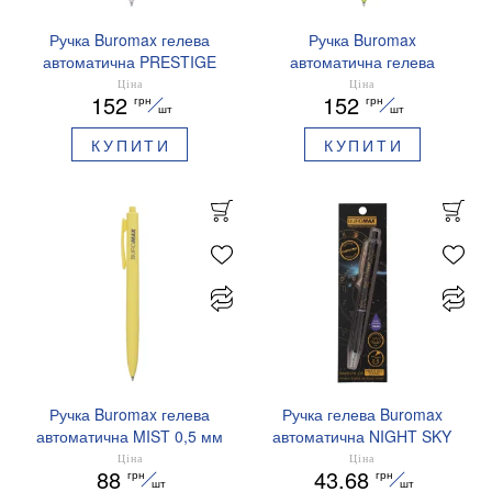
Ручка Buromax гелева
Ручка Buromax
автоматична PRESTIGE
автоматична гелева
SILVER 0,5 мм сині
PRESTIGE GOLD 0,5 мм
Ціна
Ціна
152
152
грн
грн
чорнила BM.83102
сині чорнила BM.83101
шт
шт
КУПИТИ
КУПИТИ
Ручка Buromax гелева
Ручка гелева Buromax
автоматична MIST 0,5 мм
автоматична NIGHT SKY
сині чорнила BM.83103
ZODIAC 0.5 мм
Ціна
Ціна
88
43.68
грн
грн
ароматизований грип синє
шт
шт