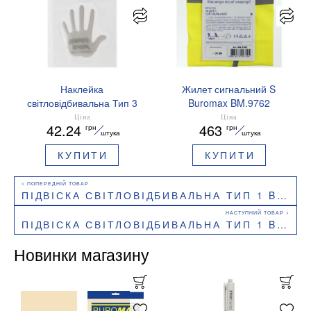
Наклейка
Жилет сигнальний S
світловідбивальна Тип 3
Buromax BM.9762
Buromax BM.9723 Доброго
Ціна
Ціна
42.24
463
грн
грн
вечора ми з України
штука
штука
КУПИТИ
КУПИТИ
ПІДВІСКА СВІТЛОВІДБИВАЛЬНА ТИП 1 BUROMAX BM.9702 БУДИНОЧОК
ПІДВІСКА СВІТЛОВІДБИВАЛЬНА ТИП 1 BUROMAX BM.9703 ЛІТАЧОК
Новинки магазину