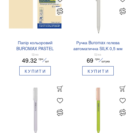
Папір кольоровий
Ручка Buromax гелева
BUROMAX PASTEL
автоматична SILK 0,5 мм
EUROMAX 20 арк А4 80 г/
сині чорнила BM.83100
Ціна
Ціна
49.32
69
грн
грн
мс BM.2721220E-08
шт
штука
КУПИТИ
КУПИТИ