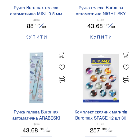
Ручка Buromax гелева
Ручка гелева Buromax
автоматична MIST 0,5 мм
автоматична NIGHT SKY
сині чорнила BM.83103
ZODIAC 0.5 мм
Ціна
Ціна
88
43.68
грн
грн
ароматизований грип синє
шт
шт
чорнило BM.8379-01
КУПИТИ
КУПИТИ
Ручка гелева Buromax
Комплект скляних магнітів
автоматична ARABESKI
Buromax SPACE 12 шт 30
0.5 мм ароматизований
мм BM.0048
Ціна
Ціна
43.68
257
грн
грн
грип синє чорнило в
шт
шт
блістері BM.8379-02