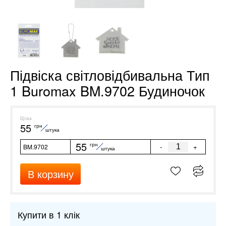
Підвіска світловідбивальна Тип
1 Buromax BM.9702 Будиночок
Ціна
55
грн
штука
55
грн
-
+
BM.9702
штука
В корзину
Купити в 1 клік