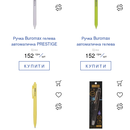
Ручка Buromax гелева
Ручка Buromax
автоматична PRESTIGE
автоматична гелева
SILVER 0,5 мм сині
PRESTIGE GOLD 0,5 мм
Ціна
Ціна
152
152
грн
грн
чорнила BM.83102
сині чорнила BM.83101
шт
шт
КУПИТИ
КУПИТИ