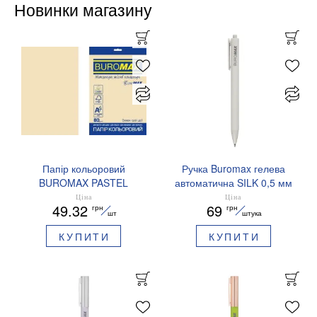
Новинки магазину
Папір кольоровий
Ручка Buromax гелева
BUROMAX PASTEL
автоматична SILK 0,5 мм
EUROMAX 20 арк А4 80 г/
сині чорнила BM.83100
Ціна
Ціна
49.32
69
грн
грн
мс BM.2721220E-08
шт
штука
КУПИТИ
КУПИТИ