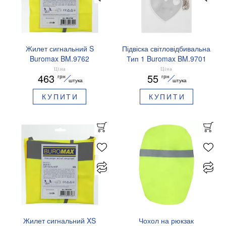
Жилет сигнальний S
Підвіска світловідбивальна
Buromax BM.9762
Тип 1 Buromax BM.9701
Серце
Ціна
Ціна
463
55
грн
грн
штука
штука
КУПИТИ
КУПИТИ
Жилет сигнальний XS
Чохол на рюкзак