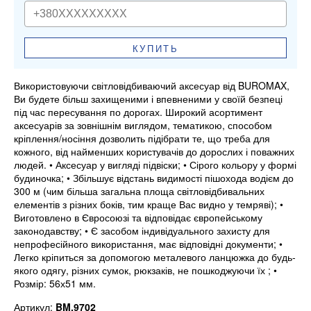
КУПИТЬ
Використовуючи світловідбиваючий аксесуар від BUROMAX,
Ви будете більш захищеними і впевненими у своїй безпеці
під час пересування по дорогах. Широкий асортимент
аксесуарів за зовнішнім виглядом, тематикою, способом
кріплення/носіння дозволить підібрати те, що треба для
кожного, від найменших користувачів до дорослих і поважних
людей. • Аксесуар у вигляді підвіски; • Сірого кольору у формі
будиночка; • Збільшує відстань видимості пішохода водієм до
300 м (чим більша загальна площа світловідбивальних
елементів з різних боків, тим краще Вас видно у темряві); •
Виготовлено в Євросоюзі та відповідає європейському
законодавству; • Є засобом індивідуального захисту для
непрофесійного використання, має відповідні документи; •
Легко кріпиться за допомогою металевого ланцюжка до будь-
якого одягу, різних сумок, рюкзаків, не пошкоджуючи їх ; •
Розмір: 56х51 мм.
Артикул:
BM.9702