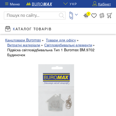
Меню
BURO
MAX
Кабінет
УКР
1
КАТАЛОГ ТОВАРІВ
Канцтовари Buromax
Товари для офісу
Витратні матеріали
Світловідбивальні елементи
Підвіска світловідбивальна Тип 1 Buromax BM.9702
Будиночок