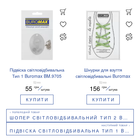
Підвіска світловідбивальна
Шнурки для взуття
Тип 1 Buromax BM.9705
світловідбивальні Buromax
Овал
BM.9790-04 зелені
Ціна
Ціна
55
156
грн
грн
штука
штука
КУПИТИ
КУПИТИ
ШОПЕР СВІТЛОВІДБИВАЛЬНИЙ ТИП 2 BUROMAX BM.9770
ПІДВІСКА СВІТЛОВІДБИВАЛЬНА ТИП 1 BUROMAX BM.9700 КОШЕНЯ