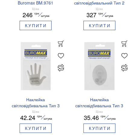
Buromax BM.9761
світловідбивальний Тип 2
Buromax BM.9780
Ціна
Ціна
246
327
грн
грн
штука
штука
КУПИТИ
КУПИТИ
Наклейка
Наклейка
світловідбивальна Тип 3
світловідбивальна Тип 3
Buromax BM.9723 Доброго
Buromax BM.9720 Овал
Ціна
Ціна
42.24
35.46
грн
грн
вечора ми з України
штука
штука
КУПИТИ
КУПИТИ