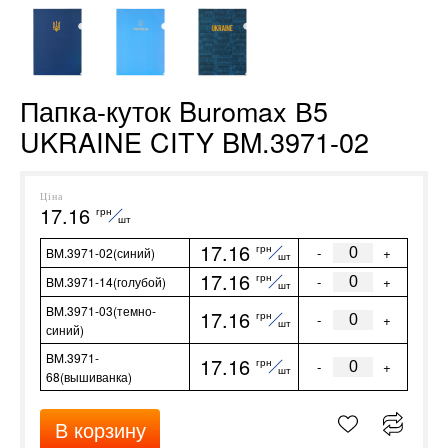
Папка-куток Buromax В5
UKRAINE CITY BM.3971-02
Ціна
17.16
грн
шт
17.16
грн
-
+
BM.3971-02(синий)
шт
17.16
грн
-
+
BM.3971-14(голубой)
шт
BM.3971-03(темно-
17.16
грн
-
+
шт
синий)
BM.3971-
17.16
грн
-
+
шт
68(вышиванка)
В корзину