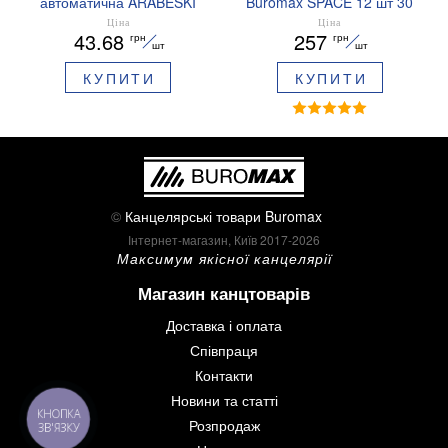
автоматична ARABESKI
Buromax SPACE 12 шт 30
0.5 мм ароматизований
мм BM.0048
Ціна
Ціна
43.68
257
грн
грн
грип синє чорнило в
шт
шт
блістері BM.8379-02
КУПИТИ
КУПИТИ
©
Канцелярські товари Buromax
Інтернет-магазин, Київ 2017-2026
Максимум якісної канцелярії
Магазин канцтоварів
Доставка і оплата
Співпраця
Контакти
Новини та статті
КНОПКА
Розпродаж
ЗВ'ЯЗКУ