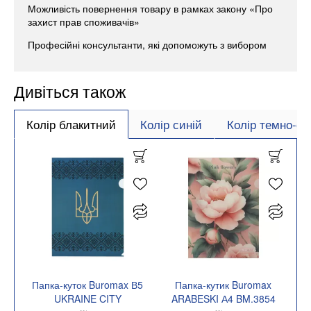
Можливість повернення товару в рамках закону «Про
захист прав споживачів»
Професійні консультанти, які допоможуть з вибором
Дивіться також
Колір блакитний
Колір синій
Колір темно-си
Папка-куток Buromax В5
Папка-кутик Buromax
UKRAINE CITY
ARABESKI А4 BM.3854