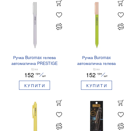
Ручка Buromax гелева
Ручка Buromax
автоматична PRESTIGE
автоматична гелева
SILVER 0,5 мм сині
PRESTIGE GOLD 0,5 мм
Ціна
Ціна
152
152
грн
грн
чорнила BM.83102
сині чорнила BM.83101
шт
шт
КУПИТИ
КУПИТИ