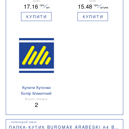
BM.3971-02
Ціна
Ціна
17.16
15.48
грн
грн
шт
штука
КУПИТИ
КУПИТИ
Купити Куточки
Колір блакитний
Всього товарів
2
ПАПКА-КУТИК BUROMAX ARABESKI А4 BM.3854