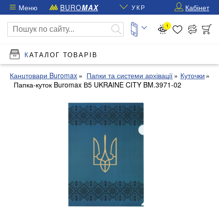
Меню
BURO
MAX
Кабінет
УКР
1
КАТАЛОГ ТОВАРІВ
Канцтовари Buromax
Папки та системи архівації
Куточки
Папка-куток Buromax В5 UKRAINE CITY BM.3971-02