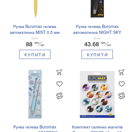
Ручка Buromax гелева
Ручка гелева Buromax
автоматична MIST 0,5 мм
автоматична NIGHT SKY
сині чорнила BM.83103
ZODIAC 0.5 мм
Ціна
Ціна
88
43.68
грн
грн
ароматизований грип синє
шт
шт
чорнило BM.8379-01
КУПИТИ
КУПИТИ
Ручка гелева Buromax
Комплект скляних магнітів