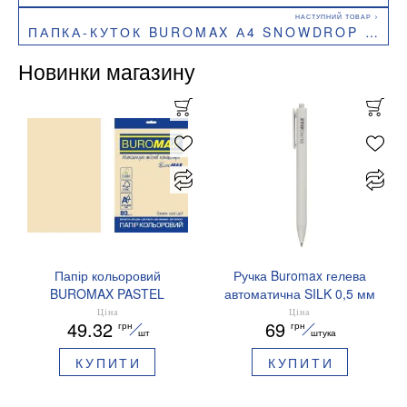
ПАПКА-КУТОК BUROMAX А4 SNOWDROP ARABESKI НАПІВПРОЗОРА BM.3854-07
Новинки магазину
Папір кольоровий
Ручка Buromax гелева
BUROMAX PASTEL
автоматична SILK 0,5 мм
EUROMAX 20 арк А4 80 г/
сині чорнила BM.83100
Ціна
Ціна
49.32
69
грн
грн
мс BM.2721220E-08
шт
штука
КУПИТИ
КУПИТИ