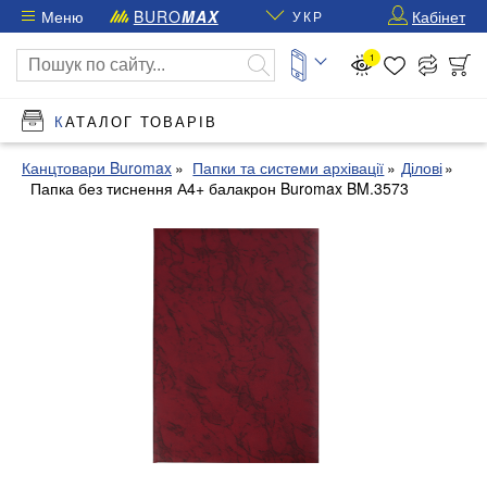
Меню
BURO
MAX
Кабінет
УКР
1
КАТАЛОГ ТОВАРІВ
Канцтовари Buromax
Папки та системи архівації
Ділові
Папка без тиснення А4+ балакрон Buromax BM.3573