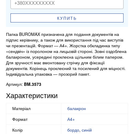
КУПИТЬ
Папка BUROMAX призначена для подання документів на
підпис керівнику, а також для використання під час виступів
чи презентацій. Формат — А4+. Жорстка обкладинка типу
«сендвіч» із поролоном на лицьовій стороні. Зовні оздоблена
балакроном, усередині проклеєна щільним білим папером.
Для зручності має вмонтовану стрічку для фіксації
документів. Корінець проклеєний та посилений для міцності.
Індивідуальна упаковка — прозорий пакет.
Артикул:
BM.3573
Характеристики
Матеріал
балакрон
Формат
А4+
Колір
бордо
,
синій