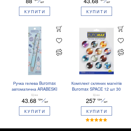
88
43.68
ароматизований грип синє
шт
шт
чорнило BM.8379-01
КУПИТИ
КУПИТИ
Ручка гелева Buromax
Комплект скляних магнітів
автоматична ARABESKI
Buromax SPACE 12 шт 30
0.5 мм ароматизований
мм BM.0048
Ціна
Ціна
43.68
257
грн
грн
грип синє чорнило в
шт
шт
блістері BM.8379-02
КУПИТИ
КУПИТИ