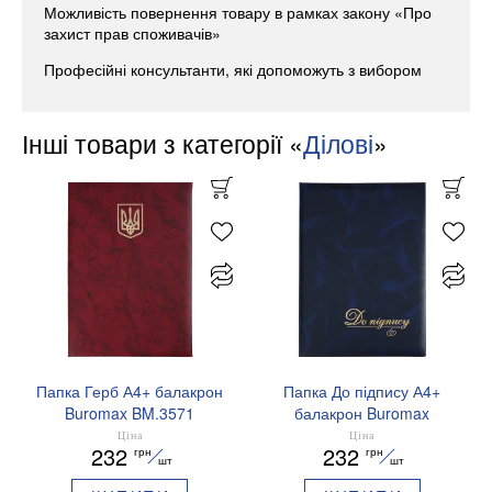
Можливість повернення товару в рамках закону «Про
захист прав споживачів»
Професійні консультанти, які допоможуть з вибором
Інші товари з категорії «
Ділові
»
Папка Герб А4+ балакрон
Папка До підпису А4+
Buromax BM.3571
балакрон Buromax
BM.3572
Ціна
Ціна
232
232
грн
грн
шт
шт