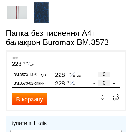
Папка без тиснення А4+
балакрон Buromax BM.3573
Ціна
228
грн
шт
228
грн
-
+
BM.3573-13(бордо)
штука
228
грн
-
+
BM.3573-02(синий)
шт
В корзину
Купити в 1 клік