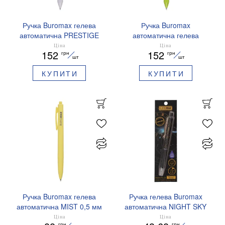
Ручка Buromax гелева
Ручка Buromax
автоматична PRESTIGE
автоматична гелева
SILVER 0,5 мм сині
PRESTIGE GOLD 0,5 мм
Ціна
Ціна
152
152
грн
грн
чорнила BM.83102
сині чорнила BM.83101
шт
шт
КУПИТИ
КУПИТИ
Ручка Buromax гелева
Ручка гелева Buromax
автоматична MIST 0,5 мм
автоматична NIGHT SKY
сині чорнила BM.83103
ZODIAC 0.5 мм
Ціна
Ціна
грн
грн