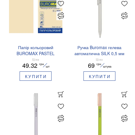
Папір кольоровий
Ручка Buromax гелева
BUROMAX PASTEL
автоматична SILK 0,5 мм
EUROMAX 20 арк А4 80 г/
сині чорнила BM.83100
Ціна
Ціна
49.32
69
грн
грн
мс BM.2721220E-08
шт
штука
КУПИТИ
КУПИТИ