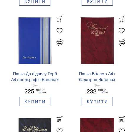
КУПИТИ
КУПИТИ
Папка До підпису Герб
Папка Вітаємо А4+
А4+ поліграфія Buromax
балакрон Buromax
BM.3570
BM.3574
Ціна
Ціна
225
232
грн
грн
шт
шт
КУПИТИ
КУПИТИ