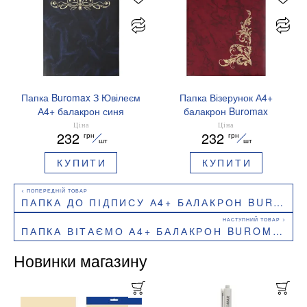
Папка Buromax З Ювілеєм
Папка Візерунок А4+
А4+ балакрон синя
балакрон Buromax
BM.3576-02
BM.3575
Ціна
Ціна
232
232
грн
грн
шт
шт
КУПИТИ
КУПИТИ
ПАПКА ДО ПІДПИСУ А4+ БАЛАКРОН BUROMAX BM.3572
ПАПКА ВІТАЄМО А4+ БАЛАКРОН BUROMAX BM.3574
Новинки магазину