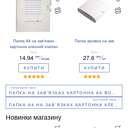
Папка А4 на зав'язках
Папка архівна на зав
картонна клеєний клапан
Buromax BM.3359
Ціна
Ціна
14.94
27.6
грн
грн
штука
шт
КУПИТИ
КУПИТИ
ПАПКА НА ЗАВ'ЯЗКАХ КАРТОННА А4 BUROMAX BM.3356
ПАПКА А4 НА ЗАВ'ЯЗКАХ КАРТОННА КЛЕЄНИЙ КЛАПАН BUROMAX BM.3359
Новинки магазину