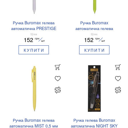
Ручка Buromax гелева
Ручка Buromax
автоматична PRESTIGE
автоматична гелева
SILVER 0,5 мм сині
PRESTIGE GOLD 0,5 мм
Ціна
Ціна
152
152
грн
грн
чорнила BM.83102
сині чорнила BM.83101
шт
шт
КУПИТИ
КУПИТИ
Ручка Buromax гелева
Ручка гелева Buromax
автоматична MIST 0,5 мм
автоматична NIGHT SKY