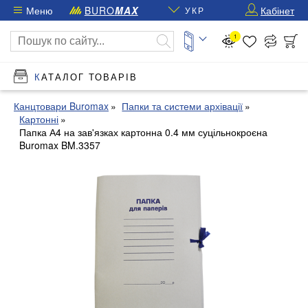
Меню
BURO
MAX
Кабінет
УКР
1
КАТАЛОГ ТОВАРІВ
Канцтовари Buromax
Папки та системи архівації
Картонні
Папка А4 на зав'язках картонна 0.4 мм суцільнокроєна
Buromax BM.3357