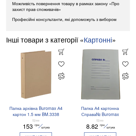
Можливість повернення товару в рамках закону «Про
захист прав споживачів»
Професійні консультанти, які допоможуть з вибором
Інші товари з категорії «
Картонні
»
Папка архівна Buromax А4
Папка А4 картонна
картон 1.5 мм BM.3338
Справа№ Buromax
BM.3335
Ціна
Ціна
153
8.82
грн
грн
штука
штука