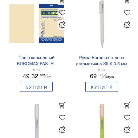
Папір кольоровий
Ручка Buromax гелева
BUROMAX PASTEL
автоматична SILK 0,5 мм
EUROMAX 20 арк А4 80 г/
сині чорнила BM.83100
Ціна
Ціна
49.32
69
грн
грн
мс BM.2721220E-08
шт
штука
КУПИТИ
КУПИТИ