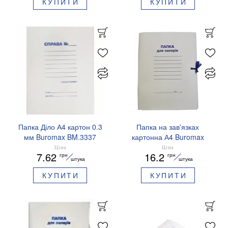
КУПИТИ
КУПИТИ
Папка Діло А4 картон 0.3
Папка на зав'язках
мм Buromax BM.3337
картонна А4 Buromax
BM.3356
Ціна
Ціна
7.62
16.2
грн
грн
штука
штука
КУПИТИ
КУПИТИ