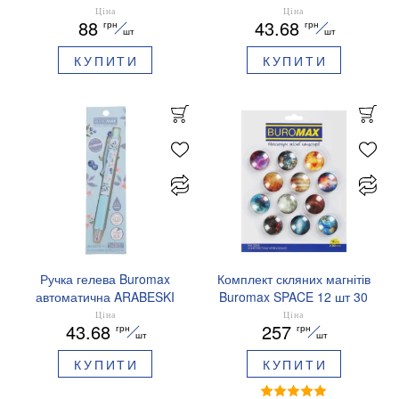
сині чорнила BM.83103
ZODIAC 0.5 мм
Ціна
Ціна
88
43.68
грн
грн
ароматизований грип синє
шт
шт
чорнило BM.8379-01
КУПИТИ
КУПИТИ
Ручка гелева Buromax
Комплект скляних магнітів
автоматична ARABESKI
Buromax SPACE 12 шт 30
0.5 мм ароматизований
мм BM.0048
Ціна
Ціна
43.68
257
грн
грн
грип синє чорнило в
шт
шт
блістері BM.8379-02
КУПИТИ
КУПИТИ