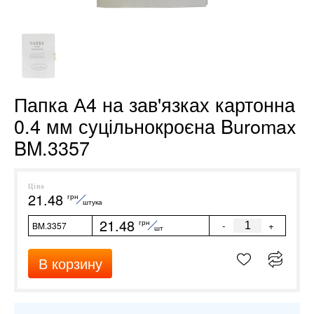
Папка А4 на зав'язках картонна
0.4 мм суцільнокроєна Buromax
BM.3357
Ціна
21.48
грн
штука
21.48
грн
-
+
BM.3357
шт
В корзину