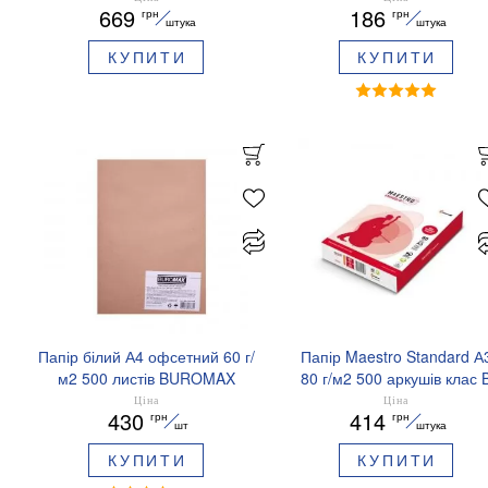
669
186
грн
грн
A4.80.Maestro.Standart.plu
штука
штука
КУПИТИ
КУПИТИ
Папір білий А4 офсетний 60 г/
Папір Maestro Standard А
м2 500 листів BUROMAX
80 г/м2 500 аркушів клас 
BM.27241500
Словаччина
Ціна
Ціна
430
414
грн
грн
A3.80.Maestro.Standart
шт
штука
КУПИТИ
КУПИТИ