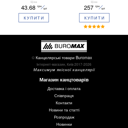
0.5 мм ароматизований
мм BM.0048
Ціна
Ціна
43.68
257
грн
грн
грип синє чорнило в
шт
шт
блістері BM.8379-02
КУПИТИ
КУПИТИ
©
Канцелярські товари Buromax
Інтернет-магазин, Київ 2017-2026
Максимум якісної канцелярії
Магазин канцтоварів
Доставка і оплата
Співпраця
Контакти
Новини та статті
Розпродаж
Новинки