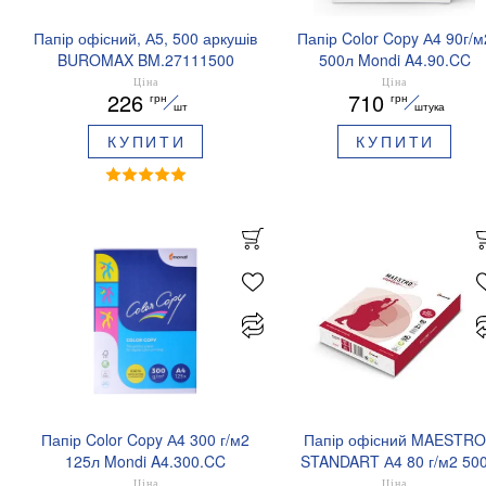
Папір офісний, А5, 500 аркушів
Папір Color Copy А4 90г/м
BUROMAX BM.27111500
500л Mondi A4.90.CC
Ціна
Ціна
226
710
грн
грн
шт
штука
КУПИТИ
КУПИТИ
Папір Color Copy А4 300 г/м2
Папір офісний MAESTRO
125л Mondi A4.300.CC
STANDART А4 80 г/м2 50
аркушів клас B
Ціна
Ціна