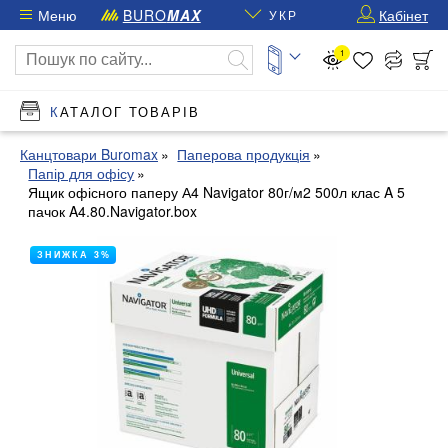
Меню
BURO
MAX
Кабінет
УКР
1
КАТАЛОГ ТОВАРІВ
Канцтовари Buromax
Паперова продукція
Папір для офісу
Ящик офісного паперу А4 Navigator 80г/м2 500л клас A 5
пачок A4.80.Navigator.box
ЗНИЖКА 3%