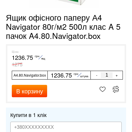
Ящик офісного паперу А4
Navigator 80г/м2 500л клас A 5
пачок A4.80.Navigator.box
Ціна
1236.75
грн
ящ
1275
1236.75
грн
-
+
A4.80.Navigator.box
штука
В корзину
Купити в 1 клік