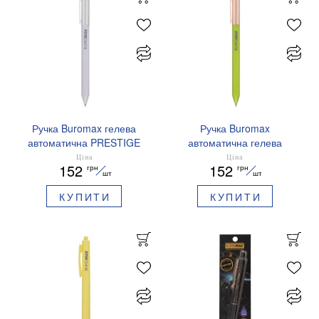
Ручка Buromax гелева
Ручка Buromax
автоматична PRESTIGE
автоматична гелева
SILVER 0,5 мм сині
PRESTIGE GOLD 0,5 мм
Ціна
Ціна
152
152
грн
грн
чорнила BM.83102
сині чорнила BM.83101
шт
шт
КУПИТИ
КУПИТИ