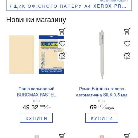
ЯЩИК ОФІСНОГО ПАПЕРУ А4 XEROX PREMIER 80Г/М2 500Л КЛАС А 5 ПАЧОК A4.80.XEROX.PREMIER.BOX
Новинки магазину
Папір кольоровий
Ручка Buromax гелева
BUROMAX PASTEL
автоматична SILK 0,5 мм
EUROMAX 20 арк А4 80 г/
сині чорнила BM.83100
Ціна
Ціна
49.32
69
грн
грн
мс BM.2721220E-08
шт
штука
КУПИТИ
КУПИТИ