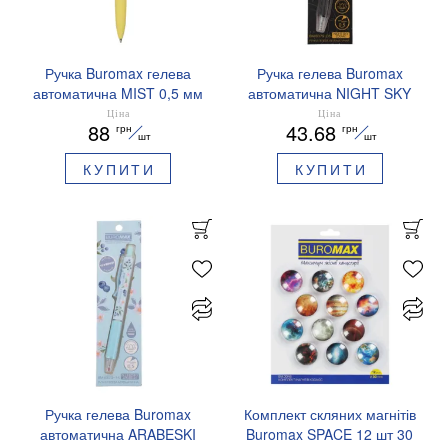
Ручка Buromax гелева
Ручка гелева Buromax
автоматична MIST 0,5 мм
автоматична NIGHT SKY
сині чорнила BM.83103
ZODIAC 0.5 мм
Ціна
Ціна
88
43.68
грн
грн
ароматизований грип синє
шт
шт
чорнило BM.8379-01
КУПИТИ
КУПИТИ
Ручка гелева Buromax
Комплект скляних магнітів
автоматична ARABESKI
Buromax SPACE 12 шт 30