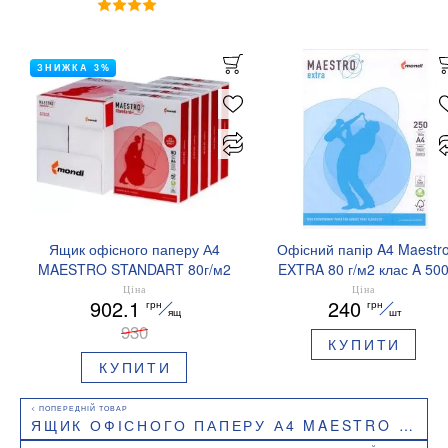
ЗНИЖКА 3%
Ящик офісного паперу А4
Офісний папір A4 Maestr
MAESTRO STANDART 80г/м2
EXTRA 80 г/м2 клас A 50
500л клас B 5 пачок
аркушів
Ціна
Ціна
902.1
240
грн
грн
A4.80.Maestro.Standart.plus.box
A4.80.Maestro.Extra
ящ
шт
930
КУПИТИ
КУПИТИ
ЯЩИК ОФІСНОГО ПАПЕРУ А4 MAESTRO STANDART 80Г/М2 500Л КЛАС B 5 ПАЧОК A4.80.MAESTRO.STANDART.PLUS.BOX