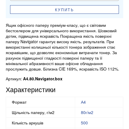
КУПИТЬ
Ящик офісного паперу преміум-класу, що є світовим
бестселером для універсального використання. Шовковий
дотик, підвищена яскравість Покращена якість поверхні
паперу Navigator гарантує високу якість. результатів. При
використанні колишньої кількості тонера зображення стає
яскравішим, що дозволяє економніше витрачати тонер. За
рахунок підвищеної гладкості поверхні паперу та її
мінімальної абразивності ваше офісне обладнання
прослужить довше. Білизна CIE 169%, яскравість ISO 112%.
Артикул:
A4.80.Navigator.box
Характеристики
Формат
А4
Щільність паперу, г/м2
80г/м2
Кількість аркушів
500