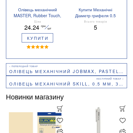
Олівець механічний
Купити Механічні
MASTER, Rubber Touch,
Діаметр грифеля 0.5
0.5 мм, чорний
мм
Ціна
Всього товарів
24.24
5
грн
BUROMAX BM.8692-01
шт
КУПИТИ
ОЛІВЕЦЬ МЕХАНІЧНИЙ JOBMAX, PASTEL, 0,5 ММ, BUROMAX BM.8654
ОЛІВЕЦЬ МЕХАНІЧНИЙ SKILL, 0.5 ММ, З ГРИПОМ, ЧОРНИЙ BUROMAX BM.8694-01
Новинки магазину