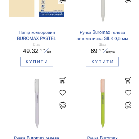
Папір кольоровий
Ручка Buromax гелева
BUROMAX PASTEL
автоматична SILK 0,5 мм
EUROMAX 20 арк А4 80 г/
сині чорнила BM.83100
Ціна
Ціна
49.32
69
грн
грн
мс BM.2721220E-08
шт
штука
КУПИТИ
КУПИТИ
Ручка Buromax гелева
Ручка Buromax