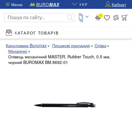
Меню
BURO
MAX
Кабінет
УКР
1
КАТАЛОГ ТОВАРІВ
Канцтовари Buromax
Письмові приладдя
Олівці
Механічні
Олівець механічний MASTER, Rubber Touch, 0.5 мм,
чорний BUROMAX BM.8692-01