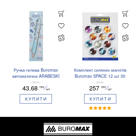
Ручка гелева Buromax
Комплект скляних магнітів
автоматична ARABESKI
Buromax SPACE 12 шт 30
0.5 мм ароматизований
мм BM.0048
Ціна
Ціна
43.68
257
грн
грн
грип синє чорнило в
шт
шт
блістері BM.8379-02
КУПИТИ
КУПИТИ