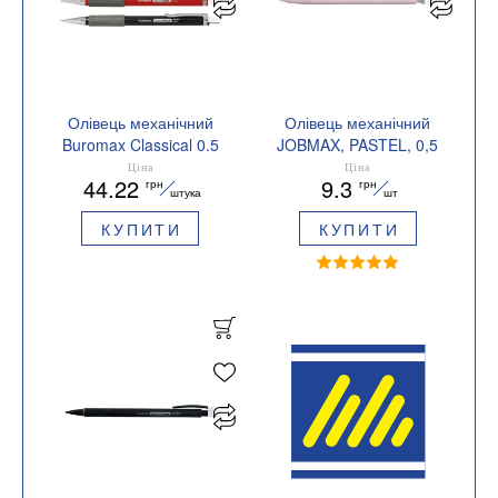
Олівець механічний
Олівець механічний
Buromax Classical 0.5
JOBMAX, PASTEL, 0,5
мм BM.8658
мм, BUROMAX BM.8654
Ціна
Ціна
44.22
9.3
грн
грн
штука
шт
КУПИТИ
КУПИТИ