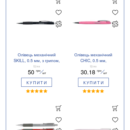
Олівець механічний
Олівець механічний
SKILL, 0.5 мм, з грипом,
CHIC, 0.5 мм,
чорний BUROMAX
тригранний, рожевий
Ціна
Ціна
50
30.18
грн
грн
BM.8694-01
BUROMAX BM.8693-10
шт
шт
КУПИТИ
КУПИТИ