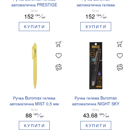
автоматична PRESTIGE
автоматична гелева
SILVER 0,5 мм сині
PRESTIGE GOLD 0,5 мм
Ціна
Ціна
152
152
грн
грн
чорнила BM.83102
сині чорнила BM.83101
шт
шт
КУПИТИ
КУПИТИ
Ручка Buromax гелева
Ручка гелева Buromax
автоматична MIST 0,5 мм
автоматична NIGHT SKY
сині чорнила BM.83103
ZODIAC 0.5 мм
Ціна
Ціна
88
43.68
грн
грн
ароматизований грип синє
шт
шт
чорнило BM.8379-01
КУПИТИ
КУПИТИ