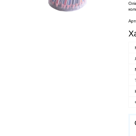
Олі
кол
Арт
Х