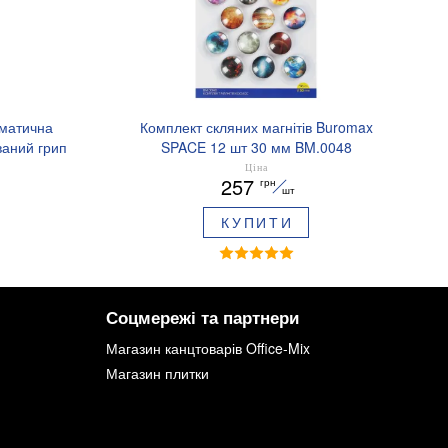
оматична
Комплект скляних магнітів Buromax
аний грип
SPACE 12 шт 30 мм BM.0048
.8379-02
Ціна
257
грн
шт
КУПИТИ
Соцмережі та партнери
Магазин канцтоварів Office-Mix
Магазин плитки