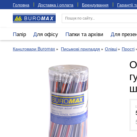
Головна
Доставка і оплата
Брендування
Гарантії 
BURO
MAX
Папір
Для офісу
Папки та архіви
Для презе
Канцтовари Buromax
Письмові приладдя
Олівці
Прості
О
г
ш