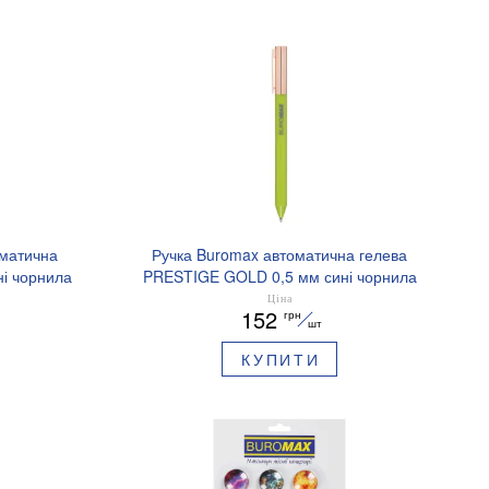
оматична
Ручка Buromax автоматична гелева
і чорнила
PRESTIGE GOLD 0,5 мм сині чорнила
BM.83101
Ціна
152
грн
шт
КУПИТИ