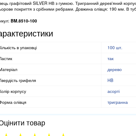
вець графітовий SILVER НВ з гумкою. Тригранний дерев'яний корпу
ьорове покриття з срібними ребрами. Довжина олівця: 190 мм. В туб
икул:
BM.8510-100
арактеристики
Кількість в упаковці
100 шт.
Ластик
так
Матеріал
дерево
Твердість грифеля
HB
Колір корпусу
асорті
Форма олівця
тригранна
Оцінити товар