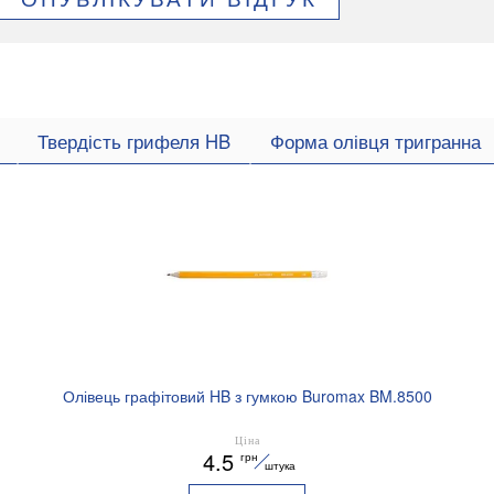
Твердість грифеля HB
Форма олівця тригранна
Олівець графітовий HB з гумкою Buromax BM.8500
Ціна
4.5
грн
штука