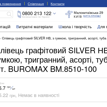
та повернення
Співпраця
Контакти
0800 213 122
Малокитаївська 29
КИЇВ
КАРТА ПРОЇЗДУ
Безкоштовно по Україні
нтацій
Витратні матеріали
Школа і творчість
Для
Олівець графітовий SILVER НВ, з гумкою, тригранний, асорті, т
лівець графітовий SILVER НВ
умкою, тригранний, асорті, ту
т. BUROMAX BM.8510-100
Ціна
5.7
грн
шт
5.22
, Немає в наявності
грн