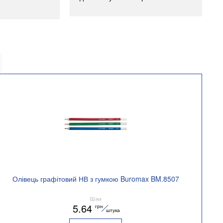
Олівець графітовий НВ з гумкою Buromax BM.8507
Ціна
5.64
грн
штука