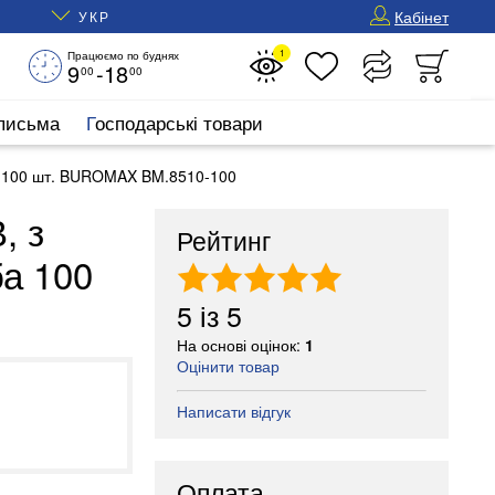
Кабінет
УКР
1
Працюємо по буднях
9
-18
00
00
 письма
Господарські товари
уба 100 шт. BUROMAX BM.8510-100
, з
Рейтинг
ба 100
5
із
5
На основі оцінок:
1
Оцінити товар
Написати відгук
Оплата