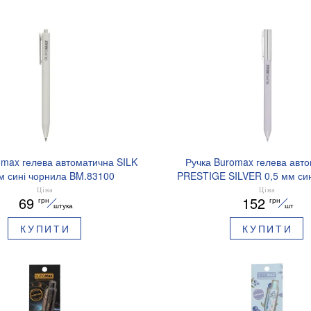
omax гелева автоматична SILK
Ручка Buromax гелева авт
м сині чорнила BM.83100
PRESTIGE SILVER 0,5 мм син
BM.83102
Ціна
Ціна
69
152
грн
грн
штука
шт
КУПИТИ
КУПИТИ