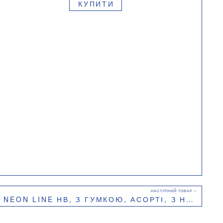
КУПИТИ
ГУМКОЮ, АСОРТІ, З НЕОНОВОЮ СМУГОЮ, БЛІСТЕР 4 ШТ., BUROMAX BM.8508-4