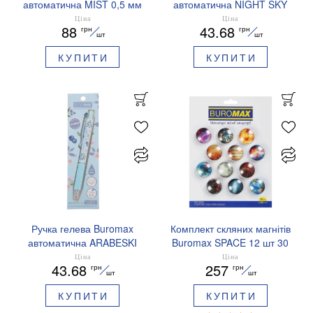
автоматична MIST 0,5 мм
автоматична NIGHT SKY
сині чорнила BM.83103
ZODIAC 0.5 мм
Ціна
Ціна
88
43.68
грн
грн
ароматизований грип синє
шт
шт
чорнило BM.8379-01
КУПИТИ
КУПИТИ
Ручка гелева Buromax
Комплект скляних магнітів
автоматична ARABESKI
Buromax SPACE 12 шт 30
0.5 мм ароматизований
мм BM.0048
Ціна
Ціна
43.68
257
грн
грн
грип синє чорнило в
шт
шт
блістері BM.8379-02
КУПИТИ
КУПИТИ