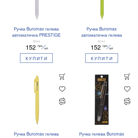
Ручка Buromax гелева
Ручка Buromax
автоматична PRESTIGE
автоматична гелева
SILVER 0,5 мм сині
PRESTIGE GOLD 0,5 мм
Ціна
Ціна
152
152
грн
грн
чорнила BM.83102
сині чорнила BM.83101
шт
шт
КУПИТИ
КУПИТИ
Ручка Buromax гелева
Ручка гелева Buromax