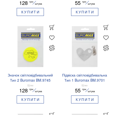
128
55
грн
грн
штука
штука
КУПИТИ
КУПИТИ
Значок світловідбивальний
Підвіска світловідбивальна
Тип 2 Buromax BM.9745
Тип 1 Buromax BM.9701
Україна понад усе
Серце
Ціна
Ціна
128
55
грн
грн
штука
штука
КУПИТИ
КУПИТИ