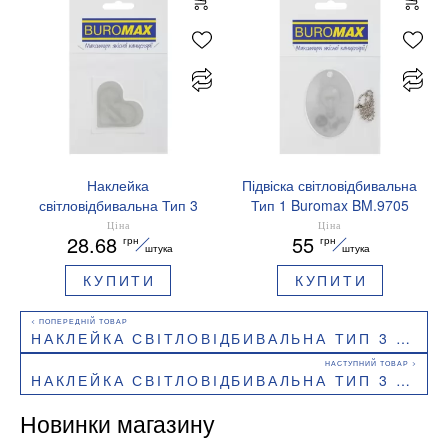
Наклейка
Підвіска світловідбивальна
світловідбивальна Тип 3
Тип 1 Buromax BM.9705
Buromax BM.9722 Серце
Овал
Ціна
Ціна
28.68
55
грн
грн
штука
штука
КУПИТИ
КУПИТИ
НАКЛЕЙКА СВІТЛОВІДБИВАЛЬНА ТИП 3 BUROMAX BM.9723 ДОБРОГО ВЕЧОРА МИ З УКРАЇНИ
НАКЛЕЙКА СВІТЛОВІДБИВАЛЬНА ТИП 3 BUROMAX BM.9722 СЕРЦЕ
Новинки магазину