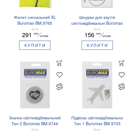
Жилет сигнальний XL
Шнурки для взуття
Buromax BM.9765
світловідбивальні Buromax
BM.9790-10 рожеві
Ціна
Ціна
291
156
грн
грн
штука
штука
КУПИТИ
КУПИТИ
Значок світловідбивальний
Підвіска світловідбивальна
Тип 2 Buromax BM.9744
Тип 1 Buromax BM.9703
Україна
Літачок
Ціна
Ціна