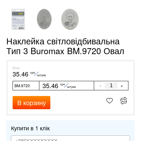
Наклейка світловідбивальна
Тип 3 Buromax BM.9720 Овал
Ціна
35.46
грн
штука
35.46
грн
-
+
BM.9720
штука
В корзину
Купити в 1 клік