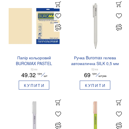
Папір кольоровий
Ручка Buromax гелева
BUROMAX PASTEL
автоматична SILK 0,5 мм
EUROMAX 20 арк А4 80 г/
сині чорнила BM.83100
Ціна
Ціна
49.32
69
грн
грн
мс BM.2721220E-08
шт
штука
КУПИТИ
КУПИТИ