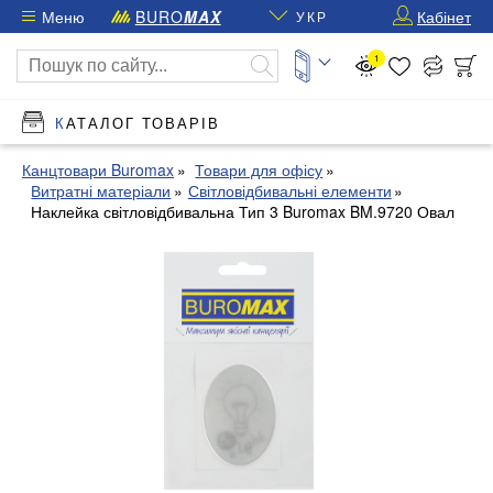
Меню
BURO
MAX
Кабінет
УКР
1
КАТАЛОГ ТОВАРІВ
Канцтовари Buromax
Товари для офісу
Витратні матеріали
Світловідбивальні елементи
Наклейка світловідбивальна Тип 3 Buromax BM.9720 Овал