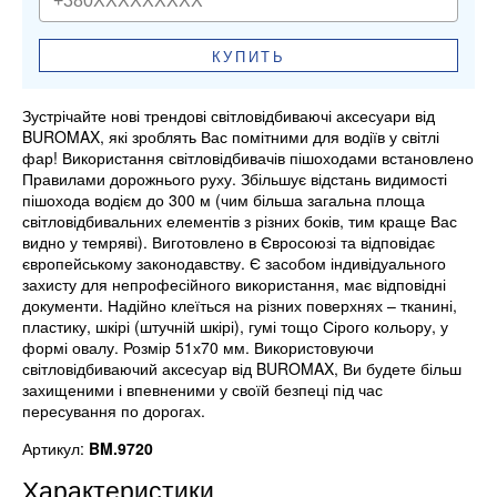
КУПИТЬ
Зустрічайте нові трендові світловідбиваючі аксесуари від
BUROMAX, які зроблять Вас помітними для водіїв у світлі
фар! Використання світловідбивачів пішоходами встановлено
Правилами дорожнього руху. Збільшує відстань видимості
пішохода водієм до 300 м (чим більша загальна площа
світловідбивальних елементів з різних боків, тим краще Вас
видно у темряві). Виготовлено в Євросоюзі та відповідає
європейському законодавству. Є засобом індивідуального
захисту для непрофесійного використання, має відповідні
документи. Надійно клеїться на різних поверхнях – тканині,
пластику, шкірі (штучній шкірі), гумі тощо Сірого кольору, у
формі овалу. Розмір 51х70 мм. Використовуючи
світловідбиваючий аксесуар від BUROMAX, Ви будете більш
захищеними і впевненими у своїй безпеці під час
пересування по дорогах.
Артикул:
BM.9720
Характеристики