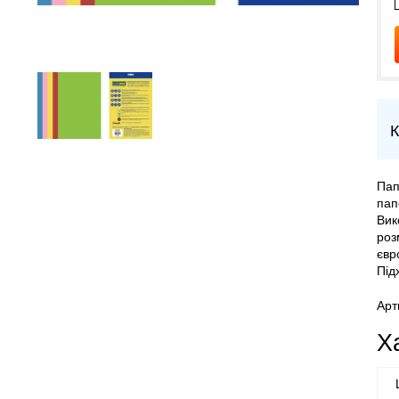
К
Пап
пап
Вик
роз
євр
Під
Арт
Х