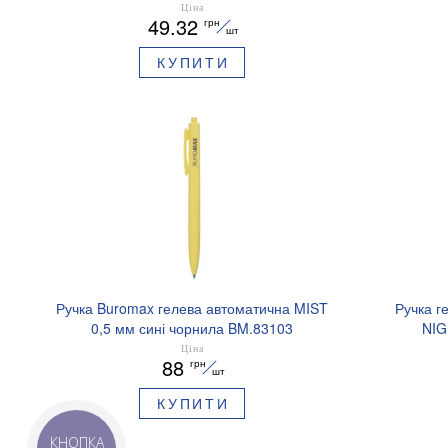
BM.2721220E-08
Ціна
49.32
грн
шт
КУПИТИ
Ручка Buromax гелева автоматична MIST
Ручка г
0,5 мм сині чорнила BM.83103
NIG
аромати
Ціна
88
грн
шт
КУПИТИ
КНОПКА