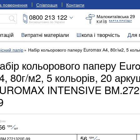
та повернення
Співпраця
Контакти
0800 213 122
Малокитаївська 29
КИЇВ
КАРТА ПРОЇЗДУ
Безкоштовно по Україні
нтацій
Витратні матеріали
Школа і творчість
Для
існий папір
Набір кольорового паперу Euromax А4, 80г/м2, 5 ко
абір кольорового паперу Eur
4, 80г/м2, 5 кольорів, 20 арку
UROMAX INTENSIVE BM.272
9
Ціна
56
грн
шт
56
грн
BM.2721320E-99
шт