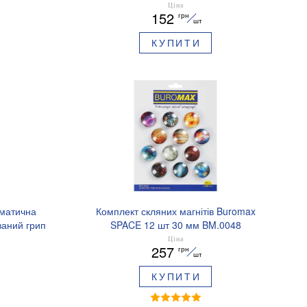
BM.83101
Ціна
152
грн
шт
КУПИТИ
оматична
Комплект скляних магнітів Buromax
аний грип
SPACE 12 шт 30 мм BM.0048
.8379-02
Ціна
257
грн
шт
КУПИТИ