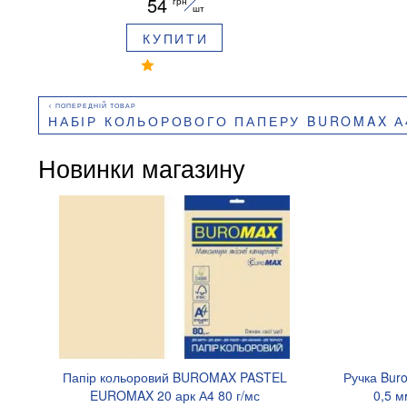
54
грн
шт
КУПИТИ
НАБІР КОЛЬОРОВОГО ПАПЕРУ BUROMAX А4, 80Г/М2, 20 АРКУШІВ, BU
Новинки магазину
Папір кольоровий BUROMAX PASTEL
Ручка Bur
EUROMAX 20 арк А4 80 г/мс
0,5 м