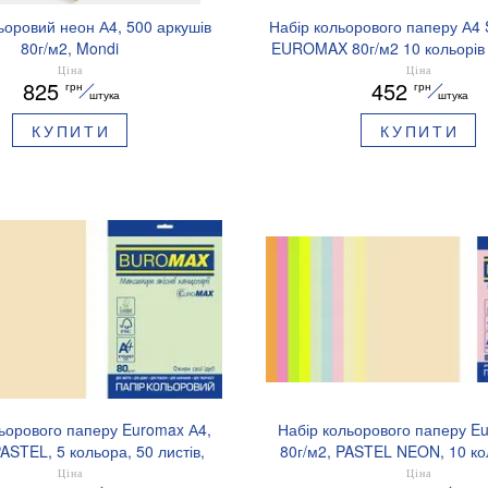
ьоровий неон А4, 500 аркушів
Набір кольорового паперу А4
80г/м2, Mondi
EUROMAX 80г/м2 10 кольорів 
NEOOR.500(помаранчевий)
BUROMAX BM.27216250
Ціна
Ціна
825
452
грн
грн
штука
штука
КУПИТИ
КУПИТИ
ьорового паперу Euromax А4,
Набір кольорового паперу E
PASTEL, 5 кольора, 50 листів,
80г/м2, PASTEL NEON, 10 кол
OMAX BM.2721250E-99
листів BUROMAX BM.2721
Ціна
Ціна