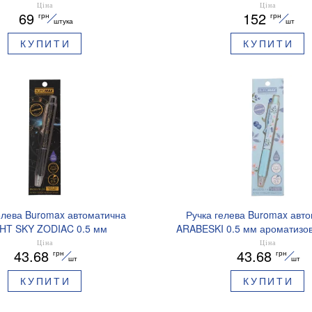
BM.83102
Ціна
Ціна
69
152
грн
грн
штука
шт
КУПИТИ
КУПИТИ
елева Buromax автоматична
Ручка гелева Buromax авт
HT SKY ZODIAC 0.5 мм
ARABESKI 0.5 мм ароматизов
зований грип синє чорнило
синє чорнило в блістері BM
Ціна
Ціна
43.68
43.68
грн
грн
BM.8379-01
шт
шт
КУПИТИ
КУПИТИ