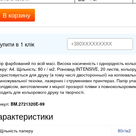
В корзину
упити в 1 клік
ір фарбований по всій масі. Висока насиченість і однорідність коль
еру: А4. Щільність: 80 г / м2. Різновид-INTENSIVE, 20 листів, кольору
ористовується для друку (в тому числі двосторонньої) на копіюваль
множувальної техніки, лазерних і струменевих принтерах. Папір упа
опідвісом, виготовленим з міцної прозорої плівки з повнокольорови
ходить для кольорового друку та творчості.
икул:
BM.2721320E-99
арактеристики
Щільність паперу
80г/м2