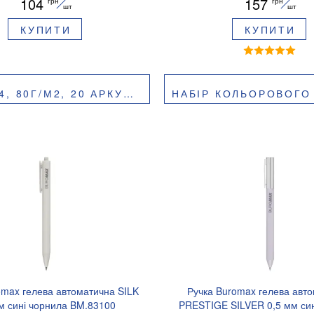
104
157
грн
грн
шт
шт
КУПИТИ
КУПИТИ
ROMAX INTENSIVE BM.2721320E
НАБІР КОЛЬОРОВОГО ПАПЕРУ BUROMAX А4
omax гелева автоматична SILK
Ручка Buromax гелева авт
м сині чорнила BM.83100
PRESTIGE SILVER 0,5 мм син