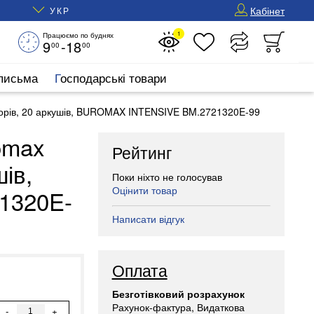
Кабінет
УКР
1
Працюємо по буднях
9
-18
00
00
 письма
Господарські товари
льорів, 20 аркушів, BUROMAX INTENSIVE BM.2721320E-99
omax
Рейтинг
шів,
Поки ніхто не голосував
Оцінити товар
1320E-
Написати відгук
Оплата
Безготівковий розрахунок
Рахунок-фактура, Видаткова
-
+