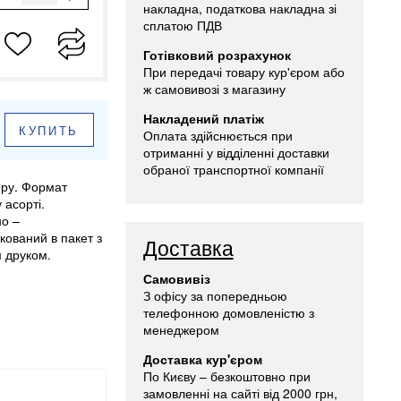
накладна, податкова накладна зі
сплатою ПДВ
Готівковий розрахунок
При передачі товару кур'єром або
ж самовивозі з магазину
Накладений платіж
КУПИТЬ
Оплата здійснюється при
отриманні у відділенні доставки
обраної транспортної компанії
ору. Формат
 асорті.
но –
кований в пакет з
Доставка
м друком.
Самовивіз
З офісу за попередньою
телефонною домовленістю з
менеджером
Доставка кур'єром
По Києву – безкоштовно при
замовленні на сайті від 2000 грн,