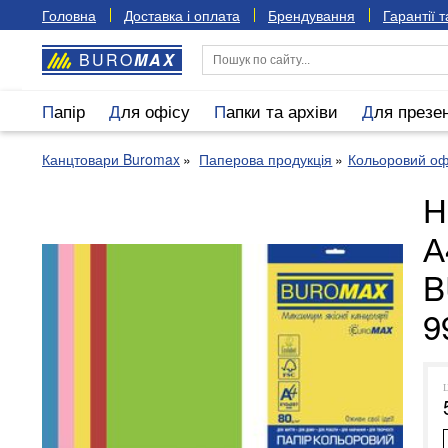
Головна
Доставка і оплата
Брендування
Гарантії 
BURO
MAX
Папір
Для офісу
Папки та архіви
Для презе
Канцтовари Buromax
Паперова продукція
Кольоровий оф
Н
А
B
9