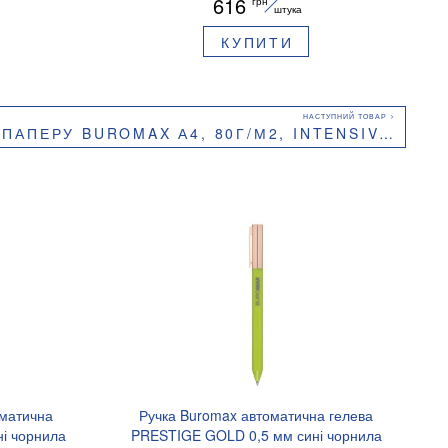
616
грн
штука
КУПИТИ
, 80Г/М2, INTENSIVE, 5 КОЛЬОРІВ, 50 АРКУШІВ, BUROMAX BM.2721350E-99
оматична
Ручка Buromax автоматична гелева
і чорнила
PRESTIGE GOLD 0,5 мм сині чорнила