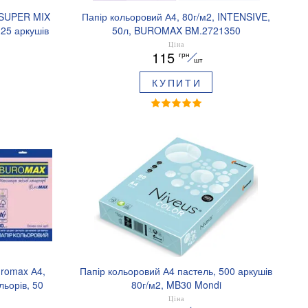
 SUPER MIX
Папір кольоровий А4, 80г/м2, INTENSIVE,
25 аркушів
50л, BUROMAX BM.2721350
E-99
Ціна
115
грн
шт
КУПИТИ
uromax А4,
Папір кольоровий А4 пастель, 500 аркушів
ьорів, 50
80г/м2, MB30 Mondi
750E-99
А4.80.NVP.MB30.500(блакитний)
Ціна