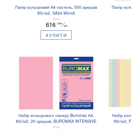
Папір кольоровий А4 пастель, 500 аркушів
Папір кол
80г/м2, SA24 Mondi
А4.80.NVP.SA24.500(лососевий)
А4.80.
Ціна
616
грн
шт
КУПИТИ
Набір кольорового паперу Buromax А4,
Набір кол
80г/м2, 20 аркушів, BUROMAX INTENSIVE
80г/м2, 
BM.2721320E
BUR
Ціна