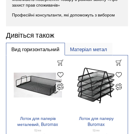
захист прав споживачів»
Професійні консультанти, які допоможуть з вибором
Дивіться також
Вид горизонтальний
Матеріал метал
Лоток для паперів
Лоток для паперу
металевий, Buromax
Buromax
BM.6251
горизонтальний 4в1
Ціна
Ціна