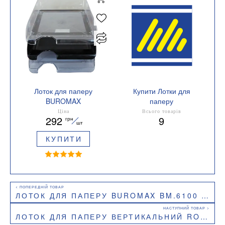
Лоток для паперу
Купити Лотки для
BUROMAX
паперу
горизонтальний
Вид горизонтальний
Ціна
Всього товарів
292
9
грн
BM.6000
шт
КУПИТИ
ЛОТОК ДЛЯ ПАПЕРУ BUROMAX BM.6100 ВЕРТИКАЛЬНИЙ 3 В 1 ЧОРНИЙ
ЛОТОК ДЛЯ ПАПЕРУ ВЕРТИКАЛЬНИЙ ROSE PASTEL BUROMAX BM.6261