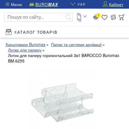
Меню
BURO
MAX
Кабінет
УКР
1
КАТАЛОГ ТОВАРІВ
Канцтовари Buromax
Папки та системи архівації
Лотки для паперу
Лоток для паперу горизонтальний 3в1 BAROCCO Buromax
BM.6255