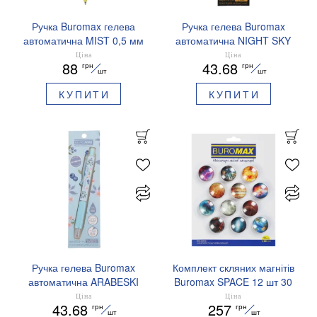
Ручка Buromax гелева
Ручка гелева Buromax
автоматична MIST 0,5 мм
автоматична NIGHT SKY
сині чорнила BM.83103
ZODIAC 0.5 мм
Ціна
Ціна
88
43.68
грн
грн
ароматизований грип синє
шт
шт
чорнило BM.8379-01
КУПИТИ
КУПИТИ
Ручка гелева Buromax
Комплект скляних магнітів
автоматична ARABESKI
Buromax SPACE 12 шт 30
0.5 мм ароматизований
мм BM.0048
Ціна
Ціна
43.68
257
грн
грн
грип синє чорнило в
шт
шт