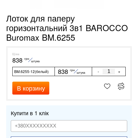
Лоток для паперу
горизонтальний 3в1 BAROCCO
Buromax BM.6255
Ціна
838
грн
штука
838
грн
-
+
BM.6255-12(белый)
штука
В корзину
Купити в 1 клік