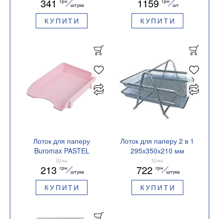
341
1159
грн
грн
350x300x310мм
штука
шт
металевий чорний
КУПИТИ
КУПИТИ
BM.6256-01
Лоток для паперу
Лоток для паперу 2 в 1
Buromax PASTEL
295х350х210 мм
BM.6354
металевий BM.6250
Ціна
Ціна
213
722
грн
грн
горизонтальний
Buromax
штука
штука
пластиковий
КУПИТИ
КУПИТИ
358х260х66 мм