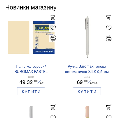
Новинки магазину
Папір кольоровий
Ручка Buromax гелева
BUROMAX PASTEL
автоматична SILK 0,5 мм
EUROMAX 20 арк А4 80 г/
сині чорнила BM.83100
Ціна
Ціна
49.32
69
грн
грн
мс BM.2721220E-08
шт
штука
КУПИТИ
КУПИТИ