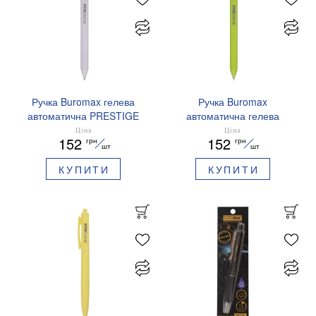
Ручка Buromax гелева
Ручка Buromax
автоматична PRESTIGE
автоматична гелева
SILVER 0,5 мм сині
PRESTIGE GOLD 0,5 мм
Ціна
Ціна
152
152
грн
грн
чорнила BM.83102
сині чорнила BM.83101
шт
шт
КУПИТИ
КУПИТИ