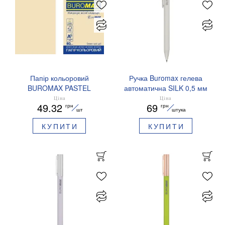
Папір кольоровий
Ручка Buromax гелева
BUROMAX PASTEL
автоматична SILK 0,5 мм
EUROMAX 20 арк А4 80 г/
сині чорнила BM.83100
Ціна
Ціна
49.32
69
грн
грн
мс BM.2721220E-08
шт
штука
КУПИТИ
КУПИТИ