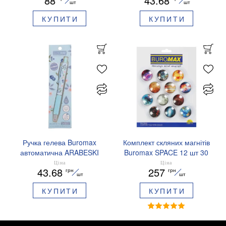
88
43.68
ароматизований грип синє
шт
шт
чорнило BM.8379-01
КУПИТИ
КУПИТИ
Ручка гелева Buromax
Комплект скляних магнітів
автоматична ARABESKI
Buromax SPACE 12 шт 30
0.5 мм ароматизований
мм BM.0048
Ціна
Ціна
43.68
257
грн
грн
грип синє чорнило в
шт
шт
блістері BM.8379-02
КУПИТИ
КУПИТИ