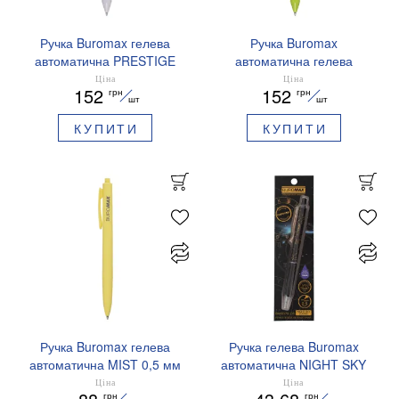
Ручка Buromax гелева
Ручка Buromax
автоматична PRESTIGE
автоматична гелева
SILVER 0,5 мм сині
PRESTIGE GOLD 0,5 мм
Ціна
Ціна
152
152
грн
грн
чорнила BM.83102
сині чорнила BM.83101
шт
шт
КУПИТИ
КУПИТИ
Ручка Buromax гелева
Ручка гелева Buromax
автоматична MIST 0,5 мм
автоматична NIGHT SKY
сині чорнила BM.83103
ZODIAC 0.5 мм
Ціна
Ціна
грн
грн