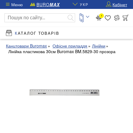
Меню
BURO
MAX
Кабінет
УКР
1
КАТАЛОГ ТОВАРІВ
Канцтовари Buromax
Офісне приладдя
Лінійки
Лінійка пластикова 30см Buromax BM.5829-30 прозора