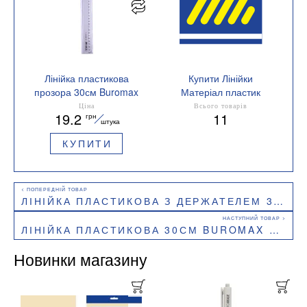
Лінійка пластикова
Купити Лінійки
прозора 30см Buromax
Матеріал пластик
BM.5826-30
Ціна
Всього товарів
19.2
11
грн
штука
КУПИТИ
ЛІНІЙКА ПЛАСТИКОВА З ДЕРЖАТЕЛЕМ 30СМ BUROMAX BM.5828-30
ЛІНІЙКА ПЛАСТИКОВА 30СМ BUROMAX BM.5830-30 ЧОРНА
Новинки магазину