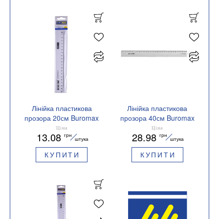
Лінійка пластикова
Лінійка пластикова
прозора 20см Buromax
прозора 40см Buromax
BM.5826-20
BM.5826-40
Ціна
Ціна
13.08
28.98
грн
грн
штука
штука
КУПИТИ
КУПИТИ