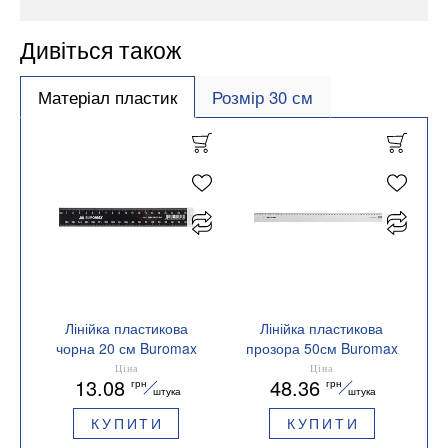
Дивіться також
Матеріал пластик
Розмір 30 см
Лінійка пластикова
Лінійка пластикова
чорна 20 см Buromax
прозора 50см Buromax
BM.5827-20
BM.5826-50
Ціна
Ціна
13.08
48.36
грн
грн
штука
штука
КУПИТИ
КУПИТИ