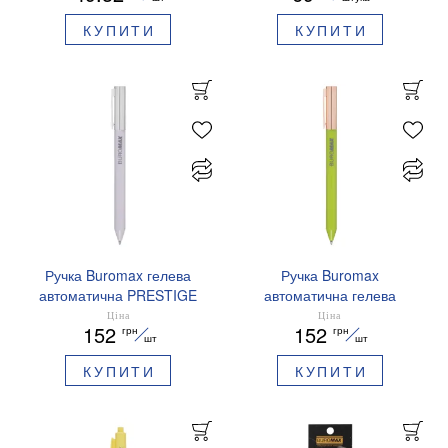
КУПИТИ
КУПИТИ
Ручка Buromax гелева
Ручка Buromax
автоматична PRESTIGE
автоматична гелева
SILVER 0,5 мм сині
PRESTIGE GOLD 0,5 мм
Ціна
Ціна
152
152
грн
грн
чорнила BM.83102
сині чорнила BM.83101
шт
шт
КУПИТИ
КУПИТИ