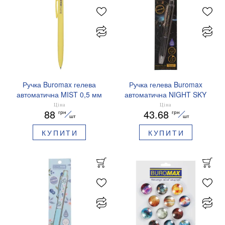
Ручка Buromax гелева
Ручка гелева Buromax
автоматична MIST 0,5 мм
автоматична NIGHT SKY
сині чорнила BM.83103
ZODIAC 0.5 мм
Ціна
Ціна
88
43.68
грн
грн
ароматизований грип синє
шт
шт
чорнило BM.8379-01
КУПИТИ
КУПИТИ