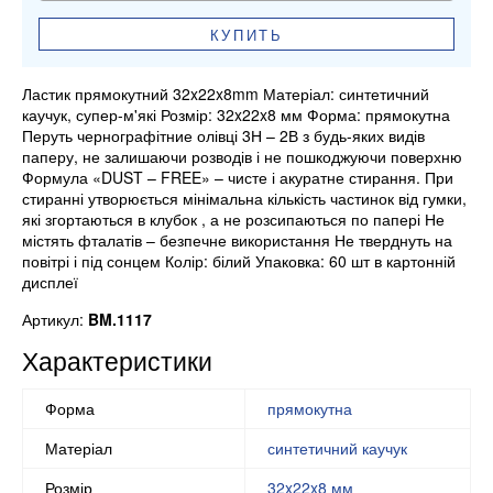
КУПИТЬ
Ластик прямокутний 32x22x8mm Матеріал: синтетичний
каучук, супер-м'які Розмір: 32x22x8 мм Форма: прямокутна
Перуть чернографітние олівці 3Н – 2В з будь-яких видів
паперу, не залишаючи розводів і не пошкоджуючи поверхню
Формула «DUST – FREE» – чисте і акуратне стирання. При
стиранні утворюється мінімальна кількість частинок від гумки,
які згортаються в клубок , а не розсипаються по папері Не
містять фталатів – безпечне використання Не тверднуть на
повітрі і під сонцем Колір: білий Упаковка: 60 шт в картонній
дисплеї
Артикул:
BM.1117
Характеристики
Форма
прямокутна
Матеріал
синтетичний каучук
Розмір
32x22x8 мм