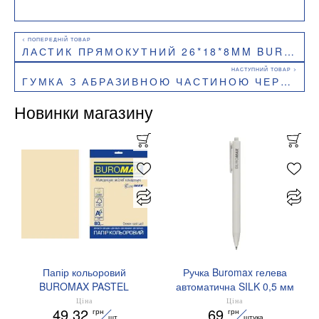
ЛАСТИК ПРЯМОКУТНИЙ 26*18*8MM BUROMAX BM.1116
ГУМКА З АБРАЗИВНОЮ ЧАСТИНОЮ ЧЕРВОНИЙ 42*14*8MM BUROMAX BM.1120
Новинки магазину
Папір кольоровий
Ручка Buromax гелева
BUROMAX PASTEL
автоматична SILK 0,5 мм
EUROMAX 20 арк А4 80 г/
сині чорнила BM.83100
Ціна
Ціна
49.32
69
грн
грн
мс BM.2721220E-08
шт
штука