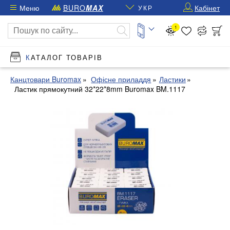
Меню
BURO
MAX
Кабінет
УКР
1
КАТАЛОГ ТОВАРІВ
Канцтовари Buromax
Офісне приладдя
Ластики
Ластик прямокутний 32*22*8mm Buromax BM.1117