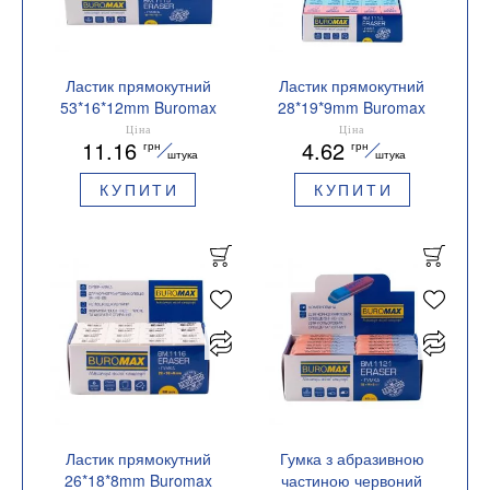
Ластик прямокутний
Ластик прямокутний
53*16*12mm Buromax
28*19*9mm Buromax
BM.1115
BM.1114
Ціна
Ціна
11.16
4.62
грн
грн
штука
штука
КУПИТИ
КУПИТИ
Ластик прямокутний
Гумка з абразивною
26*18*8mm Buromax
частиною червоний