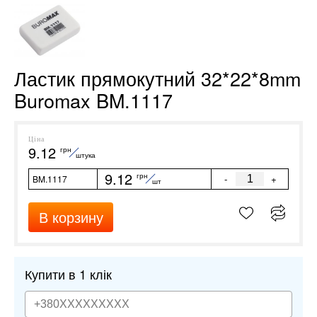
Ластик прямокутний 32*22*8mm
Buromax BM.1117
Ціна
9.12
грн
штука
9.12
грн
-
+
BM.1117
шт
В корзину
Купити в 1 клік