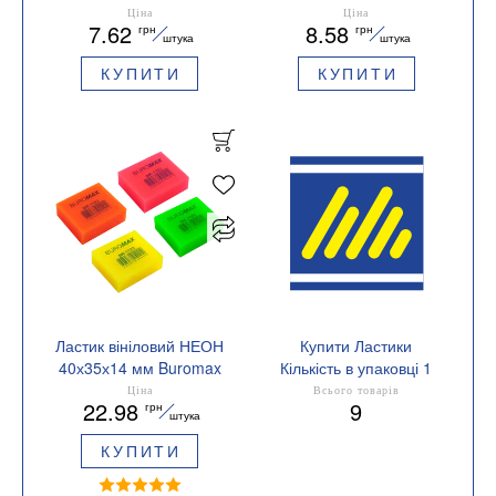
BM.1116
58*14*8mm Buromax
Ціна
Ціна
7.62
8.58
грн
грн
BM.1121
штука
штука
КУПИТИ
КУПИТИ
Ластик вініловий НЕОН
Купити Ластики
40х35х14 мм Buromax
Кількість в упаковці 1
BM.1123
Ціна
Всього товарів
22.98
9
грн
штука
КУПИТИ