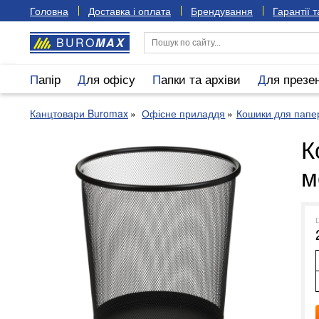
Головна
Доставка і оплата
Брендування
Гарантії 
BURO
MAX
Папір
Для офісу
Папки та архіви
Для презе
Канцтовари Buromax
Офісне приладдя
Кошики для папе
К
м