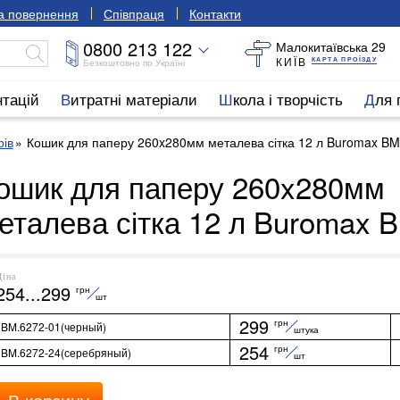
та повернення
Співпраця
Контакти
0800 213 122
Малокитаївська 29
КИЇВ
КАРТА ПРОЇЗДУ
Безкоштовно по Україні
нтацій
Витратні матеріали
Школа і творчість
Для
рів
Кошик для паперу 260x280мм металева сітка 12 л Buromax BM
ошик для паперу 260x280мм
еталева сітка 12 л Buromax 
Ціна
254...299
грн
шт
299
грн
BM.6272-01(черный)
штука
254
грн
BM.6272-24(серебряный)
шт