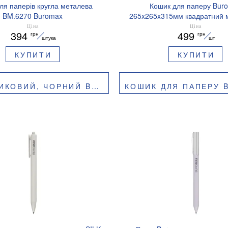
ля паперів кругла металева
Кошик для паперу Bur
BM.6270 Buromax
265x265x315мм квадратний 
чорний BM.6273-0
Ціна
Ціна
394
499
грн
грн
штука
шт
КУПИТИ
КУПИТИ
ОРНИЙ BUROMAX BM.1920
КОШИК ДЛЯ ПАПЕРУ BUROMAX 26