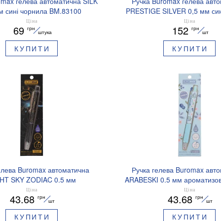
omax гелева автоматична SILK
Ручка Buromax гелева авт
м сині чорнила BM.83100
PRESTIGE SILVER 0,5 мм син
BM.83102
Ціна
Ціна
69
152
грн
грн
штука
шт
КУПИТИ
КУПИТИ
елева Buromax автоматична
Ручка гелева Buromax авт
HT SKY ZODIAC 0.5 мм
ARABESKI 0.5 мм ароматизов
зований грип синє чорнило
синє чорнило в блістері BM
Ціна
Ціна
43.68
43.68
грн
грн
BM.8379-01
шт
шт
КУПИТИ
КУПИТИ