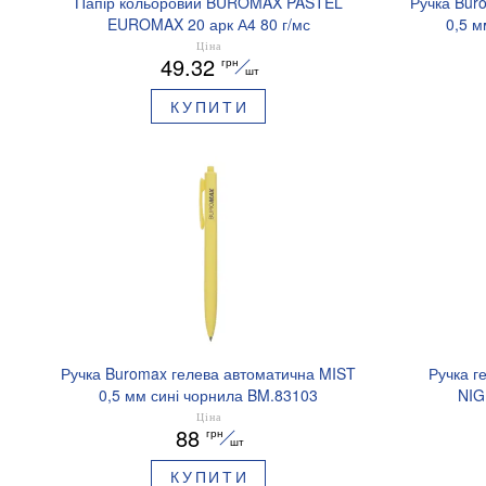
Папір кольоровий BUROMAX PASTEL
Ручка Bur
EUROMAX 20 арк А4 80 г/мс
0,5 м
BM.2721220E-08
Ціна
49.32
грн
шт
КУПИТИ
Ручка Buromax гелева автоматична MIST
Ручка г
0,5 мм сині чорнила BM.83103
NIG
аромати
Ціна
88
грн
шт
КУПИТИ