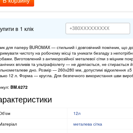
В корзину
упити в 1 клік
ик для паперу BUROMAX — стильний і довговічний помічник, що д
тримувати чистоту на робочому місці та уникати безладу з непотрі
обами. Виготовлений з антикорозійної металевої сітки з міцним покр
анічних впливів та ультрафіолету — не дряпається, не стирається й
ільнометалеве дно. Розмір — 260х280 мм, допустимі відхилення ±5
зько 12 л. Форма — кругла. Для безпечного використання шви вироб
икул:
BM.6272
арактеристики
Об'єм
12л
Матеріал
металева сітка