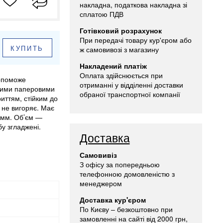
накладна, податкова накладна зі
сплатою ПДВ
Готівковий розрахунок
При передачі товару кур'єром або
КУПИТЬ
ж самовивозі з магазину
Накладений платіж
Оплата здійснюється при
опоможе
отриманні у відділенні доставки
бними паперовими
обраної транспортної компанії
иттям, стійким до
 не вигоряє. Має
 мм. Об’єм —
у згладжені.
Доставка
Самовивіз
З офісу за попередньою
телефонною домовленістю з
менеджером
Доставка кур'єром
По Києву – безкоштовно при
замовленні на сайті від 2000 грн,