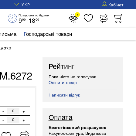
Кабінет
УКР
1
Працюємо по буднях
9
-18
00
00
 письма
Господарські товари
.6272
Рейтинг
BM.6272
Поки ніхто не голосував
Оцінити товар
Написати відгук
-
+
Оплата
-
+
Безготівковий розрахунок
Рахунок-фактура, Видаткова