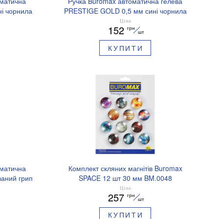
оматична
Ручка Buromax автоматична гелева
і чорнила
PRESTIGE GOLD 0,5 мм сині чорнила
BM.83101
Ціна
152
грн
шт
КУПИТИ
оматична
Комплект скляних магнітів Buromax
аний грип
SPACE 12 шт 30 мм BM.0048
.8379-02
Ціна
257
грн
шт
КУПИТИ