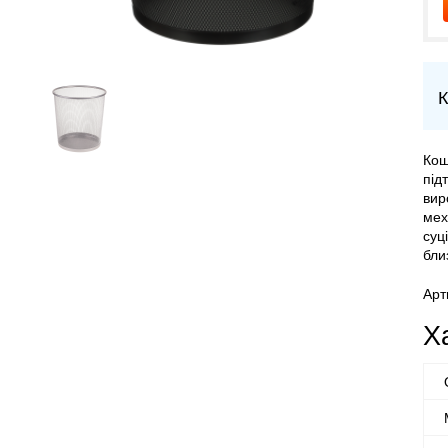
К
Кош
під
вир
мех
суц
бли
Арт
Х