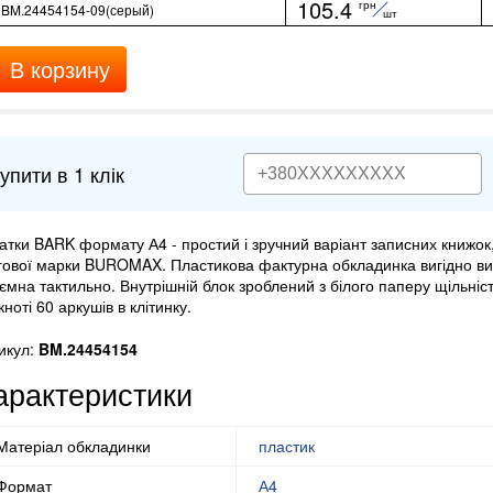
105.4
грн
BM.24454154-09(серый)
шт
В корзину
упити в 1 клік
атки BARK формату А4 - простий і зручний варіант записних книжок, 
гової марки BUROMAX. Пластикова фактурна обкладинка вигідно вид
ємна тактильно. Внутрішній блок зроблений з білого паперу щільністю
кноті 60 аркушів в клітинку.
икул:
BM.24454154
арактеристики
Матеріал обкладинки
пластик
Формат
А4