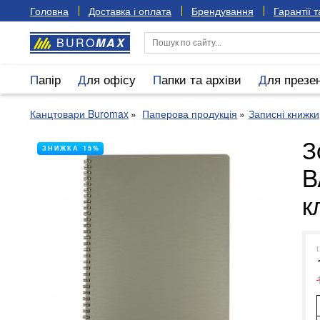
Головна
Доставка і оплата
Брендування
Гарантії 
BURO
MAX
Папір
Для офісу
Папки та архіви
Для презе
Канцтовари Buromax
Паперова продукція
Записні книжки
З
ЗНИЖКА 15%
B
к