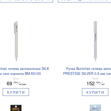
omax гелева автоматична SILK
Ручка Buromax гелева авт
м сині чорнила BM.83100
PRESTIGE SILVER 0,5 мм син
BM.83102
Ціна
Ціна
69
152
грн
грн
штука
шт
КУПИТИ
КУПИТИ