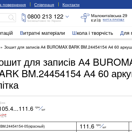
та повернення
Співпраця
Контакти
0800 213 122
Малокитаївська 29
КИЇВ
КАРТА ПРОЇЗДУ
Безкоштовно по Україні
нтацій
Витратні матеріали
Школа і творчість
Для
Зошит для записів А4 BUROMAX BARK BM.24454154 А4 60 аркушів
ошит для записів А4 BUROM
ARK BM.24454154 А4 60 арку
літка
Ціна
105.4...111.6
грн
шт
124
111.6
грн
BM.24454154-05(красный)
шт