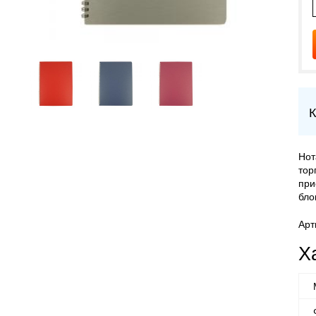
К
Нот
тор
при
бло
Арт
Х