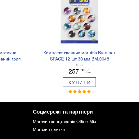
оматична
Комплект скляних магнітів Buromax
аний грип
SPACE 12 шт 30 мм BM.0048
.8379-02
Ціна
257
грн
шт
КУПИТИ
Соцмережі та партнери
Магазин канцтоварів Office-Mix
Магазин плитки