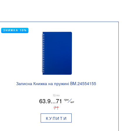
ЗНИЖКА 10%
Записна Книжка на пружині BM.24554155
Ціна
63.9...71
грн
шт
71
КУПИТИ