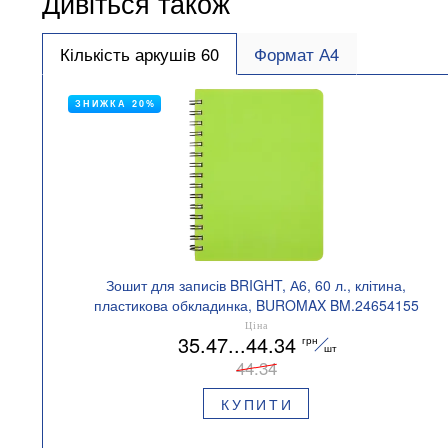
Дивіться також
Кількість аркушів 60
Формат А4
ЗНИЖКА 20%
Зошит для записів BRIGHT, А6, 60 л., клітина,
пластикова обкладинка, BUROMAX BM.24654155
Ціна
35.47...44.34
грн
шт
44.34
КУПИТИ