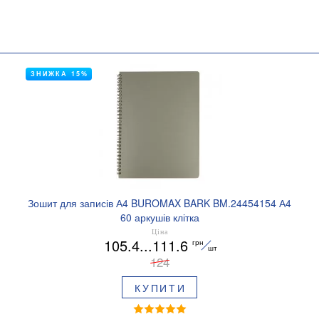
ЗНИЖКА 15%
Зошит для записів А4 BUROMAX BARK BM.24454154 А4
60 аркушів клітка
Ціна
105.4...111.6
грн
шт
124
КУПИТИ