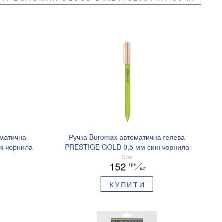
оматична
Ручка Buromax автоматична гелева
і чорнила
PRESTIGE GOLD 0,5 мм сині чорнила
BM.83101
Ціна
152
грн
шт
КУПИТИ