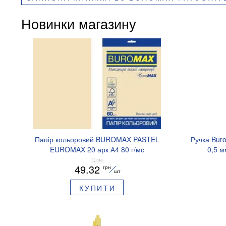
Новинки магазину
Папір кольоровий BUROMAX PASTEL
Ручка Bur
EUROMAX 20 арк А4 80 г/мс
0,5 м
BM.2721220E-08
Ціна
49.32
грн
шт
КУПИТИ