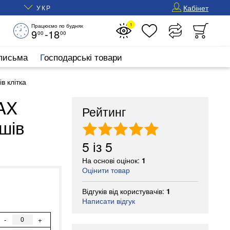
Кабінет
УКР
1
Працюємо по буднях
9
-18
00
00
 письма
Господарські товари
 клітка
AX
Рейтинг
шів
5
із
5
На основі оцінок:
1
Оцінити товар
Відгуків від користувачів:
1
Написати відгук
-
+