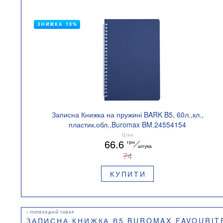
ЗНИЖКА 10%
Записна Книжка на пружині BARK B5, 60л.,кл.,
пластик.обл.,Buromax BM.24554154
Ціна
66.6
грн
штука
74
КУПИТИ
ЗАПИСНА КНИЖКА В5 BUROMAX FAVOURITE PASTEL BM.24