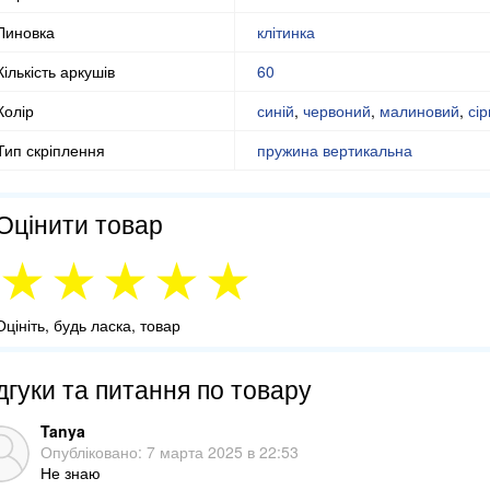
Линовка
клітинка
Кількість аркушів
60
Колір
синій
,
червоний
,
малиновий
,
сі
Тип скріплення
пружина вертикальна
Оцінити товар
Оцініть, будь ласка, товар
дгуки та питання по товару
Tanya
Опубліковано:
7 марта 2025 в 22:53
Не знаю