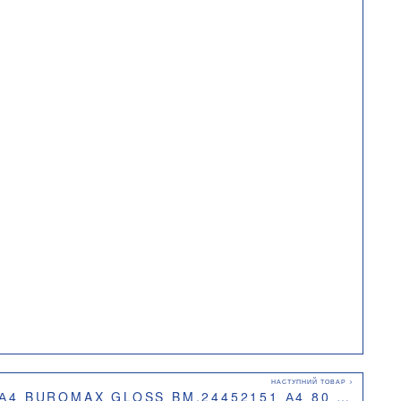
ROMAX GLOSS BM.24452151 А4 80 АРКУШІВ КЛІТКА