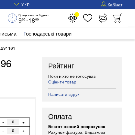
Кабінет
УКР
1
Працюємо по буднях
9
-18
00
00
 письма
Господарські товари
.291161
 96
Рейтинг
Поки ніхто не голосував
Оцінити товар
Написати відгук
Оплата
-
+
Безготівковий розрахунок
-
+
Рахунок-фактура, Видаткова