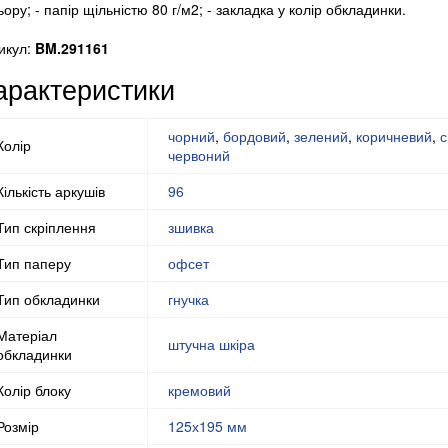
ьору; - папір щільністю 80 г/м2; - закладка у колір обкладинки.
икул:
BM.291161
арактеристики
чорний
,
бордовий
,
зелений
,
коричневий
,
с
Колір
червоний
Кількість аркушів
96
Тип скріплення
зшивка
Тип паперу
офсет
Тип обкладинки
гнучка
Матеріал
штучна шкіра
обкладинки
Колір блоку
кремовий
Розмір
125х195 мм