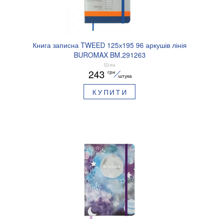
Книга записна TWEED 125х195 96 аркушів лінія
BUROMAX BM.291263
Ціна
243
грн
штука
КУПИТИ