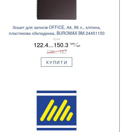
Зошит для записів OFFICE, А4, 96 л., клітина,
пластикова обкладинка, BUROMAX BM.24451150
Ціна
122.4...150.3
грн
шт
136...167
КУПИТИ