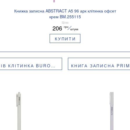
Книжка записна ABSTRACT А5 96 арк клітинка офсет
крем BM.255115
Ціна
206
грн
штука
КУПИТИ
НКА BUROMAX BM.296160
КНИГА ЗАПИСНА PRIMO 190