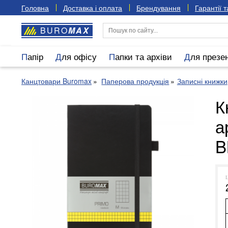
Головна
Доставка і оплата
Брендування
Гарантії 
BURO
MAX
Папір
Для офісу
Папки та архіви
Для презе
Канцтовари Buromax
Паперова продукція
Записні книжки
К
а
B