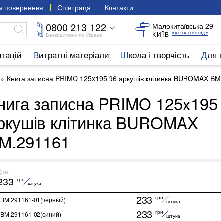
та повернення
Співпраця
Контакти
0800 213 122
Малокитаївська 29
КИЇВ
КАРТА ПРОЇЗДУ
Безкоштовно по Україні
нтацій
Витратні матеріали
Школа і творчість
Для
Книга записна PRIMO 125x195 96 аркушів клітинка BUROMAX BM
нига записна PRIMO 125x195
ркушів клітинка BUROMAX
M.291161
Ціна
233
грн
штука
233
грн
BM.291161-01(чёрный)
штука
233
грн
BM.291161-02(синий)
штука