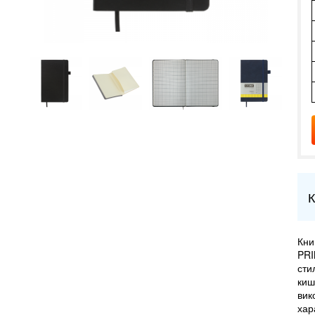
К
Кни
PRI
сти
киш
вик
хар