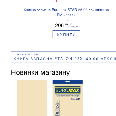
Книжка записна Buromax STAR А5 96 арк клітинка
BM.255117
Ціна
206
грн
штука
КУПИТИ
КНИГА ЗАПИСНА ETALON 95X140 96 АРКУШІВ КЛІТИ
Новинки магазину