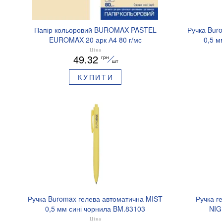
Папір кольоровий BUROMAX PASTEL
Ручка Bur
EUROMAX 20 арк А4 80 г/мс
0,5 м
BM.2721220E-08
Ціна
49.32
грн
шт
КУПИТИ
Ручка Buromax гелева автоматична MIST
Ручка г
0,5 мм сині чорнила BM.83103
NIG
аромати
Ціна