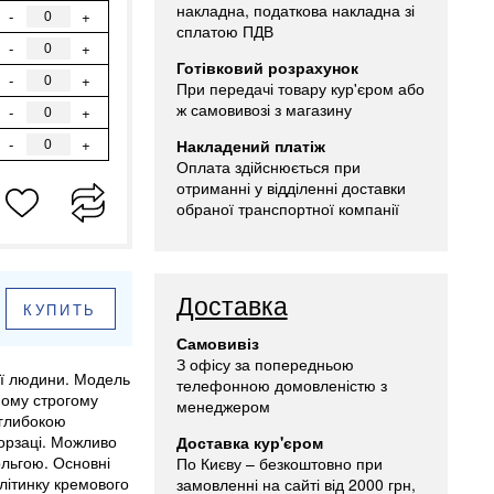
накладна, податкова накладна зі
-
+
сплатою ПДВ
-
+
Готівковий розрахунок
-
+
При передачі товару кур'єром або
ж самовивозі з магазину
-
+
-
+
Накладений платіж
Оплата здійснюється при
отриманні у відділенні доставки
обраної транспортної компанії
Доставка
КУПИТЬ
Самовивіз
З офісу за попередньою
ої людини. Модель
телефонною домовленістю з
ному строгому
менеджером
 глибокою
форзаці. Можливо
Доставка кур'єром
льгою. Основні
По Києву – безкоштовно при
клітинку кремового
замовленні на сайті від 2000 грн,