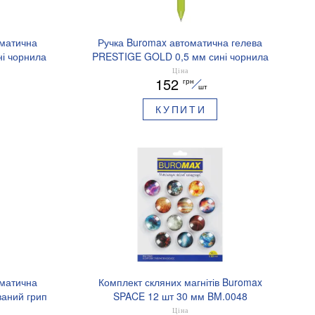
оматична
Ручка Buromax автоматична гелева
і чорнила
PRESTIGE GOLD 0,5 мм сині чорнила
BM.83101
Ціна
152
грн
шт
КУПИТИ
оматична
Комплект скляних магнітів Buromax
аний грип
SPACE 12 шт 30 мм BM.0048
.8379-02
Ціна