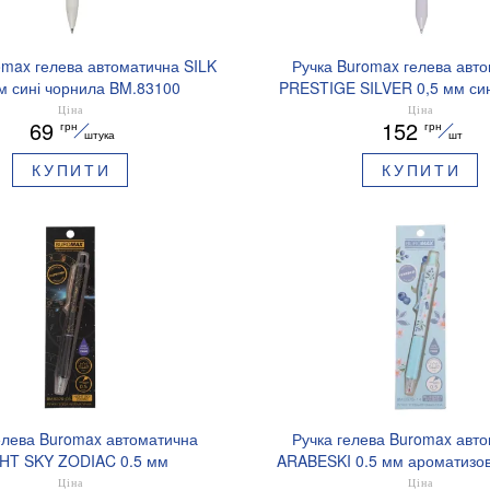
omax гелева автоматична SILK
Ручка Buromax гелева авт
м сині чорнила BM.83100
PRESTIGE SILVER 0,5 мм син
BM.83102
Ціна
Ціна
69
152
грн
грн
штука
шт
КУПИТИ
КУПИТИ
елева Buromax автоматична
Ручка гелева Buromax авт
HT SKY ZODIAC 0.5 мм
ARABESKI 0.5 мм ароматизов
зований грип синє чорнило
синє чорнило в блістері BM
Ціна
Ціна