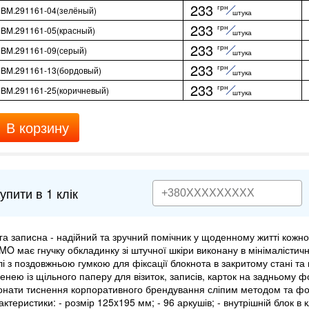
233
грн
BM.291161-04(зелёный)
штука
233
грн
BM.291161-05(красный)
штука
233
грн
BM.291161-09(серый)
штука
233
грн
BM.291161-13(бордовый)
штука
233
грн
BM.291161-25(коричневый)
штука
В корзину
упити в 1 клік
га записна - надійний та зручний помічник у щоденному житті кожн
MO має гнучку обкладинку зі штучної шкіри виконану в мінімалістич
лі з поздовжньою гумкою для фіксації блокнота в закритому стані та
енею із щільного паперу для візиток, записів, карток на задньому 
онати тиснення корпоративного брендування сліпим методом та фо
актеристики: - розмір 125x195 мм; - 96 аркушів; - внутрішній блок в 