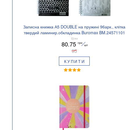
Записна книжка А5 DOUBLE на пружині 96арк., клітка
твердий ламинир.обкладинка Buromax BM.24571101
Ціна
80.75
грн
шт
95
КУПИТИ