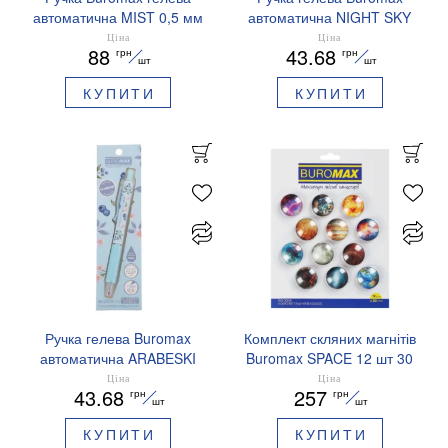
автоматична MIST 0,5 мм
автоматична NIGHT SKY
сині чорнила BM.83103
ZODIAC 0.5 мм
Ціна
Ціна
88
43.68
грн
грн
ароматизований грип синє
шт
шт
чорнило BM.8379-01
КУПИТИ
КУПИТИ
Ручка гелева Buromax
Комплект скляних магнітів
автоматична ARABESKI
Buromax SPACE 12 шт 30
0.5 мм ароматизований
мм BM.0048
Ціна
Ціна
43.68
257
грн
грн
грип синє чорнило в
шт
шт
блістері BM.8379-02
КУПИТИ
КУПИТИ