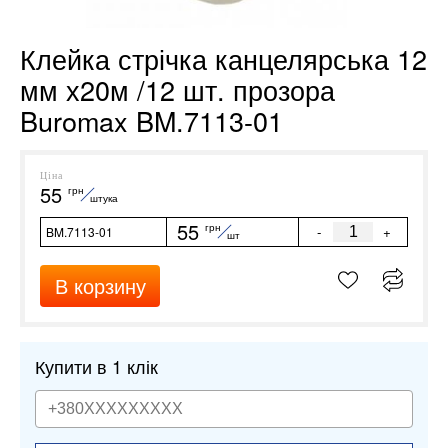
Клейка стрічка канцелярська 12
мм х20м /12 шт. прозора
Buromax BM.7113-01
Ціна
55
грн
штука
55
грн
-
+
BM.7113-01
шт
В корзину
Купити в 1 клік