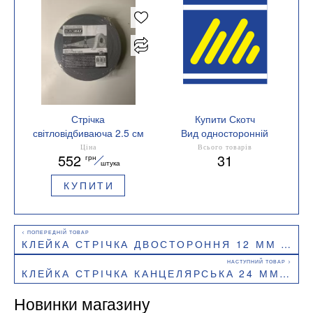
Стрічка
Купити Скотч
світловідбиваюча 2.5 см
Вид односторонній
100 м срібна BUROMAX
Ціна
Всього товарів
552
31
грн
BM.7570
штука
КУПИТИ
КЛЕЙКА СТРІЧКА ДВОСТОРОННЯ 12 ММ Х 10 М BUROMAX BM.7502
КЛЕЙКА СТРІЧКА КАНЦЕЛЯРСЬКА 24 ММ Х20М /6 ШТ. ПРОЗОРА BUROMAX BM.7173-01
Новинки магазину