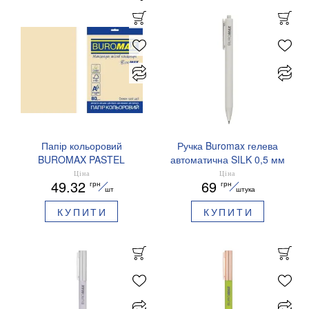
Папір кольоровий
Ручка Buromax гелева
BUROMAX PASTEL
автоматична SILK 0,5 мм
EUROMAX 20 арк А4 80 г/
сині чорнила BM.83100
Ціна
Ціна
49.32
69
грн
грн
мс BM.2721220E-08
шт
штука
КУПИТИ
КУПИТИ