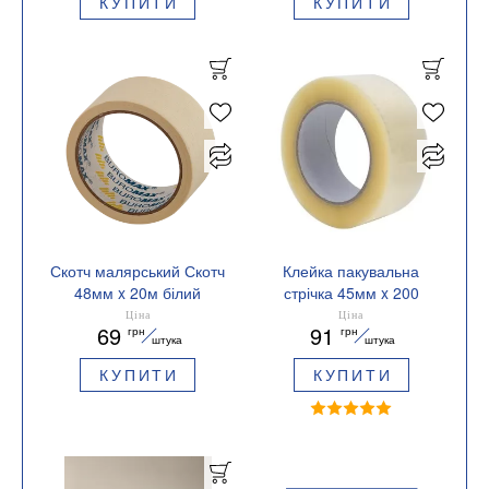
КУПИТИ
КУПИТИ
Скотч малярський Скотч
Клейка пакувальна
48мм x 20м білий
стрічка 45мм x 200
Buromax BM.7600
ярдів BUROMAX
Ціна
Ціна
69
91
грн
грн
JOBMAX BM.7053-00
штука
штука
прозора
КУПИТИ
КУПИТИ