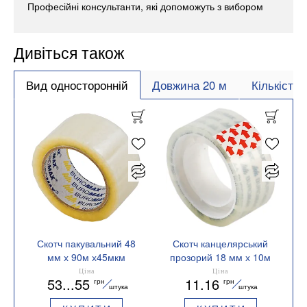
Професійні консультанти, які допоможуть з вибором
Дивіться також
Вид односторонній
Довжина 20 м
Кількість 
Скотч пакувальний 48
Скотч канцелярський
мм х 90м х45мкм
прозорий 18 мм х 10м
Buromax BM.7025
Buromax BM.7151-01
Ціна
Ціна
53...55
11.16
грн
грн
штука
штука