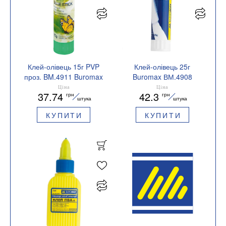
Клей-олівець 15г PVP
Клей-олівець 25г
проз. BM.4911 Buromax
Buromax ВМ.4908
Ціна
Ціна
37.74
42.3
грн
грн
штука
штука
КУПИТИ
КУПИТИ