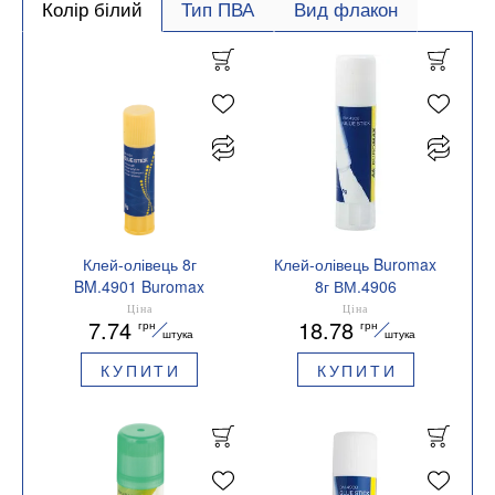
Колір білий
Тип ПВА
Вид флакон
Клей-олівець 8г
Клей-олівець Buromax
BM.4901 Buromax
8г ВМ.4906
Ціна
Ціна
7.74
18.78
грн
грн
штука
штука
КУПИТИ
КУПИТИ