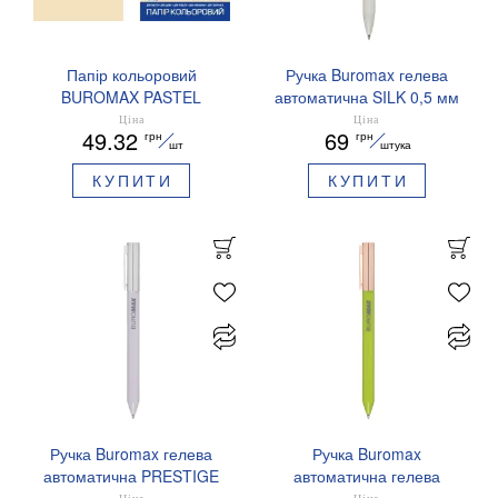
Папір кольоровий
Ручка Buromax гелева
BUROMAX PASTEL
автоматична SILK 0,5 мм
EUROMAX 20 арк А4 80 г/
сині чорнила BM.83100
Ціна
Ціна
49.32
69
грн
грн
мс BM.2721220E-08
шт
штука
КУПИТИ
КУПИТИ
Ручка Buromax гелева
Ручка Buromax
автоматична PRESTIGE
автоматична гелева
SILVER 0,5 мм сині
PRESTIGE GOLD 0,5 мм
Ціна
Ціна