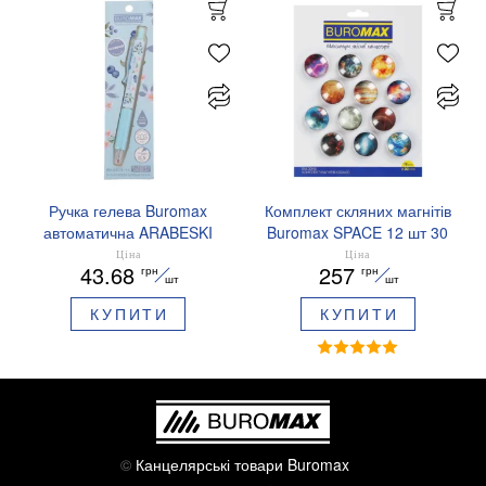
Ручка гелева Buromax
Комплект скляних магнітів
автоматична ARABESKI
Buromax SPACE 12 шт 30
0.5 мм ароматизований
мм BM.0048
Ціна
Ціна
43.68
257
грн
грн
грип синє чорнило в
шт
шт
блістері BM.8379-02
КУПИТИ
КУПИТИ
©
Канцелярські товари Buromax