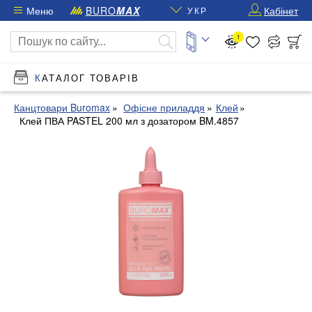
Меню
BURO
MAX
Кабінет
УКР
1
КАТАЛОГ ТОВАРІВ
Канцтовари Buromax
Офісне приладдя
Клей
Клей ПВА PASTEL 200 мл з дозатором BM.4857