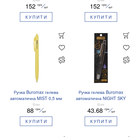
152
152
грн
грн
чорнила BM.83102
сині чорнила BM.83101
шт
шт
КУПИТИ
КУПИТИ
Ручка Buromax гелева
Ручка гелева Buromax
автоматична MIST 0,5 мм
автоматична NIGHT SKY
сині чорнила BM.83103
ZODIAC 0.5 мм
Ціна
Ціна
88
43.68
грн
грн
ароматизований грип синє
шт
шт
чорнило BM.8379-01
КУПИТИ
КУПИТИ