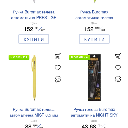
Ручка Buromax гелева
Ручка Buromax
автоматична PRESTIGE
автоматична гелева
SILVER 0,5 мм сині
PRESTIGE GOLD 0,5 мм
Ціна
Ціна
152
152
грн
грн
чорнила BM.83102
сині чорнила BM.83101
шт
шт
КУПИТИ
КУПИТИ
НОВИНКА
НОВИНКА
Ручка Buromax гелева
Ручка гелева Buromax
автоматична MIST 0,5 мм
автоматична NIGHT SKY
сині чорнила BM.83103
ZODIAC 0.5 мм
Ціна
Ціна
88
43.68
грн
грн
ароматизований грип синє
шт
шт