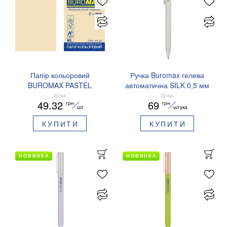
Папір кольоровий
Ручка Buromax гелева
BUROMAX PASTEL
автоматична SILK 0,5 мм
EUROMAX 20 арк А4 80 г/
сині чорнила BM.83100
Ціна
Ціна
49.32
69
грн
грн
мс BM.2721220E-08
шт
штука
КУПИТИ
КУПИТИ
НОВИНКА
НОВИНКА