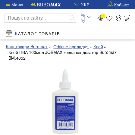
Меню
BURO
MAX
Кабінет
УКР
1
КАТАЛОГ ТОВАРІВ
Канцтовари Buromax
Офісне приладдя
Клей
Клей ПВА 100мол JOBMAX ковпачок-дозатор Buromax
BM.4852