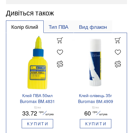
Дивіться також
Колір білий
Тип ПВА
Вид флакон
Клей ПВА 50мл
Клей-олівець 35г
Buromax BM.4831
Buromax ВМ.4909
Ціна
Ціна
33.72
60
грн
грн
штука
штука
КУПИТИ
КУПИТИ