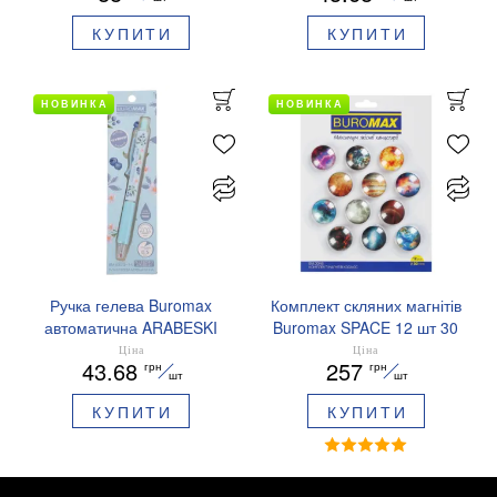
чорнило BM.8379-01
КУПИТИ
КУПИТИ
НОВИНКА
НОВИНКА
Ручка гелева Buromax
Комплект скляних магнітів
автоматична ARABESKI
Buromax SPACE 12 шт 30
0.5 мм ароматизований
мм BM.0048
Ціна
Ціна
43.68
257
грн
грн
грип синє чорнило в
шт
шт
блістері BM.8379-02
КУПИТИ
КУПИТИ