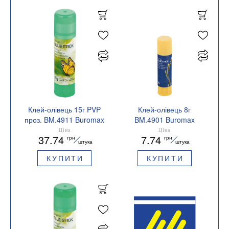
Клей-олівець 15г PVP
Клей-олівець 8г
проз. BM.4911 Buromax
BM.4901 Buromax
Ціна
Ціна
37.74
7.74
грн
грн
штука
штука
КУПИТИ
КУПИТИ