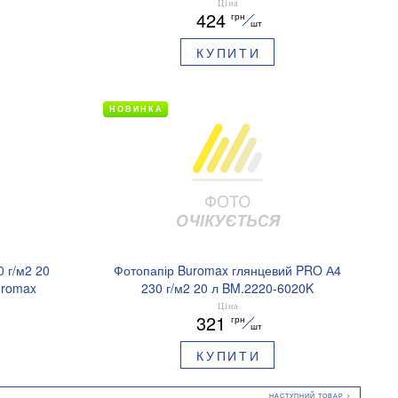
Ціна
424
грн
шт
КУПИТИ
НОВИНКА
 г/м2 20
Фотопапір Buromax глянцевий PRO А4
uromax
230 г/м2 20 л BM.2220-6020K
Ціна
321
грн
шт
КУПИТИ