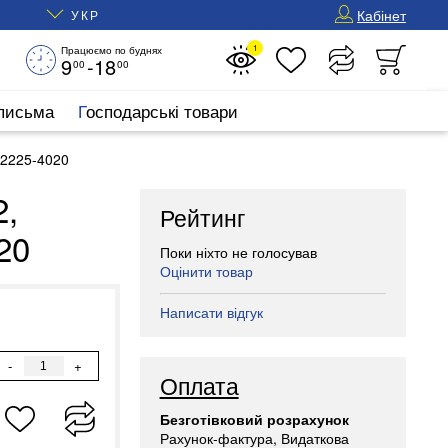
Кабінет
УКР
1
Працюємо по буднях
9
-18
00
00
 письма
Господарські товари
.2225-4020
2,
Рейтинг
20
Поки ніхто не голосував
Оцінити товар
Написати відгук
-
+
Оплата
Безготівковий розрахунок
Рахунок-фактура, Видаткова