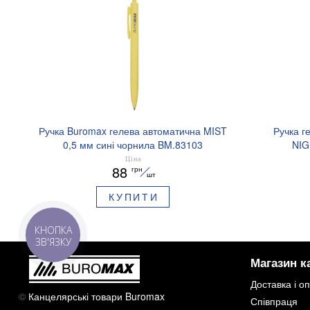
Ручка Buromax гелева автоматична MIST
Ручка г
0,5 мм сині чорнила BM.83103
NIG
аромати
Ціна
88
грн
шт
КУПИТИ
КНОПКА
ЗВ'ЯЗКУ
Магазин к
Доставка і о
©
Канцелярські товари Buromax
Співпраця