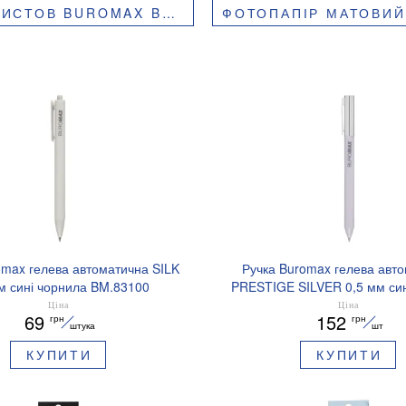
BUROMAX BM.2220-6020
ФОТОПАПІР МАТОВИЙ А4, 
omax гелева автоматична SILK
Ручка Buromax гелева авт
м сині чорнила BM.83100
PRESTIGE SILVER 0,5 мм син
BM.83102
Ціна
Ціна
69
152
грн
грн
штука
шт
КУПИТИ
КУПИТИ