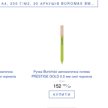
230 Г/М2, 20 АРКУШІВ BUROMAX BM.2225-6020
оматична
Ручка Buromax автоматична гелева
і чорнила
PRESTIGE GOLD 0,5 мм сині чорнила
BM.83101
Ціна
152
грн
шт
КУПИТИ