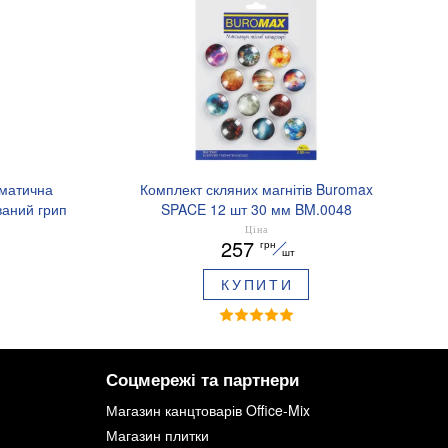
оматична
Комплект скляних магнітів Buromax
аний грип
SPACE 12 шт 30 мм BM.0048
.8379-02
Ціна
257
грн
шт
КУПИТИ
Соцмережі та партнери
Магазин канцтоварів Office-Mix
Магазин плитки