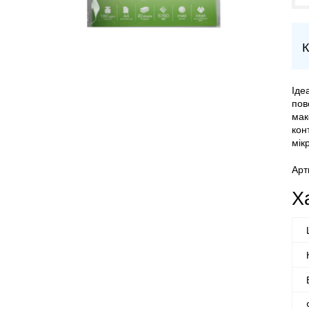
К
Іде
пов
мак
кон
мік
Арт
Х