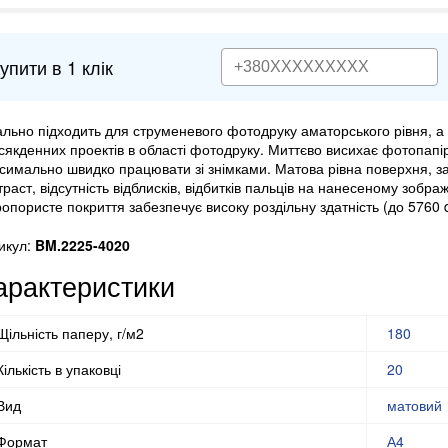
упити в 1 клік
ально підходить для струменевого фотодруку аматорського рівня, а 
сякденних проектів в області фотодруку. Миттєво висихає фотопапі
симально швидко працювати зі знімками. Матова рівна поверхня, з
траст, відсутність відблисків, відбитків пальців на нанесеному зобра
ропористе покриття забезпечує високу роздільну здатність (до 5760 d
икул:
BM.2225-4020
арактеристики
Щільність паперу, г/м2
180
Кількість в упаковці
20
Вид
матовий
Формат
А4