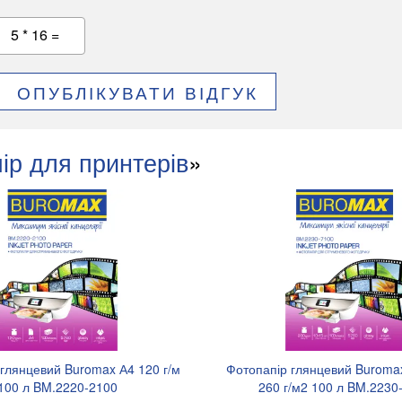
5 * 16 =
ОПУБЛІКУВАТИ ВІДГУК
ір для принтерів
»
глянцевий Buromax А4 120 г/м
Фотопапір глянцевий Buroma
100 л BM.2220-2100
260 г/м2 100 л BM.2230