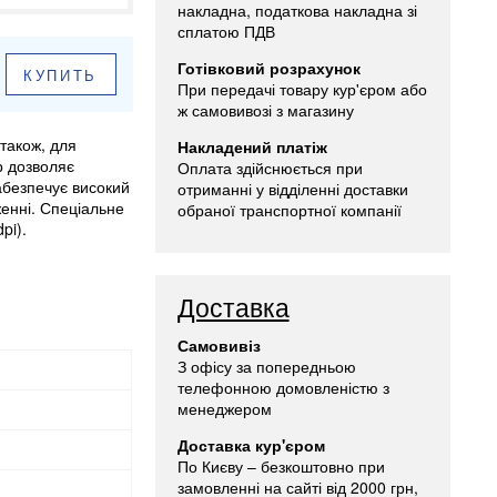
накладна, податкова накладна зі
сплатою ПДВ
Готівковий розрахунок
КУПИТЬ
При передачі товару кур'єром або
ж самовивозі з магазину
також, для
Накладений платіж
р дозволяє
Оплата здійснюється при
абезпечує високий
отриманні у відділенні доставки
женні. Спеціальне
обраної транспортної компанії
pi).
Доставка
Самовивіз
З офісу за попередньою
телефонною домовленістю з
менеджером
Доставка кур'єром
По Києву – безкоштовно при
замовленні на сайті від 2000 грн,