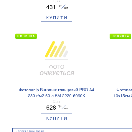
Ціна
431
грн
шт
КУПИТИ
НОВИНКА
НОВИНКА
Фотопапір Buromax глянцевий PRO А4
Фотопап
230 г/м2 60 л BM.2220-6060K
10х15см 
Ціна
628
грн
шт
КУПИТИ