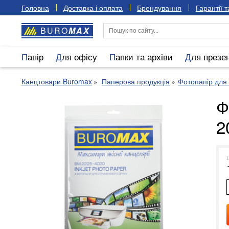
Головна
Доставка і оплата
Брендування
Гарантії 
BURO
MAX
Папір
Для офісу
Папки та архіви
Для презе
Канцтовари Buromax
Паперова продукція
Фотопапір для 
Ф
2