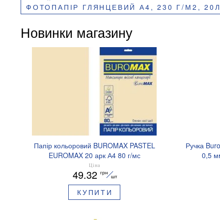
ФОТОПАПІР ГЛЯНЦЕВИЙ А4, 230 Г/М2, 20ЛИСТОВ 
Новинки магазину
Папір кольоровий BUROMAX PASTEL
Ручка Bur
EUROMAX 20 арк А4 80 г/мс
0,5 м
BM.2721220E-08
Ціна
49.32
грн
шт
КУПИТИ