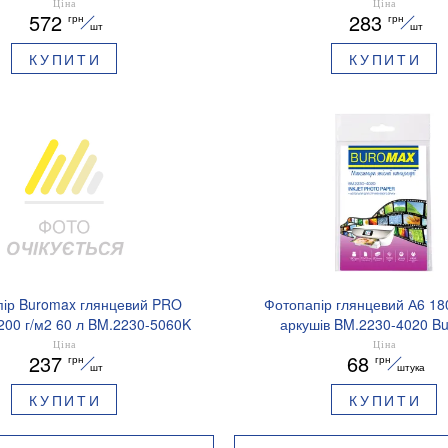
Ціна
Ціна
572
283
грн
грн
шт
шт
КУПИТИ
КУПИТИ
ір Buromax глянцевий PRO
Фотопапір глянцевий А6 180
200 г/м2 60 л BM.2230-5060K
аркушів BM.2230-4020 B
Ціна
Ціна
237
68
грн
грн
шт
штука
КУПИТИ
КУПИТИ