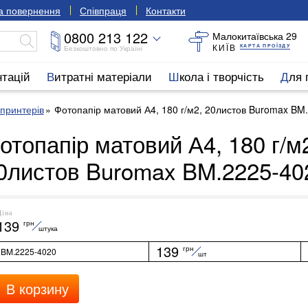
та повернення
Співпраця
Контакти
0800 213 122
Малокитаївська 29
КИЇВ
КАРТА ПРОЇЗДУ
Безкоштовно по Україні
нтацій
Витратні матеріали
Школа і творчість
Для
принтерів
Фотопапір матовий А4, 180 г/м2, 20листов Buromax BM
отопапір матовий А4, 180 г/м
0листов Buromax BM.2225-40
Ціна
139
грн
штука
139
грн
BM.2225-4020
шт
В корзину