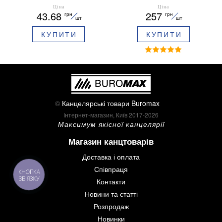
0.5 мм ароматизований
мм BM.0048
Ціна
Ціна
43.68
257
грн
грн
грип синє чорнило в
шт
шт
блістері BM.8379-02
КУПИТИ
КУПИТИ
©
Канцелярські товари Buromax
Інтернет-магазин, Київ 2017-2026
Максимум якісної канцелярії
Магазин канцтоварів
Доставка і оплата
Співпраця
КНОПКА
ЗВ'ЯЗКУ
Контакти
Новини та статті
Розпродаж
Новинки