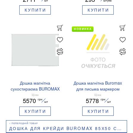
шт
штука
КУПИТИ
КУПИТИ
НОВИНКА
Дошка магнітна
Дошка магнітна Buromax
сухостираєма BUROMAX
для письма маркером
BM.0005 алюмінієва
120х200см алюмінієва
Ціна
Ціна
5570
5778
грн
грн
рамка 100х150 см
рамка BM.0007
шт
шт
КУПИТИ
КУПИТИ
ДОШКА ДЛЯ КРЕЙДИ BUROMAX 85Х50 СМ ОДИНАРНА ЧОРНА РАМКА BM.0060