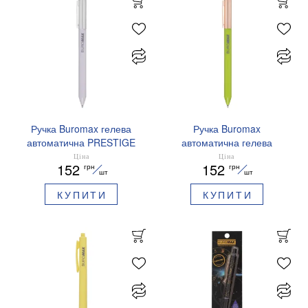
Ручка Buromax гелева
Ручка Buromax
автоматична PRESTIGE
автоматична гелева
SILVER 0,5 мм сині
PRESTIGE GOLD 0,5 мм
Ціна
Ціна
152
152
грн
грн
чорнила BM.83102
сині чорнила BM.83101
шт
шт
КУПИТИ
КУПИТИ