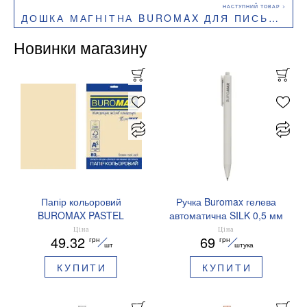
ДОШКА МАГНІТНА BUROMAX ДЛЯ ПИСЬМА МАРКЕРОМ 100Х200СМ АЛЮМІНІЄВА РАМКА BM.0006І
Новинки магазину
Папір кольоровий
Ручка Buromax гелева
BUROMAX PASTEL
автоматична SILK 0,5 мм
EUROMAX 20 арк А4 80 г/
сині чорнила BM.83100
Ціна
Ціна
49.32
69
грн
грн
мс BM.2721220E-08
шт
штука
КУПИТИ
КУПИТИ