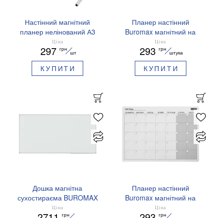
Настінний магнітний
Планер настінний
планер нелінований А3
Buromax магнітний на
Buromax BM.0080-99
тиждень лінований А3
Ціна
Ціна
297
293
грн
грн
BM.0081
шт
штука
КУПИТИ
КУПИТИ
Дошка магнітна
Планер настінний
сухостираєма BUROMAX
Buromax магнітний на
BM.0004 алюмінієва
місяць лінований А3
Ціна
Ціна
2711
293
грн
грн
рамка 75х100 см
BM.0082