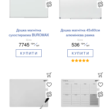
Дошка магнітна
Дошка магнітна 45х60см
сухостираєма BUROMAX
алюмінієва рамка
BM.0006 алюмінієва
Buromax BM.0001
Ціна
Ціна
7745
536
грн
грн
рамка 100х200 см
шт
шт
КУПИТИ
КУПИТИ