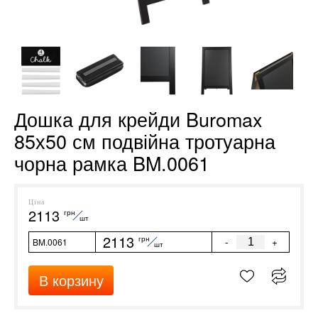
Дошка для крейди Buromax
85х50 см подвійна тротуарна
чорна рамка BM.0061
Ціна
2113
грн
шт
2113
грн
-
+
BM.0061
шт
В корзину