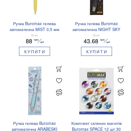
Ручка Buromax гелева
Ручка гелева Buromax
автоматична MIST 0,5 мм
автоматична NIGHT SKY
сині чорнила BM.83103
ZODIAC 0.5 мм
Ціна
Ціна
88
43.68
грн
грн
ароматизований грип синє
шт
шт
чорнило BM.8379-01
КУПИТИ
КУПИТИ
Ручка гелева Buromax
Комплект скляних магнітів
автоматична ARABESKI
Buromax SPACE 12 шт 30