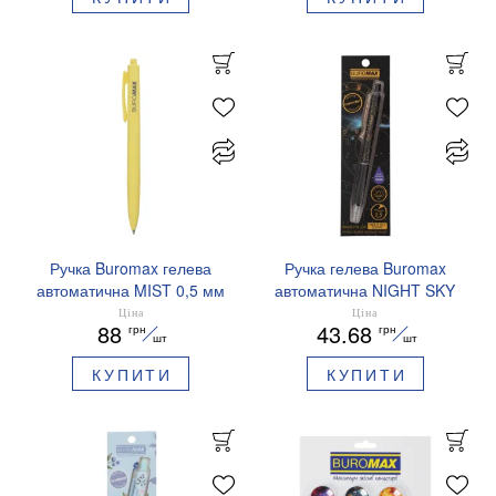
Ручка Buromax гелева
Ручка гелева Buromax
автоматична MIST 0,5 мм
автоматична NIGHT SKY
сині чорнила BM.83103
ZODIAC 0.5 мм
Ціна
Ціна
88
43.68
грн
грн
ароматизований грип синє
шт
шт
чорнило BM.8379-01
КУПИТИ
КУПИТИ