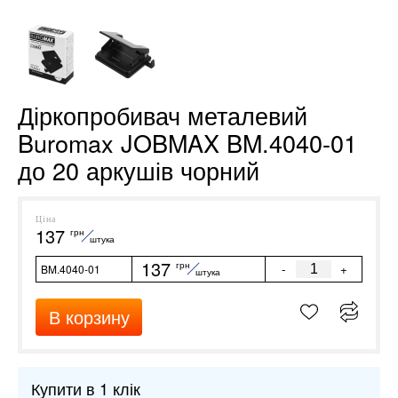
Діркопробивач металевий
Buromax JOBMAX BM.4040-01
до 20 аркушів чорний
Ціна
137
грн
штука
137
грн
-
+
BM.4040-01
штука
В корзину
Купити в 1 клік