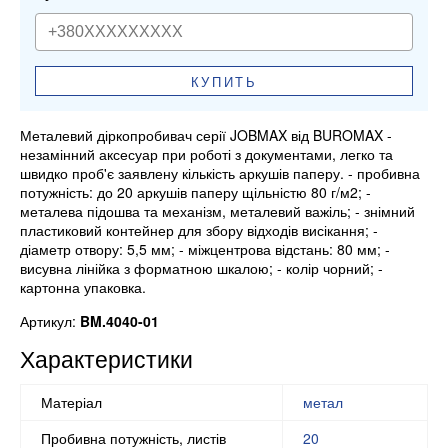
КУПИТЬ
Металевий діркопробивач серії JOBMAX від BUROMAX -
незамінний аксесуар при роботі з документами, легко та
швидко проб'є заявлену кількість аркушів паперу. - пробивна
потужність: до 20 аркушів паперу щільністю 80 г/м2; -
металева підошва та механізм, металевий важіль; - знімний
пластиковий контейнер для збору відходів висікання; -
діаметр отвору: 5,5 мм; - міжцентрова відстань: 80 мм; -
висувна лінійка з форматною шкалою; - колір чорний; -
картонна упаковка.
Артикул:
BM.4040-01
Характеристики
Матеріал
метал
Пробивна потужність, листів
20