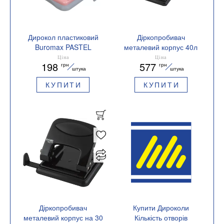
Дирокол пластиковий
Діркопробивач
Buromax PASTEL
металевий корпус 40л
BM.4020 до 20 аркушів
Buromax BM.4032
Ціна
Ціна
198
577
грн
грн
штука
штука
КУПИТИ
КУПИТИ
Діркопробивач
Купити Дироколи
металевий корпус на 30
Кількість отворів