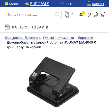
Меню
BURO
MAX
Кабінет
УКР
1
КАТАЛОГ ТОВАРІВ
Канцтовари Buromax
Офісні інструменти
Дироколи
Діркопробивач металевий Buromax JOBMAX BM.4040-01
до 20 аркушів чорний