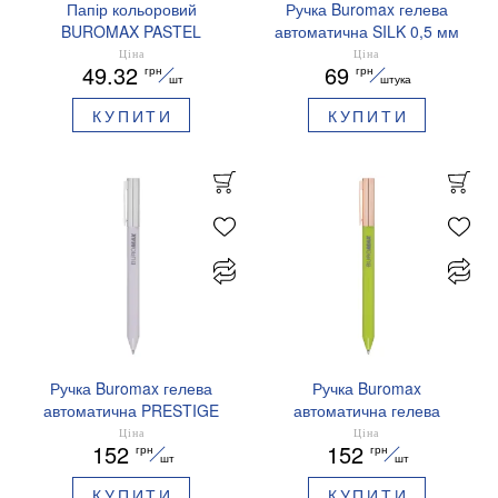
Папір кольоровий
Ручка Buromax гелева
BUROMAX PASTEL
автоматична SILK 0,5 мм
EUROMAX 20 арк А4 80 г/
сині чорнила BM.83100
Ціна
Ціна
49.32
69
грн
грн
мс BM.2721220E-08
шт
штука
КУПИТИ
КУПИТИ
Ручка Buromax гелева
Ручка Buromax
автоматична PRESTIGE
автоматична гелева
SILVER 0,5 мм сині
PRESTIGE GOLD 0,5 мм
Ціна
Ціна
152
152
грн
грн
чорнила BM.83102
сині чорнила BM.83101
шт
шт
КУПИТИ
КУПИТИ