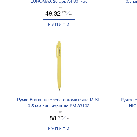
EUROMAX 20 арк А4 80 г/мс
0,5 м
BM.2721220E-08
Ціна
49.32
грн
шт
КУПИТИ
Ручка Buromax гелева автоматична MIST
Ручка г
0,5 мм сині чорнила BM.83103
NIG
аромати
Ціна
88
грн
шт
КУПИТИ