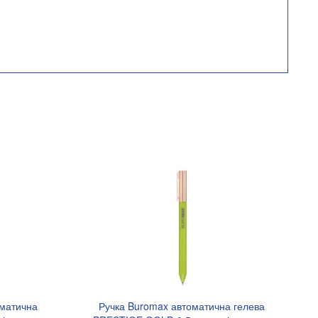
оматична
Ручка Buromax автоматична гелева