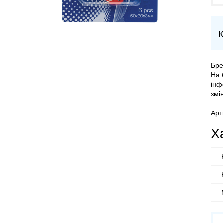
К
Бре
На 
інф
змі
Арт
Х