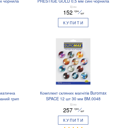
і чорнила
PRESTIGE GOLD 0,5 мм сині чорнила
BM.83101
Ціна
152
грн
шт
КУПИТИ
оматична
Комплект скляних магнітів Buromax
аний грип
SPACE 12 шт 30 мм BM.0048
.8379-02
Ціна
257
грн
шт
КУПИТИ