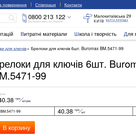
та повернення
Співпраця
Контакти
0800 213 122
Малокитаївська 29
КИЇВ
КАРТА ПРОЇЗДУ
Безкоштовно по Україні
нтацій
Витратні матеріали
Школа і творчість
Для
ки для ключів
Брелоки для ключів 6шт. Buromax BM.5471-99
релоки для ключів 6шт. Buro
M.5471-99
Ціна
40.38
грн
штука
40.38
грн
BM.5471-99
шт
В корзину