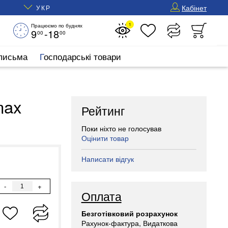
Кабінет
УКР
1
Працюємо по буднях
9
-18
00
00
 письма
Господарські товари
max
Рейтинг
Поки ніхто не голосував
Оцінити товар
Написати відгук
-
+
Оплата
Безготівковий розрахунок
Рахунок-фактура, Видаткова