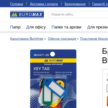
Головна
Доставка і оплата
Брендування
Гарантії 
BURO
MAX
Папір
Для офісу
Папки та архіви
Для презе
Канцтовари Buromax
Офісне приладдя
Пластикові брело
Б
B