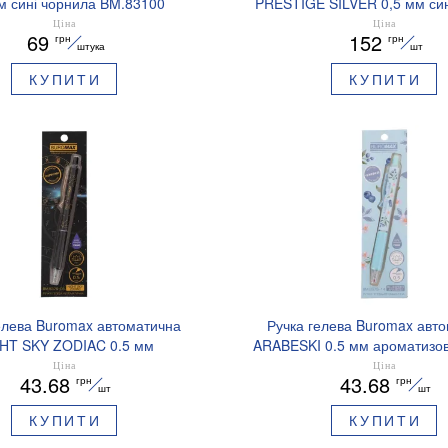
м сині чорнила BM.83100
PRESTIGE SILVER 0,5 мм син
BM.83102
Ціна
Ціна
69
152
грн
грн
штука
шт
КУПИТИ
КУПИТИ
елева Buromax автоматична
Ручка гелева Buromax авт
HT SKY ZODIAC 0.5 мм
ARABESKI 0.5 мм ароматизов
зований грип синє чорнило
синє чорнило в блістері BM
Ціна
Ціна
43.68
43.68
грн
грн
BM.8379-01
шт
шт
КУПИТИ
КУПИТИ