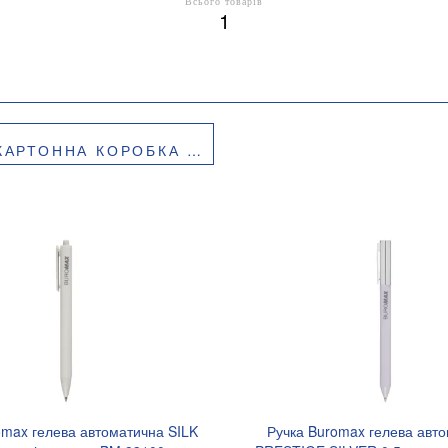
Всього товарів
1
ОБКА BUROMAX BM.5473-99
omax гелева автоматична SILK
Ручка Buromax гелева авт