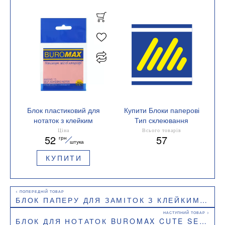
Блок пластиковий для
Купити Блоки паперові
нотаток з клейким
Тип склеювання
шаром Buromax
проклеєний
Ціна
Всього товарів
52
57
грн
BM.2310 75x75мм 50
штука
аркушів напівпрозорий
КУПИТИ
кольоровий
БЛОК ПАПЕРУ ДЛЯ ЗАМІТОК З КЛЕЙКИМ ШАРОМ 38Х51 ММ BUROMAX BM.2324-98
БЛОК ДЛЯ НОТАТОК BUROMAX CUTE SEA BM.2381-72 70 ММ