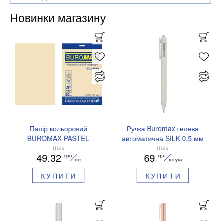
Новинки магазину
Папір кольоровий
Ручка Buromax гелева
BUROMAX PASTEL
автоматична SILK 0,5 мм
EUROMAX 20 арк А4 80 г/
сині чорнила BM.83100
Ціна
Ціна
49.32
69
грн
грн
мс BM.2721220E-08
шт
штука
КУПИТИ
КУПИТИ