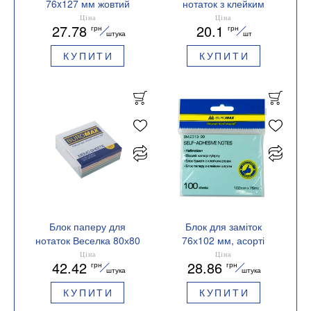
76x127 мм жовтий
нотаток з клейким
BM.2314-01 Buromax
шаром BUTTERFLY
Ціна
Ціна
27.78
20.1
грн
грн
75х75 мм BUROMAX
штука
шт
BM.2364-99
КУПИТИ
КУПИТИ
Блок паперу для
Блок для заміток
нотаток Веселка 80х80
76х102 мм, асорті
склеєний BM.2232
BM.2313-99 Buromax
Ціна
Ціна
42.42
28.86
грн
грн
Buromax
штука
штука
КУПИТИ
КУПИТИ