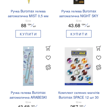
Ручка Buromax гелева
Ручка гелева Buromax
автоматична MIST 0,5 мм
автоматична NIGHT SKY
сині чорнила BM.83103
ZODIAC 0.5 мм
Ціна
Ціна
88
43.68
грн
грн
ароматизований грип синє
шт
шт
чорнило BM.8379-01
КУПИТИ
КУПИТИ
Ручка гелева Buromax
Комплект скляних магнітів
автоматична ARABESKI
Buromax SPACE 12 шт 30
0.5 мм ароматизований
мм BM.0048
Ціна
Ціна
43.68
257
грн
грн
грип синє чорнило в