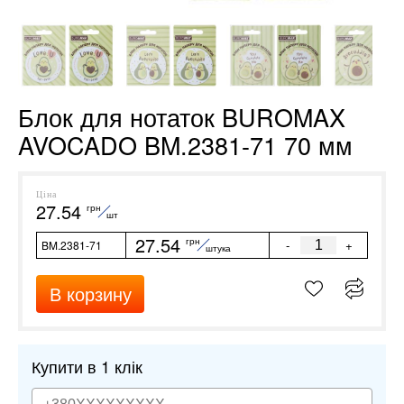
Блок для нотаток BUROMAX
AVOCADO BM.2381-71 70 мм
Ціна
27.54
грн
шт
27.54
грн
-
+
BM.2381-71
штука
В корзину
Купити в 1 клік