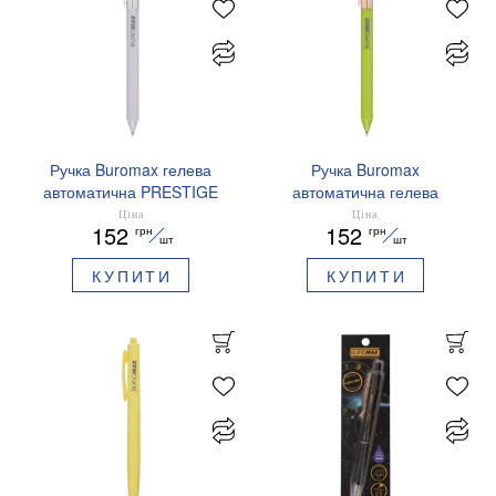
Ручка Buromax гелева
Ручка Buromax
автоматична PRESTIGE
автоматична гелева
SILVER 0,5 мм сині
PRESTIGE GOLD 0,5 мм
Ціна
Ціна
152
152
грн
грн
чорнила BM.83102
сині чорнила BM.83101
шт
шт
КУПИТИ
КУПИТИ