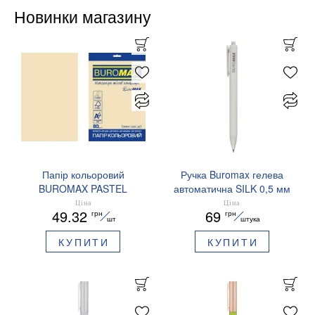
Новинки магазину
Папір кольоровий
Ручка Buromax гелева
BUROMAX PASTEL
автоматична SILK 0,5 мм
EUROMAX 20 арк А4 80 г/
сині чорнила BM.83100
Ціна
Ціна
49.32
69
грн
грн
мс BM.2721220E-08
шт
штука
КУПИТИ
КУПИТИ