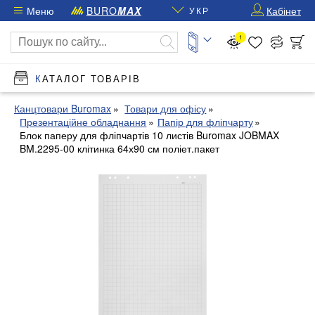
Меню
BURO
MAX
Кабінет
УКР
1
КАТАЛОГ ТОВАРІВ
Канцтовари Buromax
Товари для офісу
Презентаційне обладнання
Папір для фліпчарту
Блок паперу для фліпчартів 10 листів Buromax JOBMAX
BM.2295-00 клітинка 64х90 см поліет.пакет