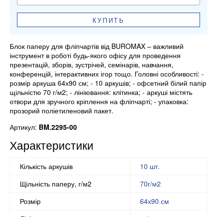
КУПИТЬ
Блок паперу для фліпчартів від BUROMAX – важливий
інструмент в роботі будь-якого офісу для проведення
презентацій, зборів, зустрічей, семінарів, навчання,
конференцій, інтерактивних ігор тощо. Головні особливості: -
розмір аркуша 64х90 см; - 10 аркушів; - офсетний білий папір
щільністю 70 г/м2; - лініювання: клітинка; - аркуші містять
отвори для зручного кріплення на фліпчарті; - упаковка:
прозорий поліетиленовий пакет.
Артикул:
BM.2295-00
Характеристики
Кількість аркушів
10 шт.
Щільність паперу, г/м2
70г/м2
Розмір
64х90 см