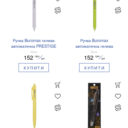
Ручка Buromax гелева
Ручка Buromax
автоматична PRESTIGE
автоматична гелева
SILVER 0,5 мм сині
PRESTIGE GOLD 0,5 мм
Ціна
Ціна
152
152
грн
грн
чорнила BM.83102
сині чорнила BM.83101
шт
шт
КУПИТИ
КУПИТИ