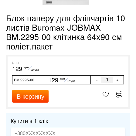
Блок паперу для фліпчартів 10
листів Buromax JOBMAX
BM.2295-00 клітинка 64х90 см
поліет.пакет
Ціна
129
грн
штука
129
грн
-
+
BM.2295-00
штука
В корзину
Купити в 1 клік