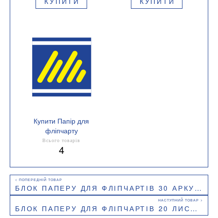
КУПИТИ
КУПИТИ
Купити Папір для
фліпчарту
Кількість аркушів 10 шт.
Всього товарів
4
БЛОК ПАПЕРУ ДЛЯ ФЛІПЧАРТІВ 30 АРКУШІВ 64Х90СМ BUROMAX BM.2298-00
БЛОК ПАПЕРУ ДЛЯ ФЛІПЧАРТІВ 20 ЛИСТІВ BUROMAX JOBMAX BM.2297-00 КЛІТИНКА 64Х90 СМ ПОЛІЕТ.ПАКЕТ