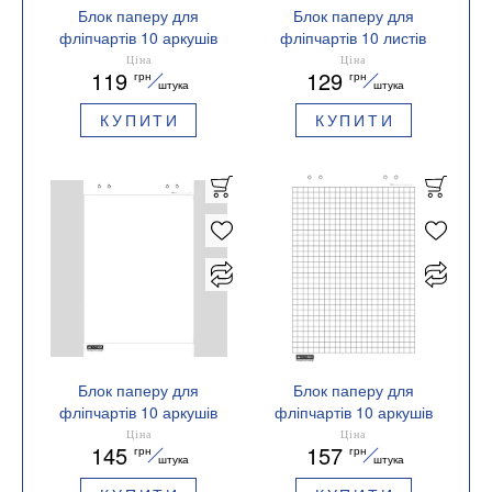
Блок паперу для
Блок паперу для
фліпчартів 10 аркушів
фліпчартів 10 листів
64х90 мм Buromax
Buromax JOBMAX
Ціна
Ціна
119
129
грн
грн
BM.2294-00
BM.2295-00 клітинка
штука
штука
64х90 см поліет.пакет
КУПИТИ
КУПИТИ
Блок паперу для
Блок паперу для
фліпчартів 10 аркушів
фліпчартів 10 аркушів
64х90 см Buromax
клітинка 64х90см
Ціна
Ціна
145
157
грн
грн
BM.2294
Buromax BM.2295
штука
штука