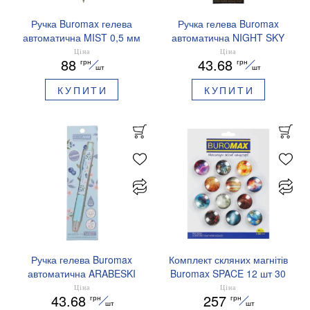
Ручка Buromax гелева
Ручка гелева Buromax
автоматична MIST 0,5 мм
автоматична NIGHT SKY
сині чорнила BM.83103
ZODIAC 0.5 мм
Ціна
Ціна
88
43.68
грн
грн
ароматизований грип синє
шт
шт
чорнило BM.8379-01
КУПИТИ
КУПИТИ
Ручка гелева Buromax
Комплект скляних магнітів
автоматична ARABESKI
Buromax SPACE 12 шт 30
0.5 мм ароматизований
мм BM.0048
Ціна
Ціна
43.68
257
грн
грн
грип синє чорнило в
шт
шт