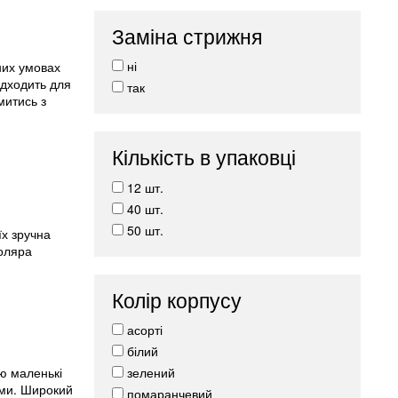
Заміна стрижня
ні
них умовах
ідходить для
так
митись з
Кількість в упаковці
12 шт.
40 шт.
50 шт.
х зручна
коляра
Колір корпусу
асорті
білий
зелений
ю маленькі
ями. Широкий
помаранчевий