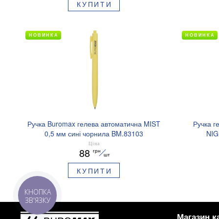
КУПИТИ
НОВИНКА
НОВИНКА
Ручка Buromax гелева автоматична MIST
Ручка г
0,5 мм сині чорнила BM.83103
NIG
аромати
Ціна
88
грн
шт
КУПИТИ
КНОПКА
ЗВ'ЯЗКУ
Магазин к