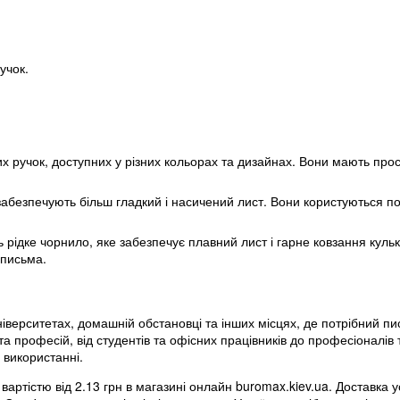
учок.
их ручок, доступних у різних кольорах та дизайнах. Вони мають про
кі забезпечують більш гладкий і насичений лист. Вони користуються 
ь рідке чорнило, яке забезпечує плавний лист і гарне ковзання куль
 письма.
ніверситетах, домашній обстановці та інших місцях, де потрібний п
та професій, від студентів та офісних працівників до професіоналів
у використанні.
артістю від 2.13 грн в магазині онлайн buromax.kiev.ua. Доставка ус