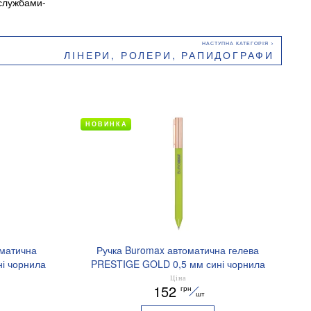
 службами-
ЛІНЕРИ, РОЛЕРИ, РАПИДОГРАФИ
НОВИНКА
оматична
Ручка Buromax автоматична гелева
і чорнила
PRESTIGE GOLD 0,5 мм сині чорнила
BM.83101
Ціна
152
грн
шт