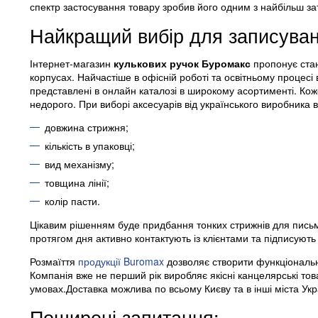
спектр застосування товару зробив його одним з найбільш з
Найкращий вибір для записуван
Інтернет-магазин
кулькових ручок Буромакс
пропонує стан
корпусах. Найчастіше в офісній роботі та освітньому процес
представлені в онлайн каталозі в широкому асортименті. Ко
недорого. При виборі аксесуарів від українського виробника в
довжина стрижня;
кількість в упаковці;
вид механізму;
товщина лінії;
колір пасти.
Цікавим рішенням буде придбання тонких стрижнів для пис
протягом дня активно контактують із клієнтами та підписують
Розмаїття
продукції Buromax
дозволяє створити функціональ
Компанія вже не перший рік виробляє якісні канцелярські тов
умовах.Доставка можлива по всьому Києву та в інші міста Укр
Поширені запитання: