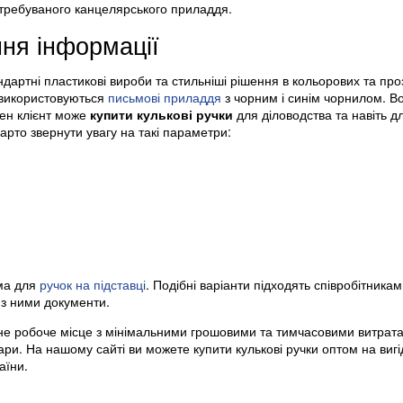
атребуваного канцелярського приладдя.
ня інформації
дартні пластикові вироби та стильніші рішення в кольорових та пр
і використовуються
письмові приладдя
з чорним і синім чорнилом. В
жен клієнт може
купити кулькові ручки
для діловодства та навіть дл
арто звернути увагу на такі параметри:
ьма для
ручок на підставці
. Подібні варіанти підходять співробітникам,
 з ними документи.
не робоче місце з мінімальними грошовими та тимчасовими витрат
ари. На нашому сайті ви можете купити кулькові ручки оптом на виг
аїни.