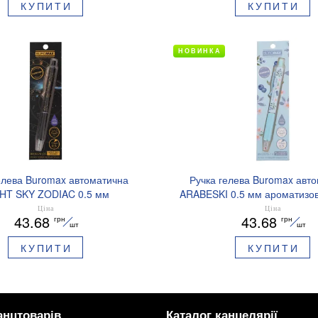
КУПИТИ
КУПИТИ
НОВИНКА
елева Buromax автоматична
Ручка гелева Buromax авт
HT SKY ZODIAC 0.5 мм
ARABESKI 0.5 мм ароматизов
зований грип синє чорнило
синє чорнило в блістері BM
Ціна
Ціна
43.68
43.68
грн
грн
BM.8379-01
шт
шт
КУПИТИ
КУПИТИ
анцтоварів
Каталог канцелярії