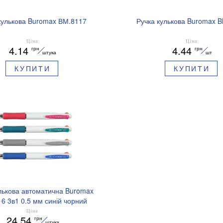
кулькова Buromax ВМ.8117
Ручка кулькова Buromax 
Ціна
Ціна
4.14
4.44
грн
грн
штука
шт
КУПИТИ
КУПИТИ
лькова автоматична Buromax
6 3в1 0.5 мм синій чорний
червоний
Ціна
24.54
грн
штука