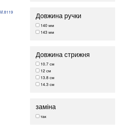
BM.8119
Довжина ручки
140 мм
143 мм
Довжина стрижня
10.7 см
12 см
13.8 см
14.3 см
заміна
так