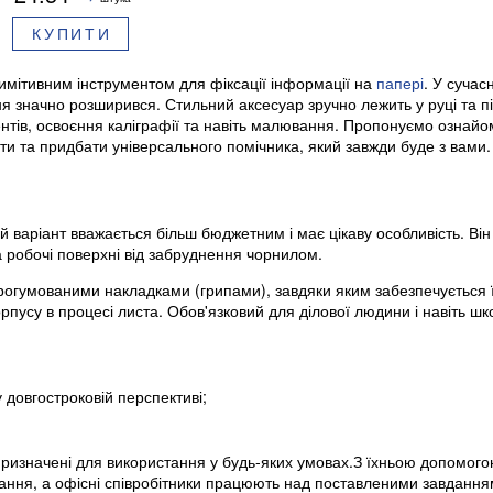
КУПИТИ
имітивним інструментом для фіксації інформації на
папері
. У сучас
ня значно розширився. Стильний аксесуар зручно лежить у руці та п
нтів, освоєння каліграфії та навіть малювання. Пропонуємо ознайо
ти та придбати універсального помічника, який завжди буде з вами.
ий варіант вважається більш бюджетним і має цікаву особливість. Він
 робочі поверхні від забруднення чорнилом.
огумованими накладками (грипами), завдяки яким забезпечується ї
орпусу в процесі листа. Обов'язковий для ділової людини і навіть ш
 довгостроковій перспективі;
ризначені для використання у будь-яких умовах.З їхньою допомого
авдання, а офісні співробітники працюють над поставленими завданн