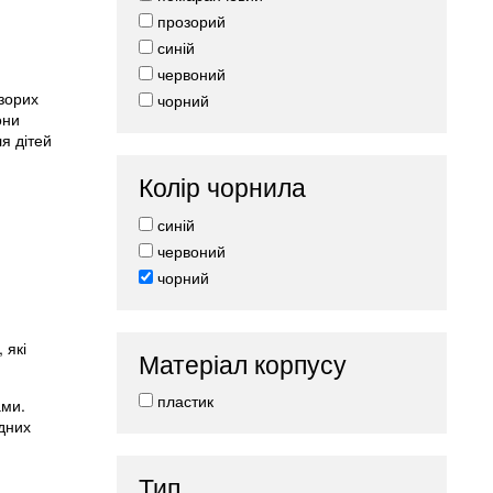
прозорий
синій
червоний
озорих
чорний
они
я дітей
Колір чорнила
синій
червоний
чорний
 які
Матеріал корпусу
пластик
ами.
ідних
Тип