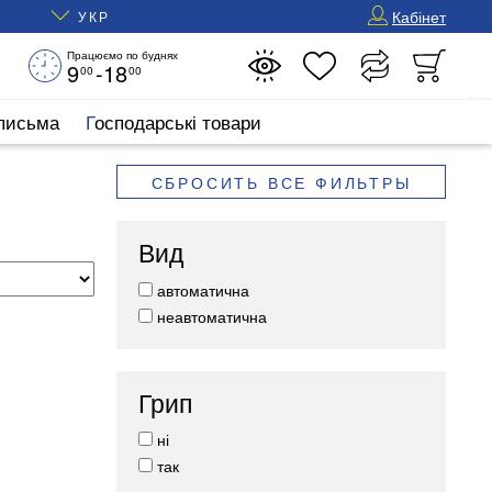
Кабінет
УКР
Працюємо по буднях
9
-18
00
00
 письма
Господарські товари
СБРОСИТЬ ВСЕ ФИЛЬТРЫ
Вид
автоматична
неавтоматична
Грип
ні
так