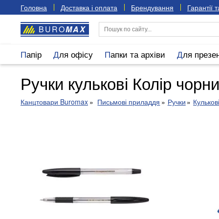
Головна
Доставка і оплата
Брендування
Гарантії 
BURO
MAX
Папір
Для офісу
Папки та архіви
Для презе
Ручки кулькові Колір чорн
Канцтовари Buromax
Письмові приладдя
Ручки
Кульков