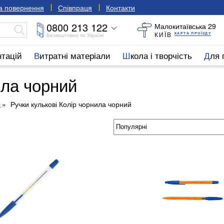
та повернення
Співпраця
Контакти
0800 213 122
Малокитаївська 29
КИЇВ
КАРТА ПРОЇЗДУ
Безкоштовно по Україні
нтацій
Витратні матеріали
Школа і творчість
Для
ила чорний
і
Ручки кулькові Колір чорнила чорний