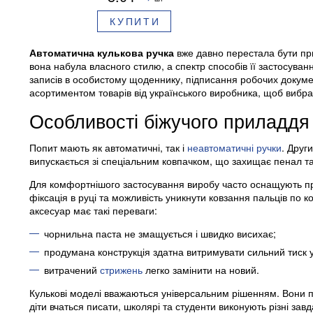
КУПИТИ
Автоматична кулькова ручка
вже давно перестала бути пр
вона набула власного стилю, а спектр способів її застосуван
записів в особистому щоденнику, підписання робочих докуме
асортиментом товарів від українського виробника, щоб вибра
Особливості біжучого приладдя
Попит мають як автоматичні, так і
неавтоматичні ручки
. Друг
випускається зі спеціальним ковпачком, що захищає пенал та
Для комфортнішого застосування виробу часто оснащують пр
фіксація в руці та можливість уникнути ковзання пальців по к
аксесуар має такі переваги:
чорнильна паста не змащується і швидко висихає;
продумана конструкція здатна витримувати сильний тиск у
витрачений
стрижень
легко замінити на новий.
Кулькові моделі вважаються універсальним рішенням. Вони п
діти вчаться писати, школярі та студенти виконують різні з