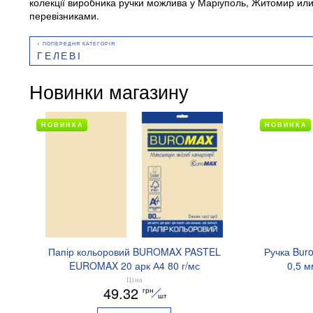
колекції виробника ручки можлива у Маріуполь, Житомир или 
перевізниками.
ГЕЛЕВІ
Новинки магазину
НОВИНКА
НОВИНКА
Папір кольоровий BUROMAX PASTEL
Ручка Bur
EUROMAX 20 арк А4 80 г/мс
0,5 м
BM.2721220E-08
Ціна
49.32
грн
шт