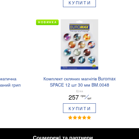
КУПИТИ
НОВИНКА
оматична
Комплект скляних магнітів Buromax
аний грип
SPACE 12 шт 30 мм BM.0048
.8379-02
Ціна
257
грн
шт
КУПИТИ
Соцмережі та партнери