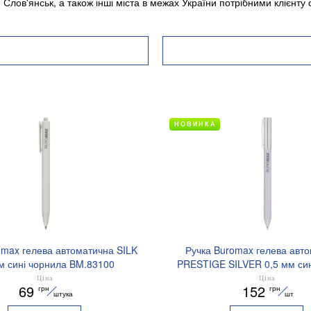
Слов'янськ, а також інші міста в межах України потрібними клієнту
НОВИНКА
omax гелева автоматична SILK
Ручка Buromax гелева авт
м сині чорнила BM.83100
PRESTIGE SILVER 0,5 мм син
BM.83102
Ціна
Ціна
69
152
грн
грн
штука
шт