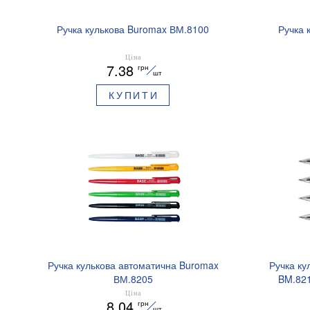
Ручка кулькова Buromax ВМ.8100
Ручка 
Ціна
7.38
грн
шт
КУПИТИ
Ручка кулькова автоматична Buromax
Ручка ку
ВМ.8205
BM.821
Ціна
8.04
грн
шт