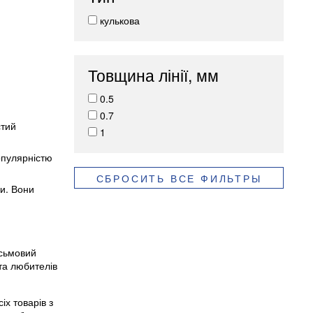
кулькова
Товщина лінії, мм
0.5
0.7
стий
1
популярністю
СБРОСИТЬ ВСЕ ФИЛЬТРЫ
ки. Вони
исьмовий
 та любителів
іх товарів з