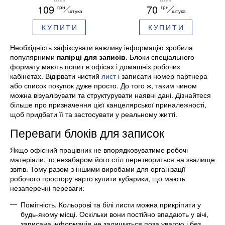
109
70
грн
грн
BM.2282
BM.2243
штука
штука
КУПИТИ
КУПИТИ
Необхідність зафіксувати важливу інформацію зробила
популярними
папірці для записів
. Блоки спеціального
формату мають попит в офісах і домашніх робочих
кабінетах. Відірвати чистий
лист
і записати номер партнера
або список покупок дуже просто. До того ж, таким чином
можна візуалізувати та структурувати наявні дані. Дізнайтеся
більше про призначення цієї канцелярської приналежності,
щоб придбати її та застосувати у реальному житті.
Переваги блоків для записок
Якщо офісний працівник не впорядковуватиме робочі
матеріали, то незабаром його стіл перетвориться на звалище
звітів. Тому разом з іншими виробами для організації
робочого простору варто купити кубарики, що мають
незаперечні переваги:
Помітність. Кольорові та білі листи можна прикріпити у
будь-якому місці. Оскільки вони постійно впадають у вічі,
записана інформація не залишиться поза увагою і без