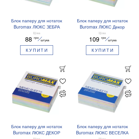
Блок паперу для нотаток
Блок паперу для нотаток
Buromax ЛЮКС ЗЕБРА
Buromax ЛЮКС Декор
90х90х30мм не склеєний
90х90х30мм не склеєний
Ціна
Ціна
88
109
грн
грн
BM.2261
BM.2283
штука
штука
КУПИТИ
КУПИТИ
Блок паперу для нотаток
Блок паперу для нотаток
Buromax ЛЮКС ДЕКОР
Buromax ЛЮКС ВЕСЕЛКА
90х90х30мм склеєний
90х90х30мм не склеєний
Ціна
Ціна