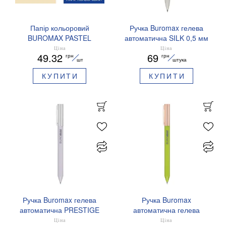
Папір кольоровий
Ручка Buromax гелева
BUROMAX PASTEL
автоматична SILK 0,5 мм
EUROMAX 20 арк А4 80 г/
сині чорнила BM.83100
Ціна
Ціна
49.32
69
грн
грн
мс BM.2721220E-08
шт
штука
КУПИТИ
КУПИТИ
Ручка Buromax гелева
Ручка Buromax
автоматична PRESTIGE
автоматична гелева
SILVER 0,5 мм сині
PRESTIGE GOLD 0,5 мм
Ціна
Ціна