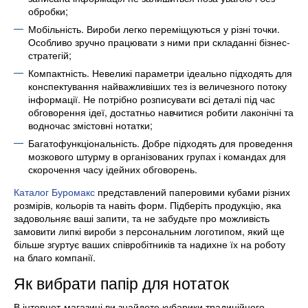
обробки;
Мобільність. Вироби легко переміщуються у різні точки.
Особливо зручно працювати з ними при складанні бізнес-
стратегій;
Компактність. Невеликі параметри ідеально підходять для
конспектування найважливіших тез із величезного потоку
інформації. Не потрібно розписувати всі деталі під час
обговорення ідеї, достатньо навчитися робити лаконічні та
водночас змістовні нотатки;
Багатофункціональність. Добре підходять для проведення
мозкового штурму в організованих групах і командах для
скорочення часу ідейних обговорень.
Каталог Буромакс
представлений паперовими кубами різних
розмірів, кольорів та навіть форм. Підберіть продукцію, яка
задовольняє ваші запити, та не забудьте про можливість
замовити липкі вироби з персональним логотипом, який ще
більше згуртує ваших співробітників та надихне їх на роботу
на благо компанії.
Як вибрати папір для нотаток
В інтернет-магазині ви знайдете кубарики традиційного