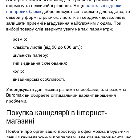
формату та незвичайні рішення. Якщо
пастельні відтінки
папарових блоків
добре вписуються в офісне діловодство, то
стікери у формі стрілочок, листочків і сердечок дозволяють
залишати приємні нагадування найближчим людям. При
виборі товару слід звернути увагу на такі параметри:
розмір;
кількість листів (від 50 до 800 шт.);
щільність паперу;
тип з'єднання склеювання;
колір;
дизайнерські особливості.
Упорядкувати дані можна різними способами, але разом із
Buromax ви обираєте оптимальний варіант вирішення
проблеми.
Покупка канцелярії в інтернет-
магазині
Подбати про організацію простору в офісі можна в будь-якій
лавці з канцелярським приладдям, але краще заощадити час