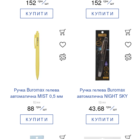
152
152
грн
грн
чорнила BM.83102
сині чорнила BM.83101
шт
шт
КУПИТИ
КУПИТИ
Ручка Buromax гелева
Ручка гелева Buromax
автоматична MIST 0,5 мм
автоматична NIGHT SKY
сині чорнила BM.83103
ZODIAC 0.5 мм
Ціна
Ціна
88
43.68
грн
грн
ароматизований грип синє
шт
шт
чорнило BM.8379-01
КУПИТИ
КУПИТИ