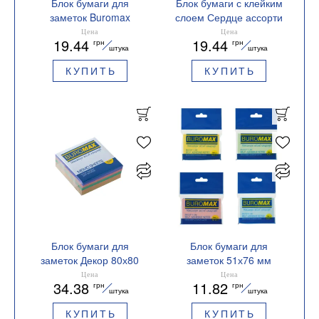
Блок бумаги для
Блок бумаги с клейким
заметок Buromax
слоем Сердце ассорти
Листья BM.2367-99
неон Buromax BM.2362-
Цена
Цена
19.44
19.44
грн
грн
99
штука
штука
КУПИТЬ
КУПИТЬ
Блок бумаги для
Блок бумаги для
заметок Декор 80х80
заметок 51х76 мм
склеенный BM.2272
BM.2311-99 Buromax
Цена
Цена
34.38
11.82
грн
грн
Buromax
ассорти
штука
штука
КУПИТЬ
КУПИТЬ