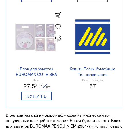
Блок для заметок
Купить Блоки бумажные
BUROMAX CUTE SEA
Тип склеивания
BM.2381-72 70 мм
проклеенный
Цена
Всего товаров
27.54
57
грн
шт
КУПИТЬ
В онлайн каталоге «Бюромакс» одна из многих самых
популярных позиций в категории Блоки бумажные это: Блок
для заметок BUROMAX PENGUIN BM.2381-74 70 мм. Товар с