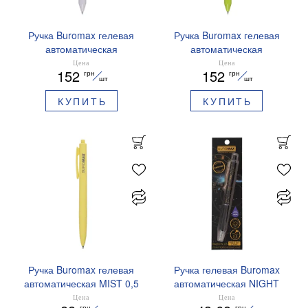
Ручка Buromax гелевая
Ручка Buromax гелевая
автоматическая
автоматическая
PRESTIGE SILVER 0,5 мм
PRESTIGE GOLD 0,5 мм
Цена
Цена
152
152
грн
грн
синие чернила BM.83102
синие чернила BM.83101
шт
шт
КУПИТЬ
КУПИТЬ
Ручка Buromax гелевая
Ручка гелевая Buromax
автоматическая MIST 0,5
автоматическая NIGHT
мм синие чернила
SKY ZODIAC 0.5 мм
Цена
Цена
грн
грн