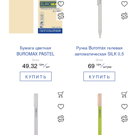
Бумага цветная
Ручка Buromax гелевая
BUROMAX PASTEL
автоматическая SILK 0,5
EUROMAX 20 арк А4 80 г/
мм синие чернила
Цена
Цена
49.32
69
грн
грн
мс BM.2721220E-08
BM.83100
шт
штука
КУПИТЬ
КУПИТЬ